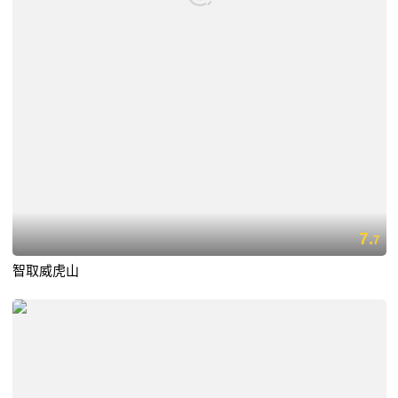
7.
7
智取威虎山