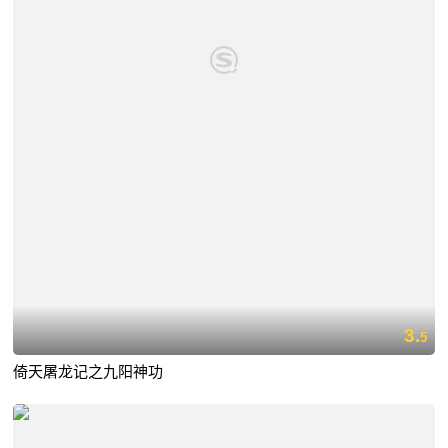
3.
5
倚天屠龙记之九阳神功