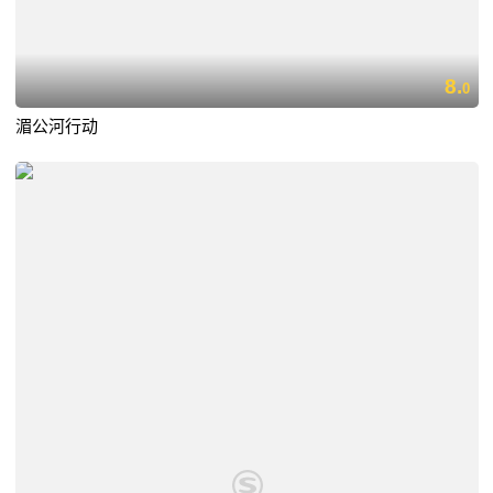
8.
0
湄公河行动