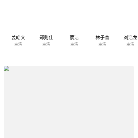
姜皓文
郑则仕
蔡洁
林子善
刘浩龙
主演
主演
主演
主演
主演