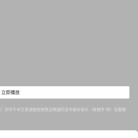
立即播放
饰）历尽千辛万苦调查权倾黑白两道的总华探长徐乐（吴镇宇 饰）及跛豪