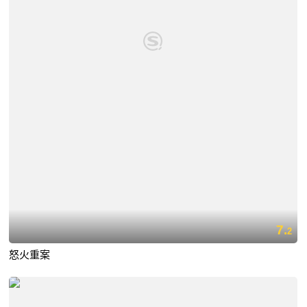
7.
2
怒火重案