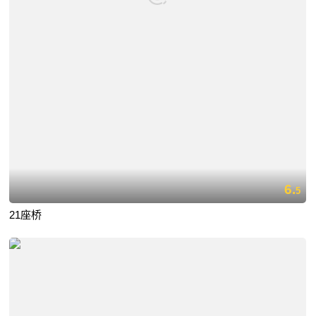
6.
5
21座桥