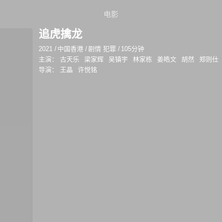
电影
追虎擒龙
2021
/
中国香港
/
剧情 犯罪
/
105分钟
主演：
古天乐
梁家辉
吴镇宇
林家栋
姜皓文
胡然
郑则仕
导演：
王晶
许悦铭