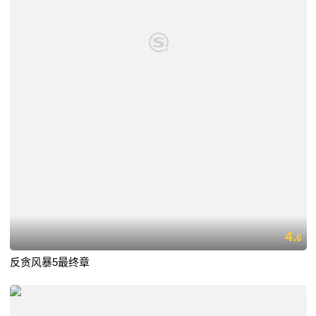
4.
6
反贪风暴5最终章