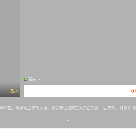
腾讯
5.
0
，荼毒市民。港督成立廉政公署，最先两位检察官为黑白双煞 （古天乐、林家栋 