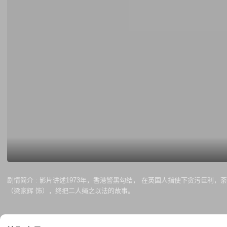
剧情简介 :
影片讲述1973年，香港警黑勾结， 在英国人指使下贪污巨利
（梁家辉 饰），终把二人绳之以法的故事。