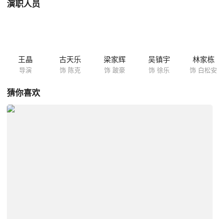
演职人员
王晶
古天乐
梁家辉
吴镇宇
林家栋
导演
饰 陈克
饰 跛豪
饰 徐乐
饰 白松安
猜你喜欢