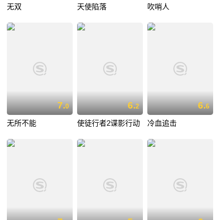
无双
天使陷落
吹哨人
7.
6.
6.
0
2
6
无所不能
使徒行者2谍影行动
冷血追击