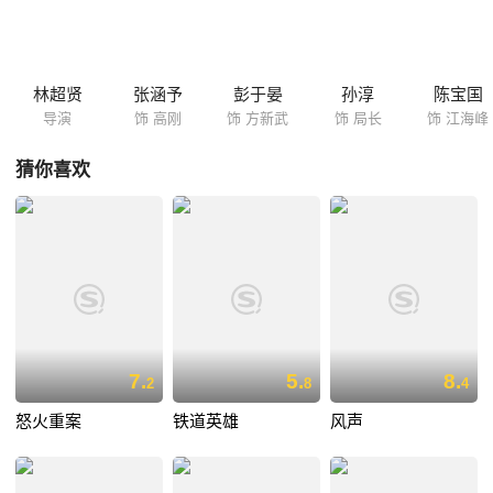
林超贤
张涵予
彭于晏
孙淳
陈宝国
导演
饰 高刚
饰 方新武
饰 局长
饰 江海峰
猜你喜欢
7.
5.
8.
2
8
4
怒火重案
铁道英雄
风声