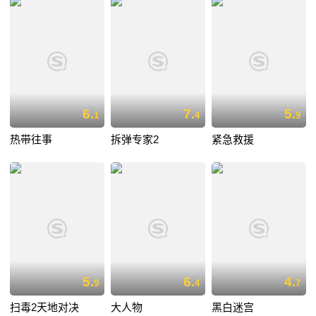
6.
7.
5.
1
4
9
热带往事
拆弹专家2
紧急救援
5.
6.
4.
9
4
7
扫毒2天地对决
大人物
黑白迷宫