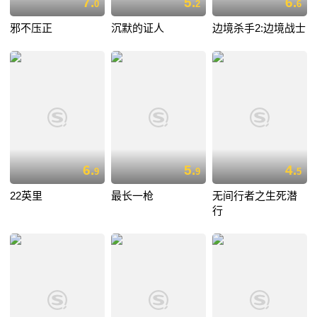
7.
5.
6.
0
2
6
邪不压正
沉默的证人
边境杀手2:边境战士
6.
5.
4.
9
9
5
22英里
最长一枪
无间行者之生死潜
行