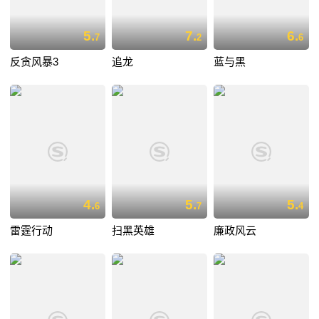
5.
7.
6.
7
2
6
反贪风暴3
追龙
蓝与黑
4.
5.
5.
6
7
4
雷霆行动
扫黑英雄
廉政风云