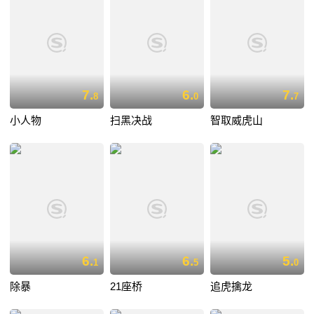
7.
6.
7.
8
0
7
小人物
扫黑决战
智取威虎山
6.
6.
5.
1
5
0
除暴
21座桥
追虎擒龙