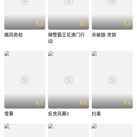
5.
3.
7.
8
1
0
飓风奇劫
辣警霸王花澳门行
杀破狼·贪狼
动
6.
6.
7.
1
0
6
雪暴
反贪风暴2
扫毒