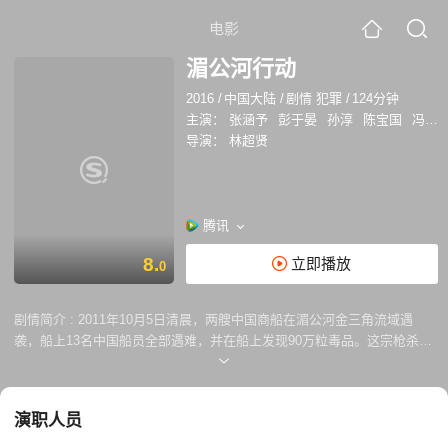
电影
湄公河行动
2016
/
中国大陆
/
剧情 犯罪
/
124分钟
主演：
张涵予
彭于晏
孙淳
陈宝国
冯文娟
导演：
林超贤
腾讯
8.
立即播放
0
剧情简介 :
2011年10月5日清晨，两艘中国商船在湄公河金三角流域遇
袭，船上13名中国船员全部遇难，并在船上发现90万粒毒品。这宗枪杀十
三名中国船员的血腥冤案，掀起了悲剧的序幕。面对矛头指向中国运毒、
颠倒是非的舆论，为了还遇难同胞一个清白，中国决定派出缉毒精英，组
成此次案件的特别行动小组，以高刚（张涵予饰）为队长，潜入金三角查
演职人员
明真相，竭力揪出案件的幕后黑手。然而缉拿真凶的过程并非他们想得那
么简单，事件的进展扑朔迷离，通往真相的道路更是险象环生。