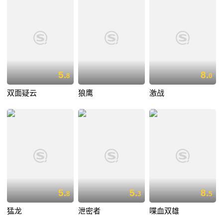
5.
8.
8
0
双面疑云
狼鹰
激战
5.
5.
8.
8
3
5
猛龙
泄密者
喋血双雄