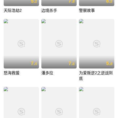
5.
7.
8.
2
8
2
天际浩劫2
边境杀手
警察故事
7.
7.
5.
4
6
8
怒海救援
潘多拉
为爱叛逆2之逆战到
底