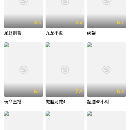
4.
3.
6.
8
0
1
龙虾刑警
九龙不败
绑架
6.
7.
6.
4
7
6
玩命直播
虎胆龙威4
超脑48小时