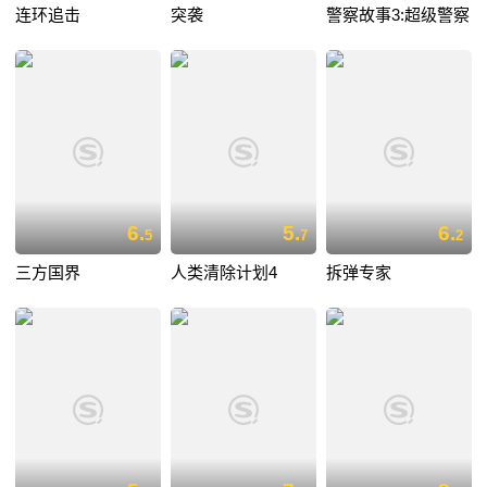
连环追击
突袭
警察故事3:超级警察
6.
5.
6.
5
7
2
三方国界
人类清除计划4
拆弹专家