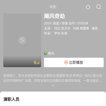
电影
飓风奇劫
2018
/
英国
/
惊悚 动作
/
103分钟
主演：
托比·凯贝尔
玛姬·格蕾斯
瑞恩·柯万腾
导演：
罗伯·科恩
腾讯
5.
立即播放
8
剧情简介 :
影片讲述财务部女监察探员(格蕾斯饰)负责押运一批6亿美元残
旧货币到碎钞厂处理，然而当地罕见的飓风灾难即将来临，一群全副武装
的盗贼想在居民全部疏散后“乘风打劫”，而当飓风达到致命的5级之后，所
有精心计划都被打乱，他们发现需要一个金库密码，而这个密码只有女监
察探员知道，她和所被劫持人质的生命面临威胁，在和滞留当地气象学家
演职人员
（凯贝尔饰）结盟后，后者的弟弟也被盗贼绑架，两人不得不联袂面对飓
风和匪徒，在历经惊险刺激后最终战胜了盗贼和飓风灾难。