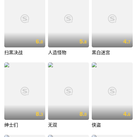
6.
5.
4.
0
8
7
扫黑决战
人造怪物
黑白迷宫
8.
8.
4.
3
0
6
绅士们
无双
侠盗