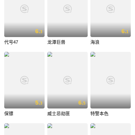
6.
6.
3
1
代号47
龙潭巨兽
海浪
5.
6.
3
5
保镖
威士忌劫匪
特警本色