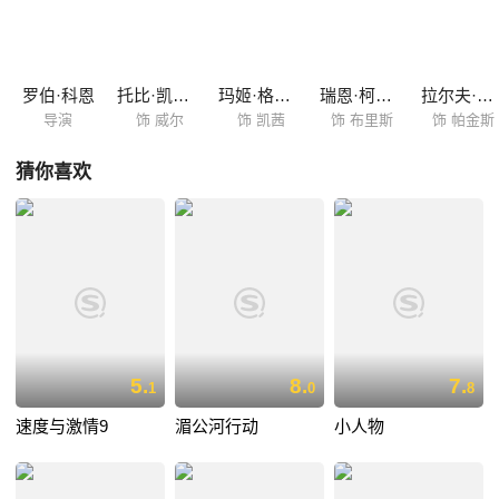
罗伯·科恩
托比·凯贝尔
玛姬·格蕾斯
瑞恩·柯万腾
拉尔夫·伊内森
导演
饰 威尔
饰 凯茜
饰 布里斯
饰 帕金斯
猜你喜欢
5.
8.
7.
1
0
8
速度与激情9
湄公河行动
小人物