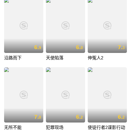
6.
6.
7.
9
0
3
沿路而下
天使陷落
伸冤人2
7.
6.
6.
0
2
2
无所不能
犯罪现场
使徒行者2谍影行动