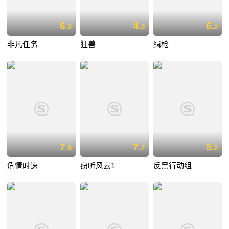
6.
4.
6.
2
9
2
非凡任务
狂兽
缉枪
7.
7.
5.
8
7
2
危情时速
窃听风云1
反黑行动组