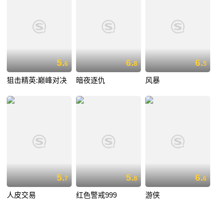
5.
6.
6.
6
8
5
狙击精英:巅峰对决
暗夜逐仇
风暴
5.
5.
6.
7
8
6
人皮交易
红色警戒999
游侠