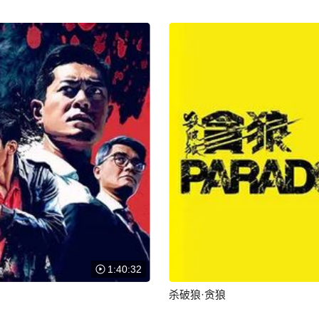
1:40:32
杀破狼·贪狼