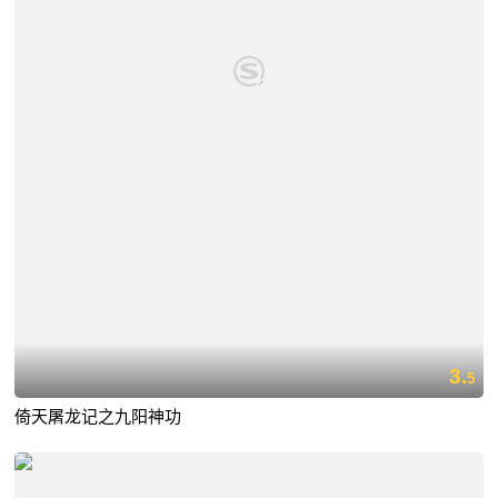
3.
5
倚天屠龙记之九阳神功