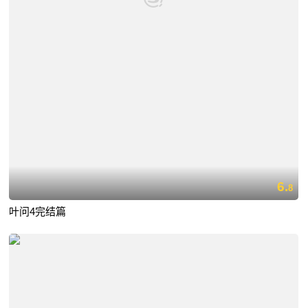
6.
8
叶问4完结篇