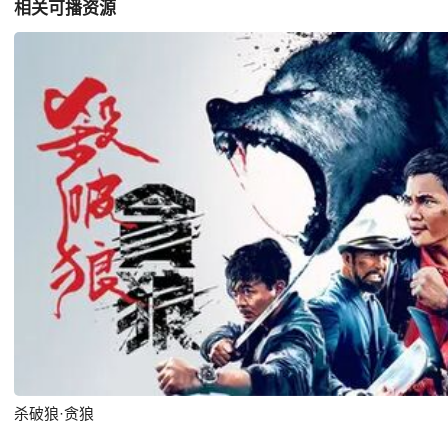
相关可播资源
杀破狼·贪狼