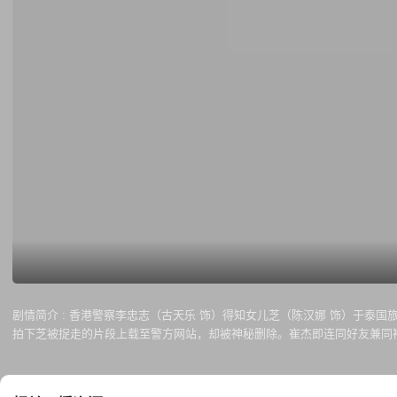
剧情简介 :
香港警察李忠志（古天乐 饰）得知女儿芝（陈汉娜 饰）于泰国
拍下芝被捉走的片段上载至警方网站，却被神秘删除。崔杰即连同好友兼同袍
凶手背后神秘势力非他们能对付……