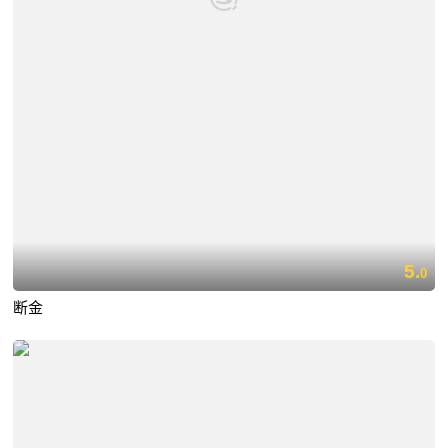
5.
0
断金