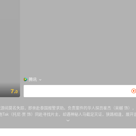
腾讯
7.
0
旅游间莫名失踪，即亲赴泰国报警求助。负责案件的华人探员崔杰（吴樾 饰）
Tak（托尼·贾 饰）同赴寻找片主，却遇神秘人马截足灭证，狭路相逢，展