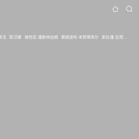
蔡洁
陈汉娜
维他亚·潘斯林加姆
索姆波布·本贾蒂库尔
斯拉潘·瓦塔纳金达