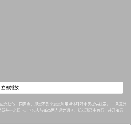
立即播放
，应允让他一同调查，却想不到李忠志利用媒体呼吁市民提供线索。 一条意外
开追截并与之搏斗。李忠志与崔杰两人逐步调查，却发现案中有案，并开始意识