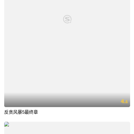
4.
6
反贪风暴5最终章