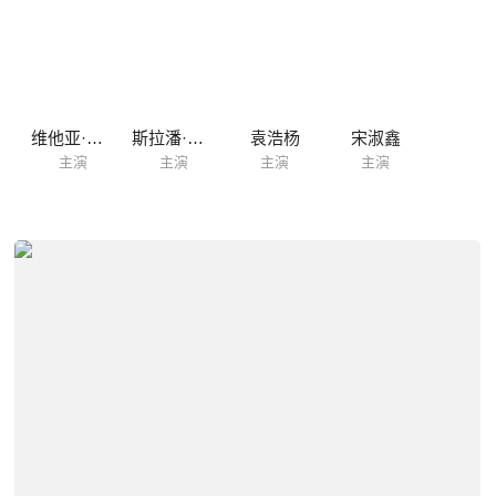
维他亚·潘斯林加姆
斯拉潘·瓦塔纳金达
袁浩杨
宋淑鑫
主演
主演
主演
主演