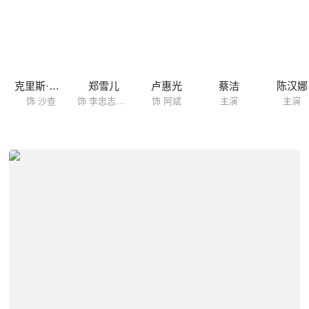
克里斯·柯林斯
郑雪儿
卢惠光
蔡洁
陈汉娜
饰 沙查
饰 李忠志妻子
饰 阿斌
主演
主演