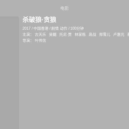
电影
杀破狼·贪狼
2017
/
中国香港
/
剧情 动作
/
100分钟
主演：
古天乐
吴樾
托尼·贾
林家栋
高战
郑雪儿
卢惠光
导演：
叶伟信