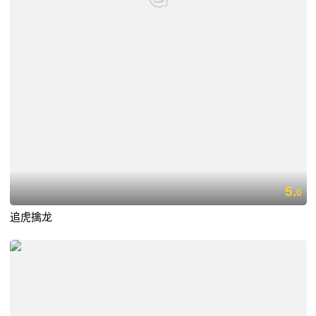
5.
0
追虎擒龙