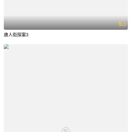
5.
3
唐人街探案3