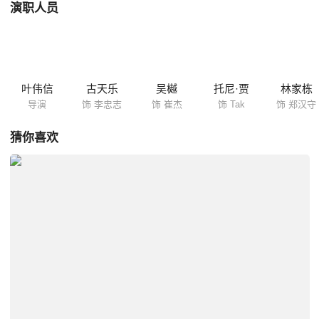
演职人员
叶伟信
古天乐
吴樾
托尼·贾
林家栋
导演
饰 李忠志
饰 崔杰
饰 Tak
饰 郑汉守
猜你喜欢