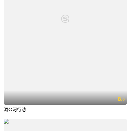
8.
0
湄公河行动