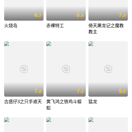
6.
6.
7.
7
4
9
火烧岛
赤裸特工
倚天屠龙记之魔教
教主
7.
7.
5.
8
3
8
古惑仔3之只手遮天
黄飞鸿之铁鸡斗蜈
猛龙
蚣