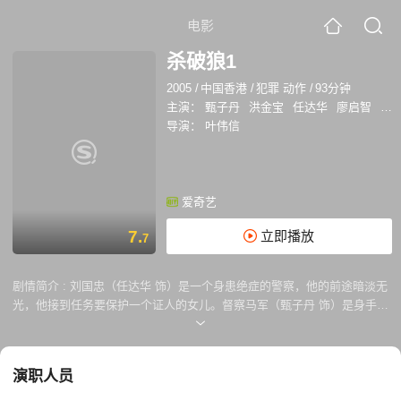
电影
杀破狼1
2005
/
中国香港
/
犯罪 动作
/
93分钟
主演：
甄子丹
洪金宝
任达华
廖启智
吴
导演：
叶伟信
爱奇艺
7.
立即播放
7
剧情简介 :
刘国忠（任达华 饰）是一个身患绝症的警察，他的前途暗淡无
光，他接到任务要保护一个证人的女儿。督察马军（甄子丹 饰）是身手了
得的武术家，一心要接替忠的位置。忠派去黑道大哥宝爷（洪金宝 饰）身
边的卧底意外死亡，原因不明，忠怀疑是宝爷所为。于是把宝爷押送到警
局盘问，苦于没有证 据，忠迫不得已开始捏造证据控告宝爷，全警局都深
演职人员
谙此道，只有军蒙在鼓里。 然而，证据神秘消失，宝爷走出警局时，扬言
要杀掉忠的所有手下，果然他身边的冷血杀手Jack（吴京 饰）干掉了忠