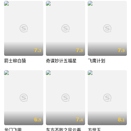
7.
7.
7.
3
9
9
箭士柳白猿
奇谋妙计五福星
飞鹰计划
6.
7.
8.
9
4
1
龙门飞甲
东方不败之风云再
方世玉