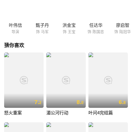
一帮下属，马军意外发现，忠的下属和宝爷之间原来还另有恩怨，马军怒
火中烧，决定与宝爷和Jack决一死战。
叶伟信
甄子丹
洪金宝
任达华
廖启智
导演
饰 马军
饰 王宝
饰 陈国忠
饰 陆冠华
猜你喜欢
7.
8.
6.
2
0
8
怒火重案
湄公河行动
叶问4完结篇