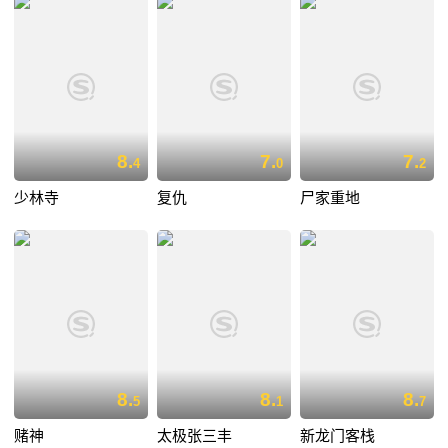
8.
7.
7.
4
0
2
少林寺
复仇
尸家重地
8.
8.
8.
5
1
7
赌神
太极张三丰
新龙门客栈