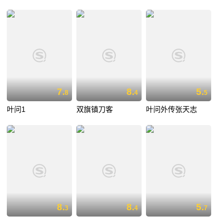
7.
8.
5.
8
4
5
叶问1
双旗镇刀客
叶问外传张天志
8.
8.
5.
3
4
7