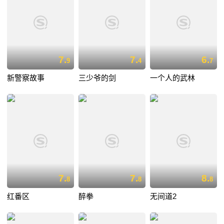
7.
7.
6.
9
4
7
新警察故事
三少爷的剑
一个人的武林
7.
7.
8.
8
8
8
红番区
醉拳
无间道2