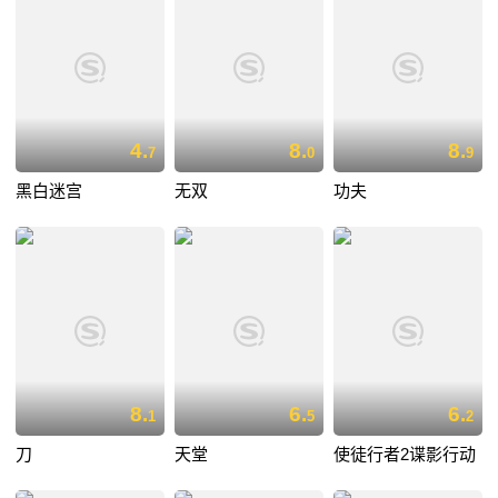
4.
8.
8.
7
0
9
黑白迷宫
无双
功夫
8.
6.
6.
1
5
2
刀
天堂
使徒行者2谍影行动