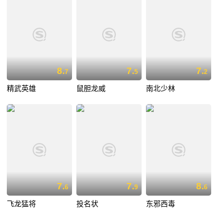
8.
7.
7.
7
5
2
精武英雄
鼠胆龙威
南北少林
7.
7.
8.
6
9
6
飞龙猛将
投名状
东邪西毒