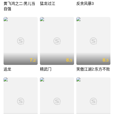
黄飞鸿之二:男儿当
猛龙过江
反贪风暴3
自强
7.
8.
8.
2
5
5
追龙
精武门
笑傲江湖2:东方不败