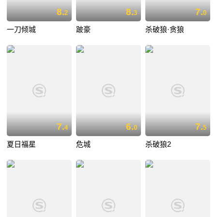
8.
8.
7.
2
3
0
一刀倾城
跛豪
杀破狼·贪狼
7.
6.
7.
4
0
5
夏日福星
危城
杀破狼2