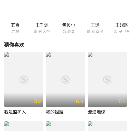
的赵泰为了摆平这件事，不惜采用各种龌龊肮脏的手段，正邪之战正式拉
开帷幕……
五百
王千源
包贝尔
王迅
王砚辉
导演
饰 孙大圣
饰 赵泰
饰 崔京民
饰 吴卫东
猜你喜欢
5.
6.
7.
7
9
9
我是监护人
我的姐姐
流浪地球