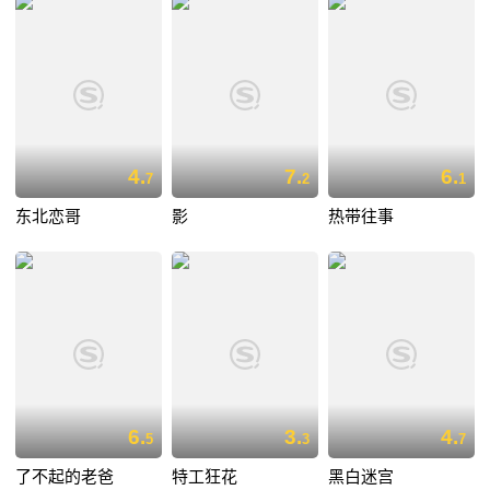
4.
7.
6.
7
2
1
东北恋哥
影
热带往事
6.
3.
4.
5
3
7
了不起的老爸
特工狂花
黑白迷宫