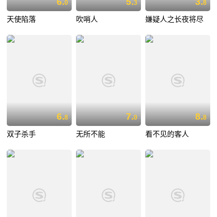
6.
5.
3.
0
3
8
天使陷落
吹哨人
嫌疑人之长夜将尽
6.
7.
8.
8
0
8
双子杀手
无所不能
看不见的客人