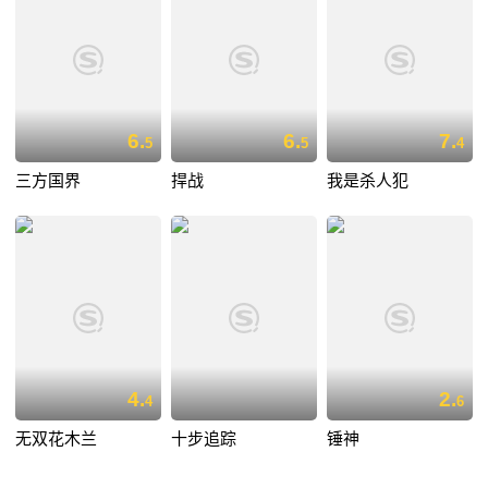
6.
6.
7.
5
5
4
三方国界
捍战
我是杀人犯
4.
2.
4
6
无双花木兰
十步追踪
锤神