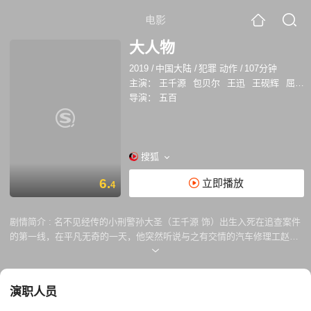
电影
大人物
2019
/
中国大陆
/
犯罪 动作
/
107分钟
主演：
王千源
包贝尔
王迅
王砚辉
屈菁菁
导演：
五百
搜狐
6.
立即播放
4
剧情简介 :
名不见经传的小刑警孙大圣（王千源 饰）出生入死在追查案件
的第一线，在平凡无奇的一天，他突然听说与之有交情的汽车修理工赵勇
强跳楼自杀了。赵勇强此前租住一处拆迁房，但拆迁房一夜被人强拆，他
和儿子不仅被赶了出来，连预付的租金都打了水漂。在此之后，赵带着儿
子找到地产开发商泰华集团总经理赵泰（包贝尔 饰），结果却遭受了殴打
演职人员
和羞辱。在此之后，孙大圣试图调查此事，却遭到泰华集团乃至警方内部
的阻挠，而赵泰试图收买他的行为更激怒了耿直倔强的孙大圣。 专横跋扈