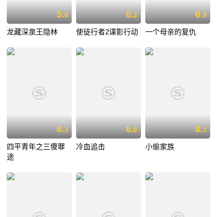
5.
6.
6.
8
2
8
龙藏深泉王隐林
使徒行者2谍影行动
一个母亲的复仇
6.
6.
8.
3
6
7
四平青年之三傻罪
冷血追击
小偷家族
途