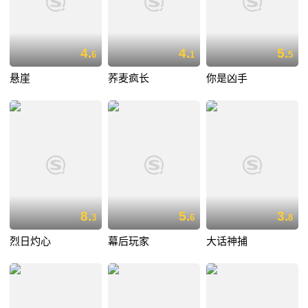
4.
4.
5.
6
1
5
悬崖
荞麦疯长
你是凶手
8.
5.
3.
3
6
8
烈日灼心
幕后玩家
大话神捕