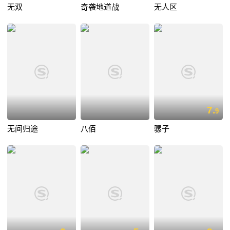
无双
奇袭地道战
无人区
7.
9
无间归途
八佰
骡子