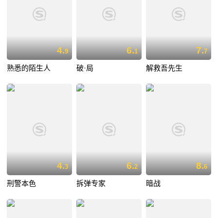
4.
6.
7.
9
1
7
熟悉的陌生人
破·局
解救吾先生
4.
6.
8.
3
2
6
刑警本色
拆弹专家
暗战