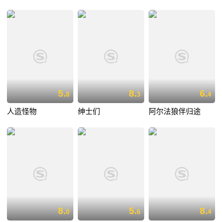
5.
8.
6.
8
3
4
人造怪物
绅士们
阿尔法狼伴归途
8.
5.
8.
0
6
4