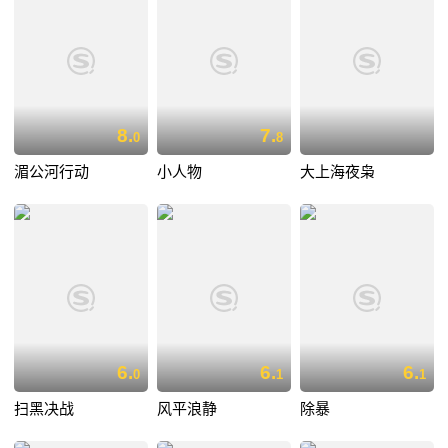
8.
7.
0
8
湄公河行动
小人物
大上海夜枭
6.
6.
6.
0
1
1
扫黑决战
风平浪静
除暴