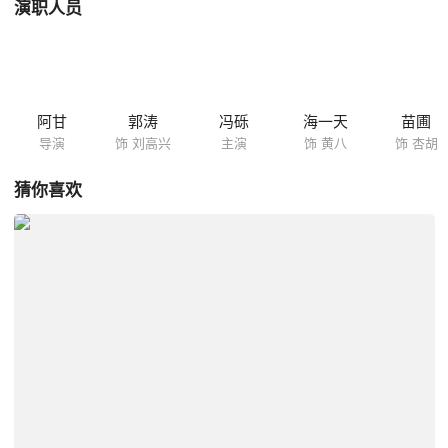
演职人员
阿甘
郭涛
冯砾
海一天
苗圃
导演
饰 刘高兴
主演
饰 黄八
饰 杏胡
猜你喜欢