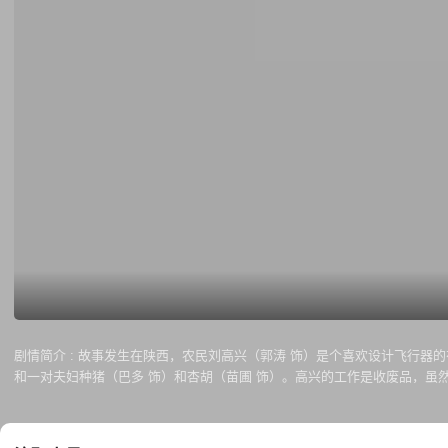
剧情简介 :
故事发生在陕西，农民刘高兴（郭涛 饰）是个喜欢设计飞行器的
和一对夫妇种猪（巴多 饰）和杏胡（苗圃 饰）。高兴的工作是收废品，虽
扬善。 一次偶然的机会，高兴结识了按摩小姐孟夷纯（田原 饰），两个人
积极的筹款。然而，在他们解决这个难题之后，按摩小姐却因为一次意外锒铛