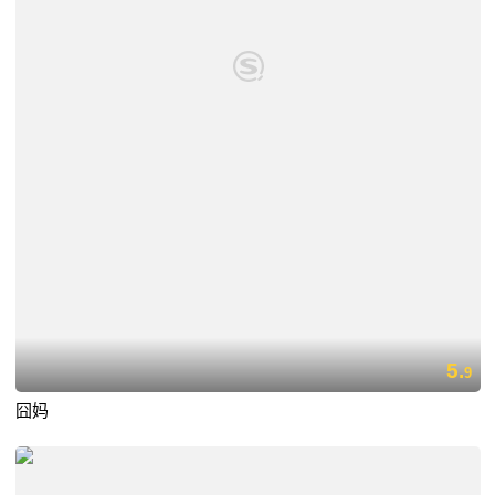
5.
9
囧妈