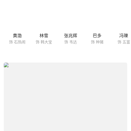
黄渤
林雪
张兆辉
巴多
冯瓅
饰 石热闹
饰 韩大宝
饰 韦达
饰 种猪
饰 五富