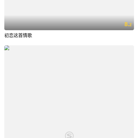
8.
2
初恋这首情歌