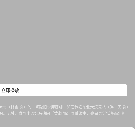
立即播放
大宝（林雪 饰）的一间破旧仓库落脚，邻居包括东北大汉黄八（海一天 饰）
妇。另外，碰到小流氓石热闹（黄渤 饰）寻衅滋事，也是高兴挺身而出惩恶
商人韦达（张兆辉 饰）。高兴得知此事后，决定跟他并不富裕的伙伴们开始了
开创内地...