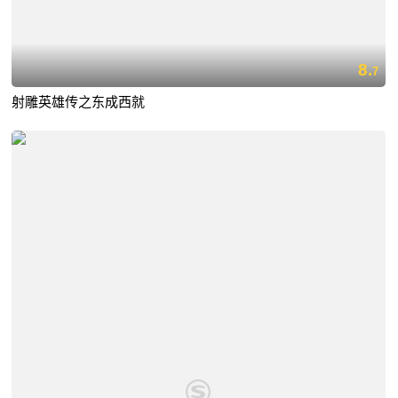
8.
7
射雕英雄传之东成西就