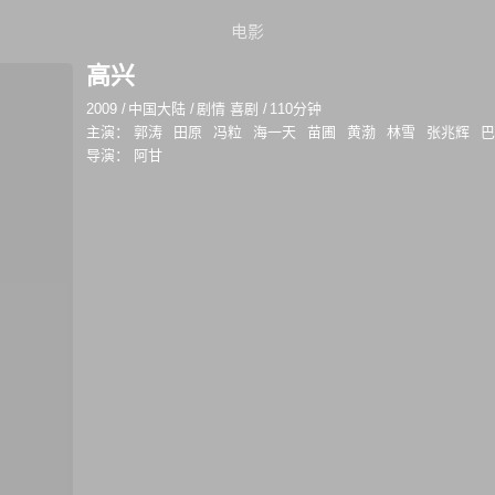
电影
高兴
2009
/
中国大陆
/
剧情 喜剧
/
110分钟
主演：
郭涛
田原
冯粒
海一天
苗圃
黄渤
林雪
张兆辉
导演：
阿甘