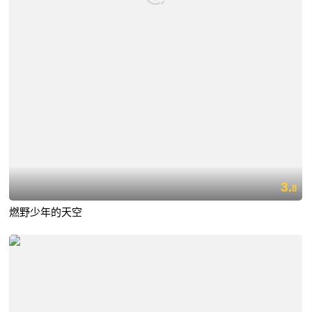
3.
8
燃野少年的天空