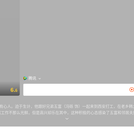
腾讯
6.
6
有心人。迫于生计，他跟好兄弟五富（冯砾 饰）一起来到西安打工，在老乡韩
然工作不那么光鲜，但是高兴却乐在其中，这种积极的心态感染了五富和邻居夫
在接触中擦出了爱情的火花。她为了给弟弟（胡清蓝 饰）上学筹钱，她曾委身
入狱，高兴还能跟她的爱情还会继续吗？…… 本片根据贾平凹的同名小说改编，