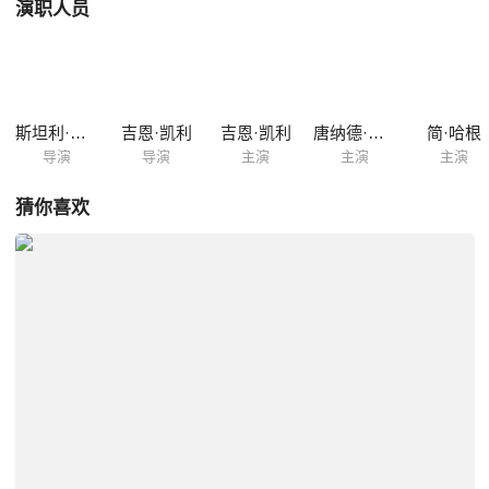
演职人员
斯坦利·多南
吉恩·凯利
吉恩·凯利
唐纳德·奥康纳
简·哈根
导演
导演
主演
主演
主演
猜你喜欢