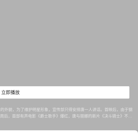
立即播放
其夺目的外貌，为了维护明星形象，宣传部只得安排唐一人讲话。首映后，由于钢
。数周后，首部有声电影《爵士歌手》爆红，唐与丽娜的新片《决斗骑士》不得
吻别后，唐心花怒放，在雨中载歌载舞。科斯莫的计划能否奏效？幕后的凯西