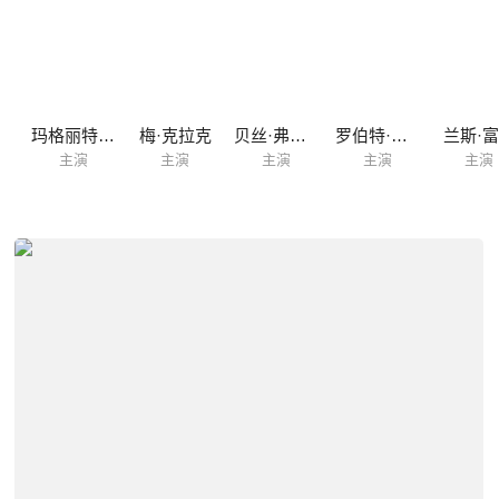
丝
玛格丽特·伯特
梅·克拉克
贝丝·弗劳尔斯
罗伯特·福捷
兰斯·
主演
主演
主演
主演
主演