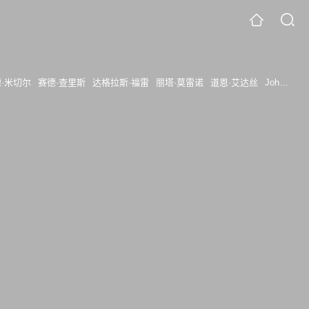
·米切尔
赛德·查里斯
达格拉斯·福雷
丽塔·莫雷诺
道恩·艾达丝
JohnAlbright