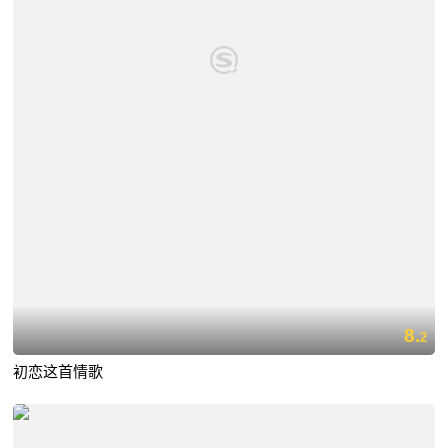
8.
2
初恋这首情歌