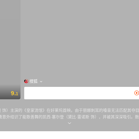
搜狐
9.
1
简·哈根 饰）主演的《皇家流氓》在好莱坞首映。由于丽娜刺耳的嗓音无法匹配
，唐意外结识了能歌善舞的凯西·塞尔登（黛比·雷诺斯 饰），并被其深深吸引
提议将《决斗骑士》改为歌舞片，由凯西为丽娜配音，凯西积极附议。与凯西