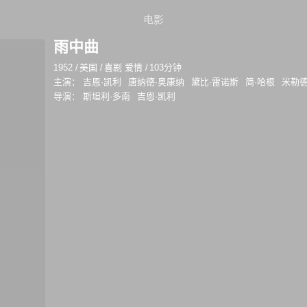
电影
雨中曲
1952
/
美国
/
喜剧 爱情
/
103分钟
主演：
吉恩·凯利
唐纳德·奥康纳
黛比·雷诺斯
简·哈根
米勒德
导演：
斯坦利·多南
吉恩·凯利