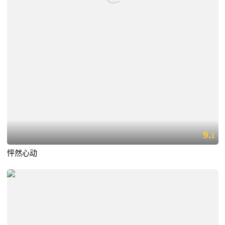
9.
1
怦然心动