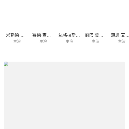
米勒德·米切尔
赛德·查里斯
达格拉斯·福雷
丽塔·莫雷诺
道恩·艾达
主演
主演
主演
主演
主演