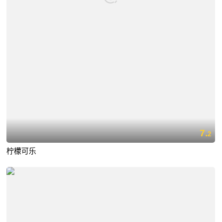
7.
2
柠檬可乐