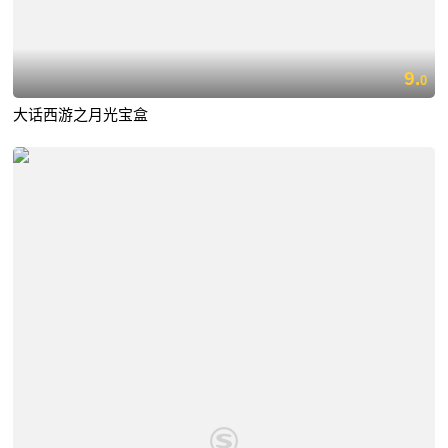
9.
0
大话西游之月光宝盒