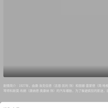
剧情简介 :
1927年，由唐·洛克伍德（吉恩·凯利 饰）和丽娜·雷蒙德（
琴师科斯莫·布朗（唐纳德·奥康纳 饰）的汽车爆胎，为了躲避疯狂的影迷
不临时改变拍摄方式，而凯西也成为歌舞片演员。因预映口碑极差，科斯莫
能否走到台前接受观众的掌声？