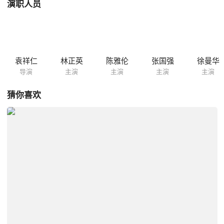
演职人员
袁祥仁
林正英
陈雅伦
张国强
徐曼华
导演
主演
主演
主演
主演
猜你喜欢