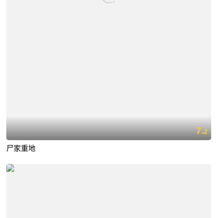
7.
2
尸家重地