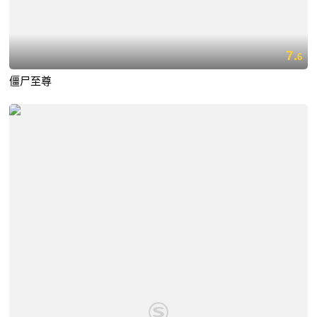
7.
6
僵尸至尊