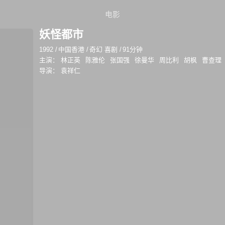
电影
妖怪都市
1992
/
中国香港
/
奇幻 喜剧
/
91分钟
主演：
林正英
陈雅伦
张国强
徐曼华
周比利
胡枫
曹查理
导演：
袁祥仁