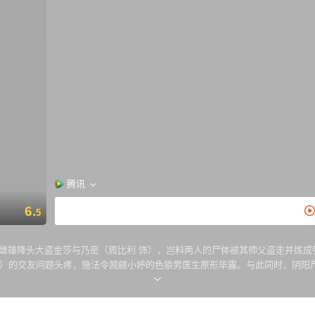
腾讯
6.
5
了雌雄降头大盗金莎与乃密（周比利 饰），岂料两人的尸体被其师父盗走并炼
饰）的交友问题头疼，施法令觊觎小婷的色狼男医生原形毕露。与此同时，阴阳
至现场勘查的大B在阴阳尸攻击下一败涂地。林氏一家和大B苦思降服阴阳尸之