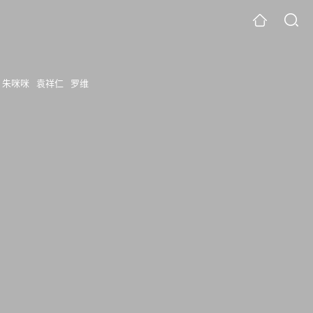
朱咪咪
袁祥仁
罗维