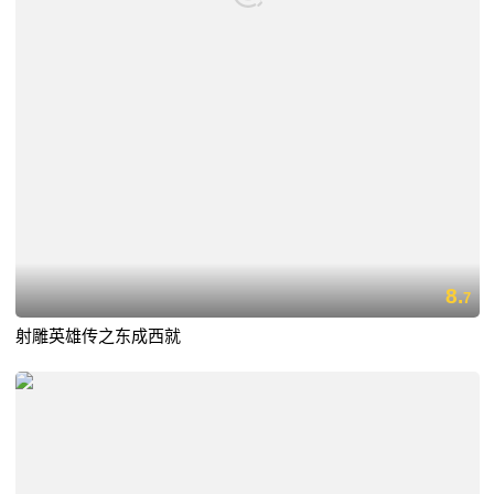
8.
7
射雕英雄传之东成西就