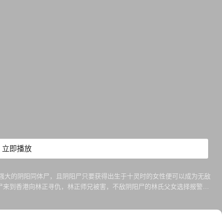
立即播放
成强大的阴阳同体尸，且阴阳尸只要获得出生于十灵时的女性便可以成为无敌
尸来到香港向林正寻仇，林正师兄被害，不敌阴阳尸的林氏父女选择报警，
法，而出生于十灵时的小婷与大B其实就是战胜阴阳尸最强大的武器……