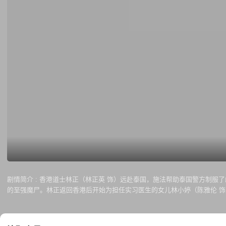
剧情简介 :
香港道士林正（林正英 饰）远赴泰国，施法帮助泰国警方制服
的至强魔尸。林正返回香港后开始为担任实习医生的女儿林小婷（陈雅伦 
警探大B（张国强 饰）与林小婷有嫌隙，于是趁机数落父女二人，随林小婷