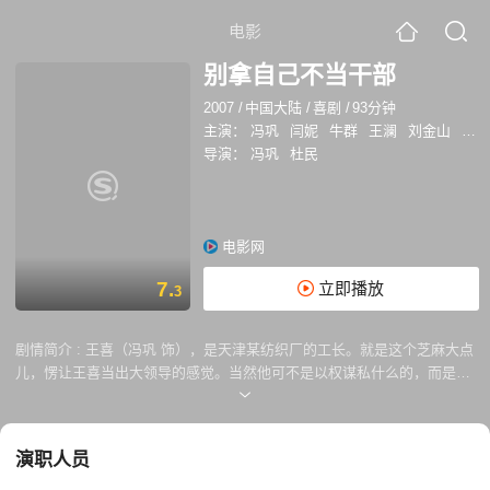
电影
别拿自己不当干部
2007
/
中国大陆
/
喜剧
/
93分钟
主演：
冯巩
闫妮
牛群
王澜
刘金山
侯林
导演：
冯巩
杜民
电影网
7.
立即播放
3
剧情简介 :
王喜（冯巩 饰），是天津某纺织厂的工长。就是这个芝麻大点
儿，愣让王喜当出大领导的感觉。当然他可不是以权谋私什么的，而是对
自己高标准严要求。况且手下200多号人绝大多数都是女同志，不拿出点
儿真本事来实在镇不住。王喜不仅对自己要求严，连家人也不例外。在豆
腐厂工作的妻子张芸（王澜 饰）每次单位福利发酱豆腐时都把瓶子破的留
演职人员
给自己，儿子王小强（张乃文 饰）更是将老爹的“为官为人之道”背得滚瓜
烂熟。 按王喜的话说，“咱要拿自己不当干部，那就没人拿咱当干部