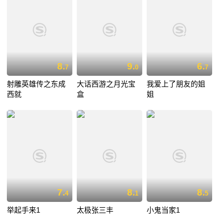
8.
9.
6.
7
0
7
射雕英雄传之东成
大话西游之月光宝
我爱上了朋友的姐
西就
盒
姐
7.
8.
8.
4
1
5
举起手来1
太极张三丰
小鬼当家1