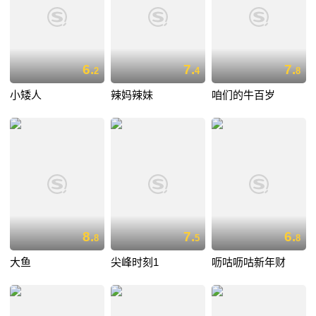
6.
7.
7.
2
4
8
小矮人
辣妈辣妹
咱们的牛百岁
8.
7.
6.
8
5
8
大鱼
尖峰时刻1
呖咕呖咕新年财