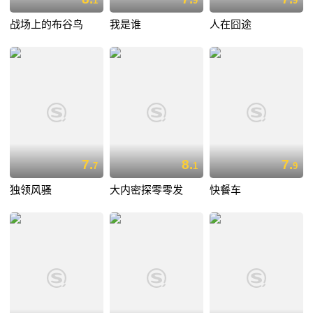
1
9
9
战场上的布谷鸟
我是谁
人在囧途
7.
8.
7.
7
1
9
独领风骚
大内密探零零发
快餐车