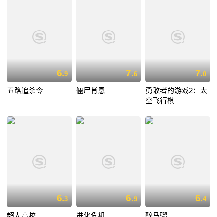
6.
7.
7.
9
6
0
五路追杀令
僵尸肖恩
勇敢者的游戏2：太
空飞行棋
6.
6.
6.
3
9
4
超人高校
进化危机
醉马骝