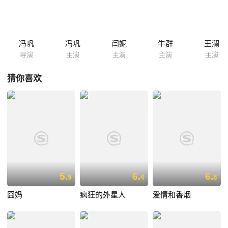
了！”
冯巩
冯巩
闫妮
牛群
王澜
导演
主演
主演
主演
主演
猜你喜欢
5.
6.
6.
9
4
8
囧妈
疯狂的外星人
爱情和香烟