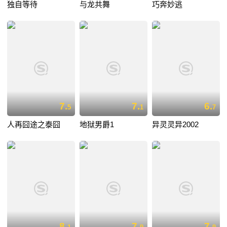
独自等待
与龙共舞
巧奔妙逃
7.
7.
6.
5
1
7
人再囧途之泰囧
地狱男爵1
异灵灵异2002
8.
7.
7.