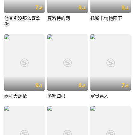
7.
8.
8.
8
1
1
他其实没那么喜欢
夏洛特的网
托斯卡纳艳阳下
你
9.
8.
7.
1
6
6
两杆大烟枪
落叶归根
富贵逼人