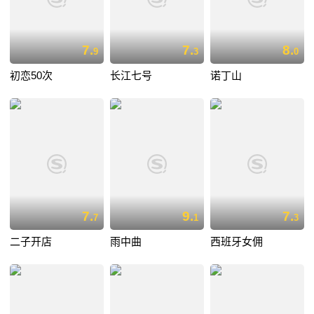
7.
7.
8.
9
3
0
初恋50次
长江七号
诺丁山
7.
9.
7.
7
1
3
二子开店
雨中曲
西班牙女佣