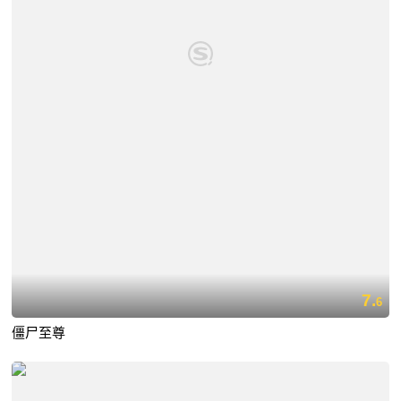
7.
6
僵尸至尊