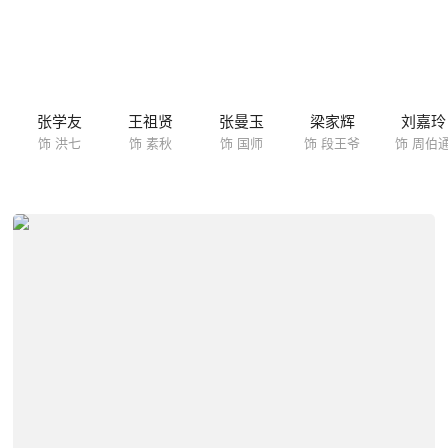
张学友
王祖贤
张曼玉
梁家辉
刘嘉玲
饰 洪七
饰 素秋
饰 国师
饰 段王爷
饰 周伯