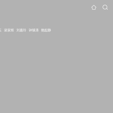
玉
梁家辉
刘嘉玲
钟镇涛
鲍起静