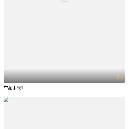
7.
4
举起手来1