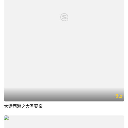
9.
2
大话西游之大圣娶亲