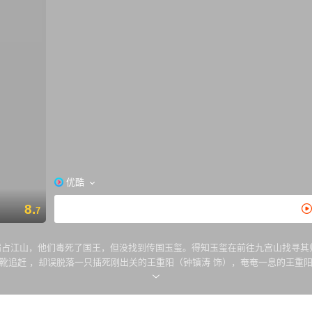
优酷
8.
7
霸占江山，他们毒死了国王，但没找到传国玉玺。得知玉玺在前往九宫山找寻其
靴追赶 ，却误脱落一只插死刚出关的王重阳（钟镇涛 饰），奄奄一息的王重
上前来寻找表妹的洪七（张学友 饰）、找到真心人才能成仙的段智兴（梁家辉 