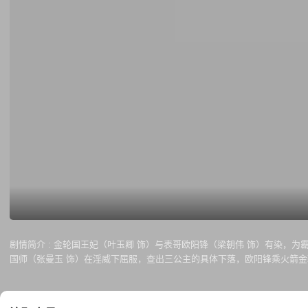
剧情简介 :
金轮国王妃（叶玉卿 饰）与表哥欧阳锋（梁朝伟 饰）有染，为
国师（张曼玉 饰）在淫威下屈服，查出三公主的具体下落，欧阳锋乘火箭金
山的三公主邀得师弟黄药师（张国荣 饰）与师妹（王祖贤 饰）相助，再加