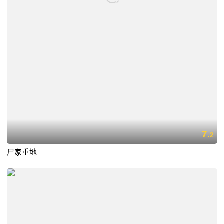
7.
2
尸家重地