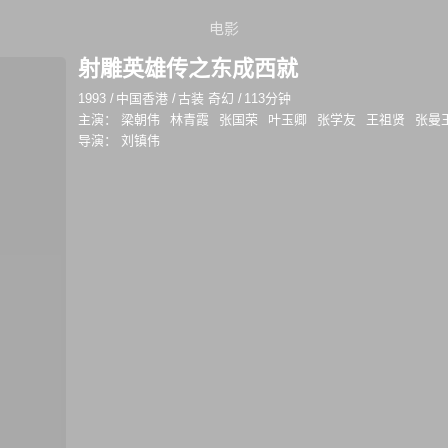
电影
射雕英雄传之东成西就
1993
/
中国香港
/
古装 奇幻
/
113分钟
主演：
梁朝伟
林青霞
张国荣
叶玉卿
张学友
王祖贤
张曼
导演：
刘镇伟