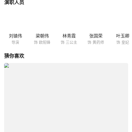
演职人员
刘镇伟
梁朝伟
林青霞
张国荣
叶玉卿
导演
饰 欧阳锋
饰 三公主
饰 黄药师
饰 皇妃
猜你喜欢