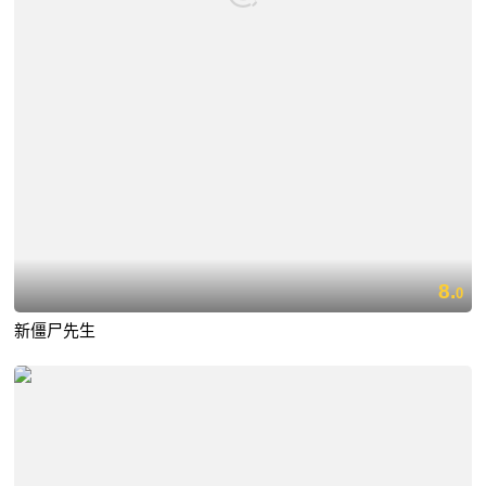
8.
0
新僵尸先生