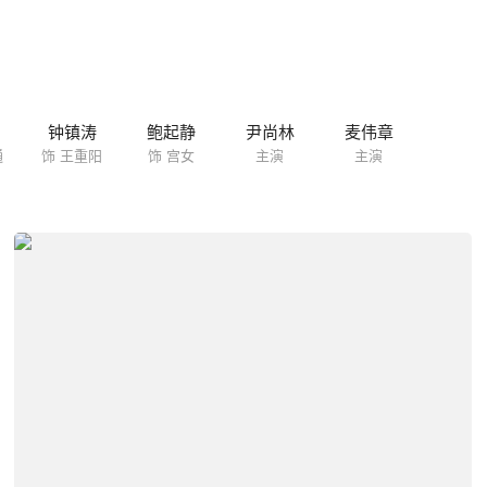
钟镇涛
鲍起静
尹尚林
麦伟章
通
饰 王重阳
饰 宫女
主演
主演