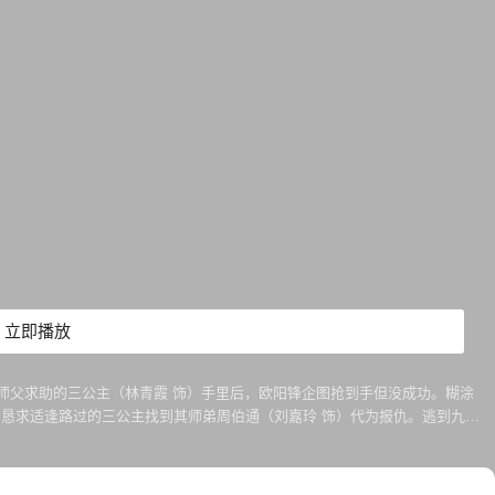
立即播放
师父求助的三公主（林青霞 饰）手里后，欧阳锋企图抢到手但没成功。糊涂
阳恳求适逢路过的三公主找到其师弟周伯通（刘嘉玲 饰）代为报仇。逃到九宫
饰），一场与欧阳锋的生死恶战蓄势待发……