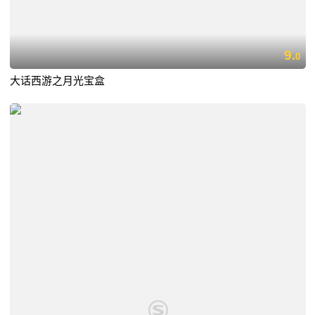
9.
0
大话西游之月光宝盒