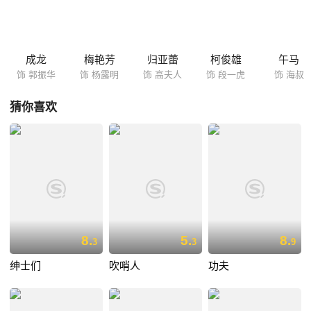
陷更大的麻烦，原来她为使外地的女儿安心读书编造了自己堂皇的身份，
而眼下终于面临戳穿，郭出于感激帮助玫瑰夫人圆谎，由此引发了连环笑
料…… 本片根据Frank Capra的作品《一日贵妇》改编，大量香港明星在
本片中客串演出。
成龙
梅艳芳
归亚蕾
柯俊雄
午马
饰 郭振华
饰 杨露明
饰 高夫人
饰 段一虎
饰 海叔
猜你喜欢
8.
5.
8.
3
3
9
绅士们
吹哨人
功夫