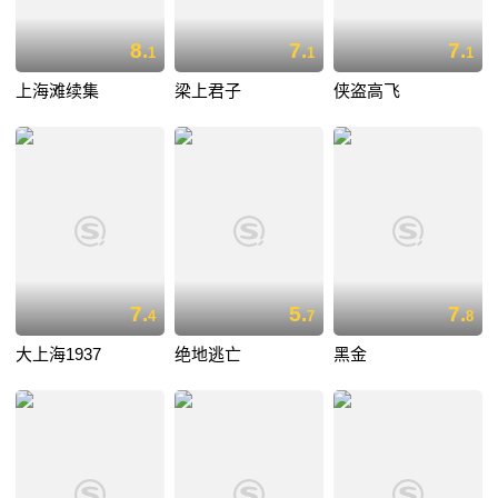
8.
7.
7.
1
1
1
上海滩续集
梁上君子
侠盗高飞
7.
5.
7.
4
7
8
大上海1937
绝地逃亡
黑金