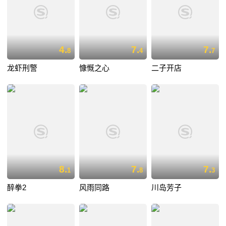
4.
7.
7.
8
4
7
龙虾刑警
慷慨之心
二子开店
8.
7.
7.
1
8
3
醉拳2
风雨同路
川岛芳子