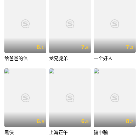
8.
7.
7.
1
6
3
给爸爸的信
龙兄虎弟
一个好人
6.
6.
8.
9
5
7
黑侠
上海正午
骗中骗