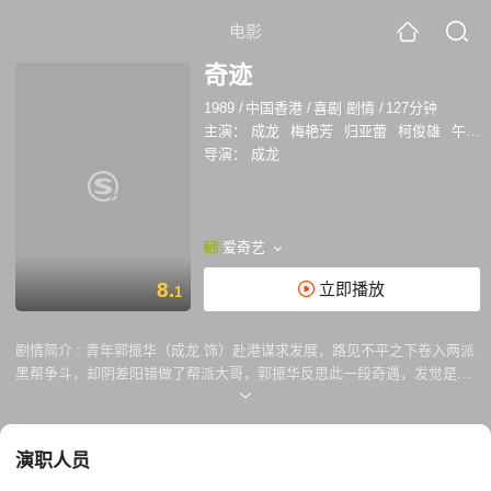
电影
奇迹
1989
/
中国香港
/
喜剧 剧情
/
127分钟
主演：
成龙
梅艳芳
归亚蕾
柯俊雄
午马
导演：
成龙
爱奇艺
8.
立即播放
1
剧情简介 :
青年郭振华（成龙 饰）赴港谋求发展，路见不平之下卷入两派
黑帮争斗，却阴差阳错做了帮派大哥，郭振华反思此一段奇遇，发觉是街
边卖花的玫瑰夫人（归亚蕾 饰）将好运带给了自己，自此谈判、出门前总
要购买玫瑰夫人的玫瑰以求心安。郭振华将帮派所属丽池饭店改为夜总会
经营，饭店前任老板之女杨露明（梅艳芳 饰）出于还债在夜总会表演结果
演职人员
大红大紫，郭杨二人更发展出了一段恋情。觊觎夜总会生意多时的福建帮
频频向郭振华发难，郭一如既往向玫瑰夫人求运，意外发现玫瑰夫人正身