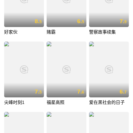
8.
6.
7.
5
5
9
好家伙
赌霸
警察故事续集
7.
7.
6.
5
6
7
尖峰时刻1
福星高照
爱在黑社会的日子