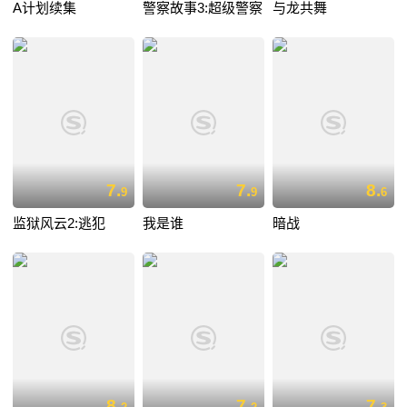
A计划续集
警察故事3:超级警察
与龙共舞
7.
7.
8.
9
9
6
监狱风云2:逃犯
我是谁
暗战
8.
7.
7.