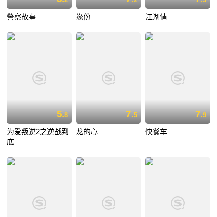
2
2
3
警察故事
缘份
江湖情
5.
7.
7.
8
5
9
为爱叛逆2之逆战到
龙的心
快餐车
底