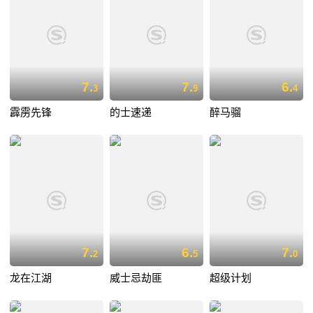
7.
7.
6.
3
9
4
霹雳先锋
的士速递
醉马骝
7.
6.
7.
2
5
0
龙在江湖
威士忌劫匪
超级计划