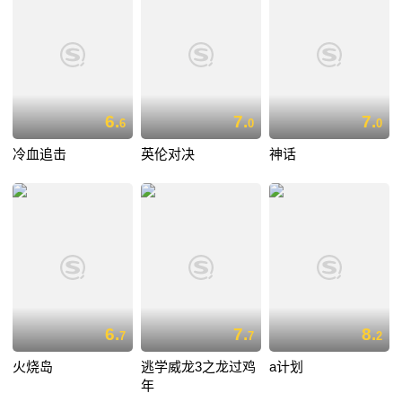
6.
7.
7.
6
0
0
冷血追击
英伦对决
神话
6.
7.
8.
7
7
2
火烧岛
逃学威龙3之龙过鸡
a计划
年