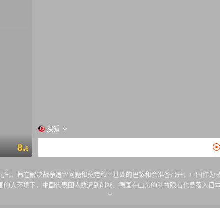
搜狐
8.
6
复元气，旨在解决战争遗留问题和奠定和平基础的巴黎和会准备召开，中国作为
围的大环境下，中国代表团人数遭到削减、德国在山东的利益眼看也要落入日
赶赴巴黎，寻找投身爱国工人运动的克俭。克俭在法国的活动、以及国内浩大的