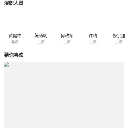
演职人员
黄健中
陈道明
何政军
许晴
修宗迪
导演
主演
主演
主演
主演
猜你喜欢