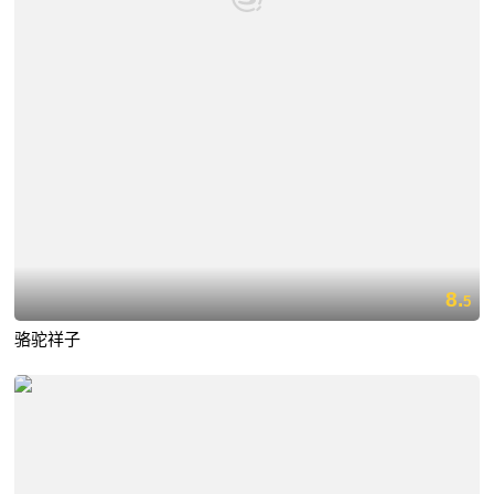
8.
5
骆驼祥子