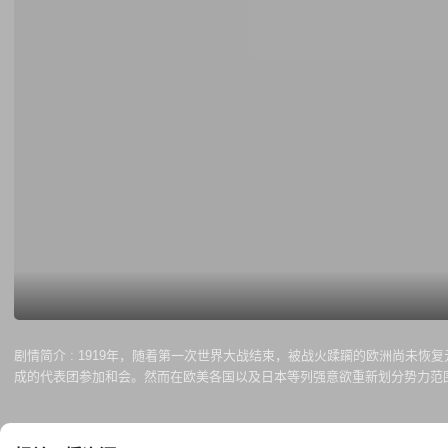
剧情简介 :
1919年，随着第一次世界大战结束，被战火蹂躏的欧洲尚未恢
成的代表团参加和会。然而在欧美各国以及日本等列强意欲重新划分势力范
显得多么脆弱。顾维钧好友肖克俭（何政军 饰）之妻梅（许晴 饰）专程