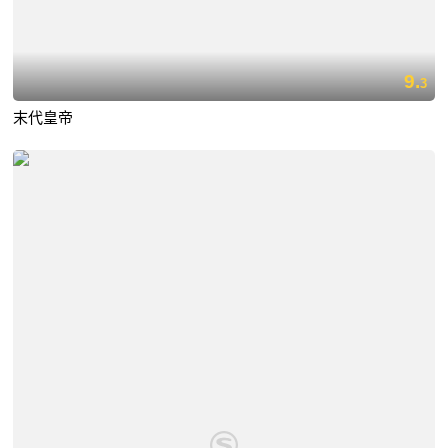
9.
3
末代皇帝