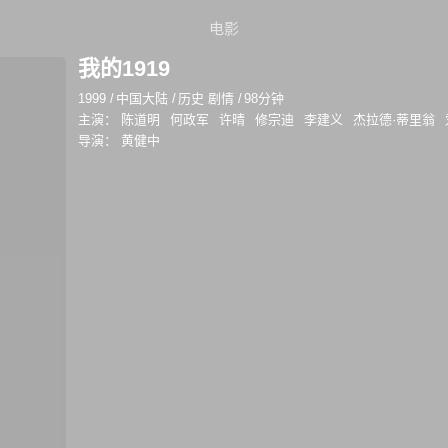
电影
我的1919
1999
/
中国大陆
/
历史 剧情
/
98分钟
主演：
陈道明
何政军
许晴
修宗迪
李建义
杰拉德·蒂里翁
导演：
黄健中