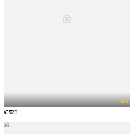
8.
5
红高粱