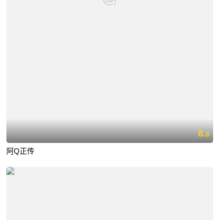
8.
8
阿Q正传