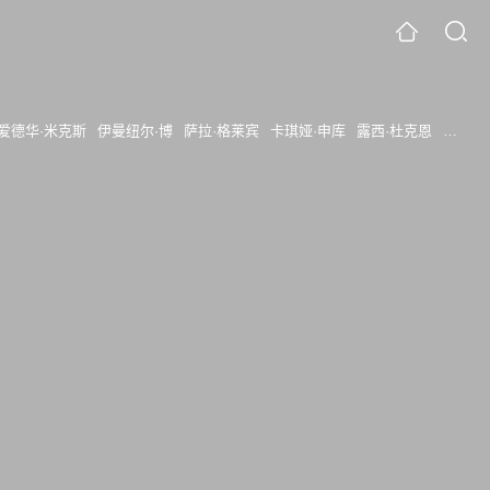
爱德华·米克斯
伊曼纽尔·博
萨拉·格莱宾
卡琪娅·申库
露西·杜克恩
岛冈现