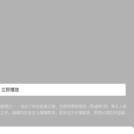
立即播放
战胜国之一，派出了时任驻美公使、全权代表顾维钧（陈道明 饰）等五人组
本之手。顾维钧在会议上慷慨陈词，驳斥日方无理要求，然而公理在利益面前
群众呼声令和会中的顾维钧等感受到责任重大。