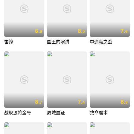
6.
8.
7.
9
5
6
雷锋
国王的演讲
中途岛之战
8.
7.
8.
7
4
9
战舰波将金号
屠城血证
致命魔术