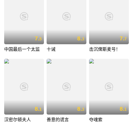
7.
8.
7.
5
3
7
中国最后一个太监
十诫
击沉俾斯麦号！
8.
8.
8.
1
3
1
汉密尔顿夫人
善意的谎言
夺魂索