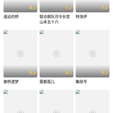
8.
7.
7.
2
2
6
遥远的桥
联合舰队司令长官
特洛伊
山本五十六
8.
8.
8.
8
1
2
廊桥遗梦
雾都孤儿
集结号