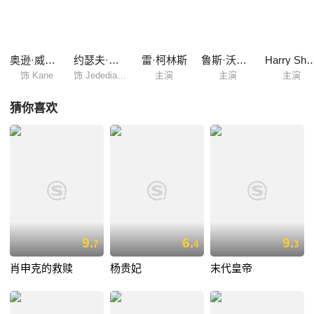
多的一面，青年时代的经历及与母亲的关系也被他知晓，然而，“玫瑰花
蕾”四字的含义，他仍不得而知。
奥逊·威尔斯
约瑟夫·科顿
雷·柯林斯
鲁斯·沃里克
Harry Sha
饰 Kane
饰 Jedediah Leland
主演
主演
主演
猜你喜欢
9.
6.
9.
7
4
3
肖申克的救赎
杨贵妃
末代皇帝