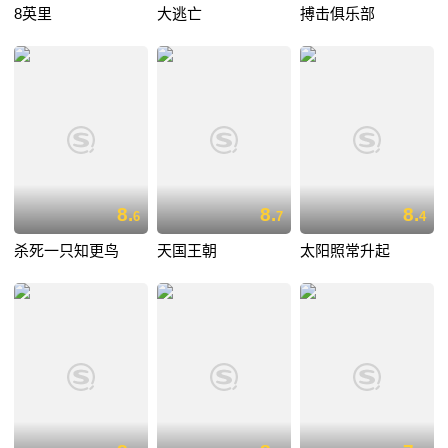
8英里
大逃亡
搏击俱乐部
8.
8.
8.
6
7
4
杀死一只知更鸟
天国王朝
太阳照常升起