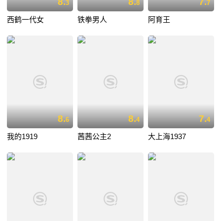
8.
8.
7.
3
8
7
西鹤一代女
铁拳男人
阿育王
8.
8.
7.
6
4
4
我的1919
茜茜公主2
大上海1937