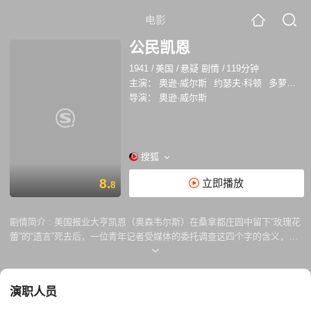
电影
公民凯恩
1941
/
美国
/
悬疑 剧情
/
119分钟
主演：
奥逊·威尔斯
约瑟夫·科顿
多萝西·康明戈尔
导演：
奥逊·威尔斯
搜狐
8.
立即播放
8
剧情简介 :
美国报业大亨凯恩（奥森韦尔斯）在桑拿都庄园中留下“玫瑰花
蕾”的“遗言”死去后，一位青年记者受媒体的委托调查这四个字的含义，遂
即，他走访了凯恩生前的同事好友，从报社董事长伯恩斯坦的口中，了解
到凯恩的发迹历程以及如何制造舆论使美国卷入1897年的战争中的往事，
从利兰的讲述中，凯恩与美国总统的侄女爱米丽的婚姻、与第二任妻子
演职人员
（歌手）苏珊的复杂关系及在总统竞选中的失败等等也被他一一所知。 听
过大量的讲述后，该记者又去图书馆查阅了有关凯恩的详尽资料，凯恩更