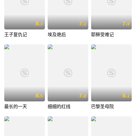
8.
7.
7.
3
1
9
王子复仇记
埃及艳后
耶稣受难记
8.
7.
8.
5
8
1
最长的一天
细细的红线
巴黎圣母院