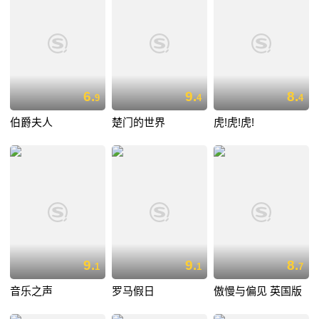
6.
9.
8.
9
4
4
伯爵夫人
楚门的世界
虎!虎!虎!
9.
9.
8.
1
1
7
音乐之声
罗马假日
傲慢与偏见 英国版