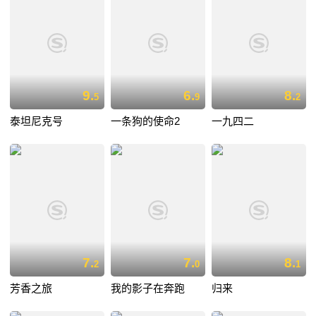
9.
6.
8.
5
9
2
泰坦尼克号
一条狗的使命2
一九四二
7.
7.
8.
2
0
1
芳香之旅
我的影子在奔跑
归来