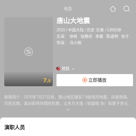
电影
唐山大地震
2010
/
中国大陆
/
历史 灾难
/
139分钟
主演：
徐帆
张静初
李晨
陈道明
张子枫
导演：
冯小刚
搜狐
7.
立即播放
9
剧情简介 :
1976年7月27日夜，唐山地区爆发7.8级强烈地震，房屋倒塌，
灾民无数。面对即将坍塌的危楼，丈夫方大强（张国强 饰）和妻子李元妮
（徐帆 饰）都要去救被困的龙凤胎儿女方登（张子枫 饰）、方达（张家
骏 饰）。危急时刻，方大强拦住了妻子，冲进去营救时不幸罹难。李元妮
在震后发现，一双儿女被困在一块水泥板两端，若要营救，必然牺牲一
演职人员
方。情急之下，她做出了艰难选择——救弟弟。此事成为方登心中难以磨
灭的隐痛。后来，她被军人王德清（陈道明 饰）夫妇收养。高考后，方登