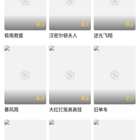
6.
8.
8.
5
1
2
极限救援
汉密尔顿夫人
逆光飞翔
6.
8.
7.
4
8
7
暴风雨
大红灯笼高高挂
旧单车