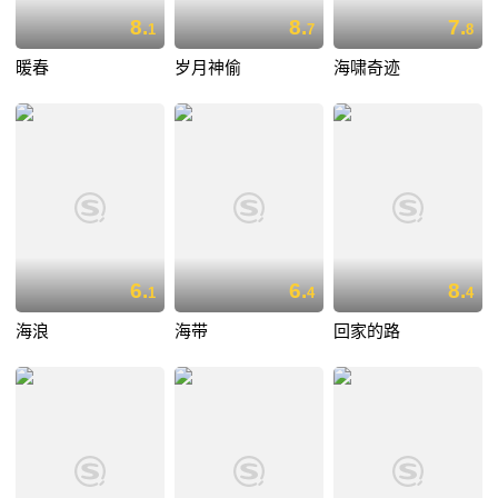
8.
8.
7.
1
7
8
暖春
岁月神偷
海啸奇迹
6.
6.
8.
1
4
4
海浪
海带
回家的路