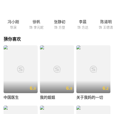
（张静初 饰）进入杭州医学院学习，并与研究生师兄杨志（陆毅 饰）产
生了感情……方达被救却断了胳膊，李元妮以无私的母爱抚养他成人。成
年后的方达（李晨 饰）去杭州闯荡，娶了媳妇小河（王子文 饰），并干
出了一番事业。32年后，这家人的命运却因为5·12汶川地震再次发生了交
冯小刚
徐帆
张静初
李晨
陈道明
叠……
导演
饰 李元妮
饰 方登
饰 方达
饰 王德清
猜你喜欢
6.
6.
6.
9
9
2
中国医生
我的姐姐
关于我妈的一切