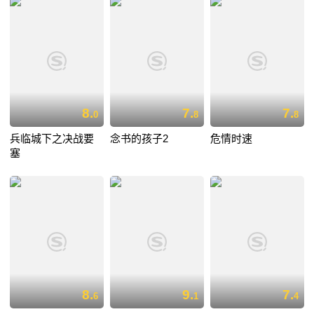
8.
7.
7.
0
8
8
兵临城下之决战要
念书的孩子2
危情时速
塞
8.
9.
7.
6
1
4