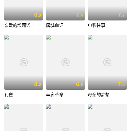
6.
7.
7.
9
4
7
亲爱的埃莉诺
屠城血证
电影往事
8.
6.
7.
2
6
5
孔雀
辛亥革命
母亲的梦想