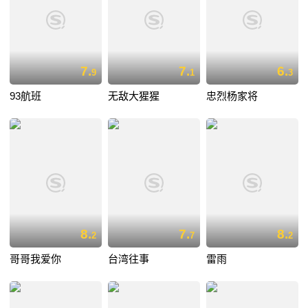
7.
7.
6.
9
1
3
93航班
无敌大猩猩
忠烈杨家将
8.
7.
8.
2
7
2
哥哥我爱你
台湾往事
雷雨