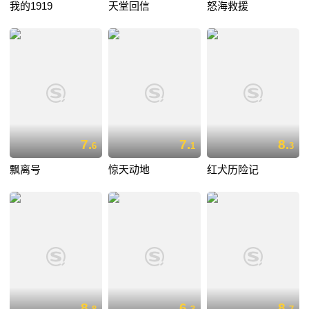
我的1919
天堂回信
怒海救援
7.
7.
8.
6
1
3
飘离号
惊天动地
红犬历险记
8.
6.
8.