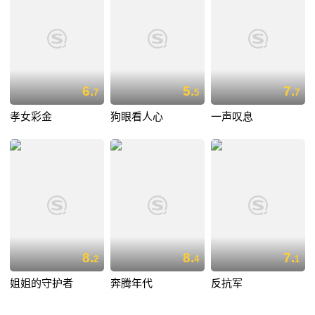
6.
5.
7.
7
5
7
孝女彩金
狗眼看人心
一声叹息
8.
8.
7.
2
4
1
姐姐的守护者
奔腾年代
反抗军