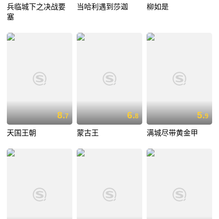
兵临城下之决战要
当哈利遇到莎迦
柳如是
塞
8.
6.
5.
7
8
9
天国王朝
蒙古王
满城尽带黄金甲