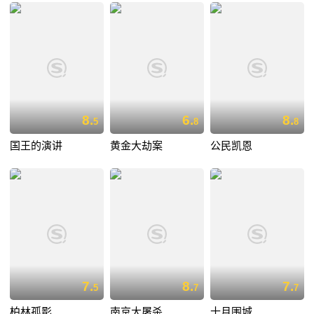
8.
6.
8.
5
8
8
国王的演讲
黄金大劫案
公民凯恩
7.
8.
7.
5
7
7
柏林孤影
南京大屠杀
十月围城