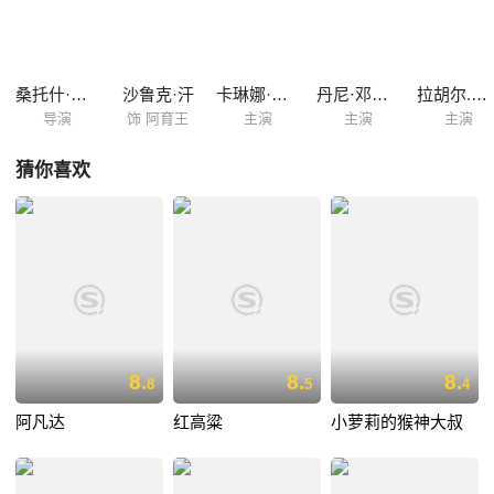
育注定重返王宫，继承王位。为此他与卡瓦奇生离死别，在金碧辉煌的宫
殿内与政敌和外敌攻防周旋。在血雨腥风的斗争中，阿育的那颗心逐渐冰
冷，攻城略地，征战杀伐，血流遍野，为了最顶点的荣耀，黑色阿育王逐
渐膨胀。 史上最伟大的护法转轮王阿育，亘古流传的王者传奇……
桑托什·斯万
沙鲁克·汗
卡琳娜·卡普尔
丹尼·邓宗帕
拉胡尔.戴夫
导演
饰 阿育王
主演
主演
主演
猜你喜欢
8.
8.
8.
8
5
4
阿凡达
红高粱
小萝莉的猴神大叔