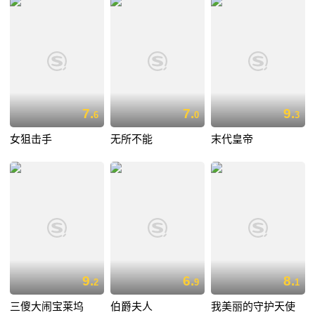
7.
7.
9.
6
0
3
女狙击手
无所不能
末代皇帝
9.
6.
8.
2
9
1
三傻大闹宝莱坞
伯爵夫人
我美丽的守护天使