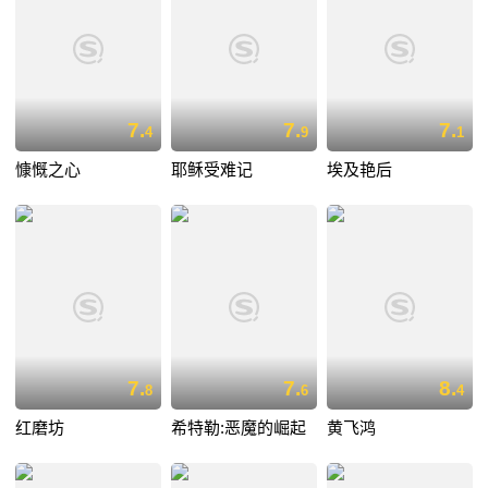
7.
7.
7.
4
9
1
慷慨之心
耶稣受难记
埃及艳后
7.
7.
8.
8
6
4
红磨坊
希特勒:恶魔的崛起
黄飞鸿