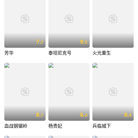
7.
9.
7
5
芳华
泰坦尼克号
火光重生
8.
6.
8.
7
4
4
血战钢锯岭
杨贵妃
兵临城下