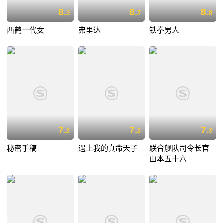
8.
8.
8.
3
7
8
西鹤一代女
弗里达
铁拳男人
7.
7.
7.
2
2
2
秘密手稿
遇上我的真命天子
联合舰队司令长官
山本五十六