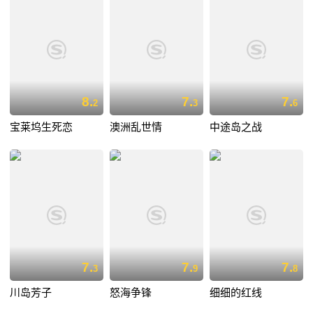
8.
7.
7.
2
3
6
宝莱坞生死恋
澳洲乱世情
中途岛之战
7.
7.
7.
3
9
8
川岛芳子
怒海争锋
细细的红线