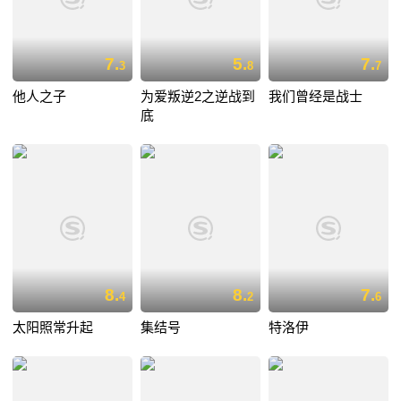
7.
5.
7.
3
8
7
他人之子
为爱叛逆2之逆战到
我们曾经是战士
底
8.
8.
7.
4
2
6
太阳照常升起
集结号
特洛伊