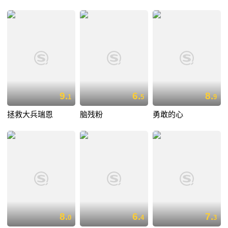
9.
6.
8.
1
5
9
拯救大兵瑞恩
脑残粉
勇敢的心
8.
6.
7.
0
4
3