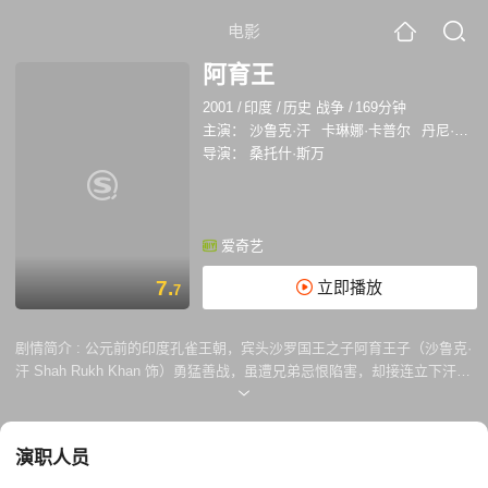
电影
阿育王
2001
/
印度
/
历史 战争
/
169分钟
主演：
沙鲁克·汗
卡琳娜·卡普尔
丹尼·邓宗帕
导演：
桑托什·斯万
爱奇艺
7.
立即播放
7
剧情简介 :
公元前的印度孔雀王朝，宾头沙罗国王之子阿育王子（沙鲁克·
汗 Shah Rukh Khan 饰）勇猛善战，虽遭兄弟忌恨陷害，却接连立下汗马
功劳，声望扶摇直上。面对荆棘环绕的王位，阿育起先沉着应对，不以为
意，最终还是应母亲（Shilpa Mehta 饰）的苦苦哀求隐姓埋名，离开王
宫。修行途中，阿育邂逅美丽动人的卡列加公主卡瓦奇（卡琳娜·卡普
演职人员
Kareena Kapoor 饰）。失意时节相知相守，一对不平凡的青年男女爱情
花朵恣意绽放。不过正如僧侣所说，太阳即使躲在云层后面仍是太阳，阿