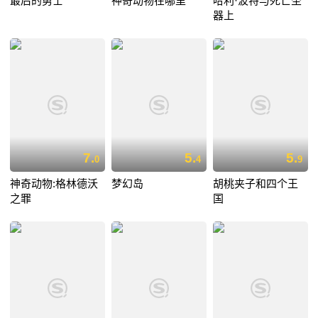
最后的勇士
神奇动物在哪里
哈利·波特与死亡圣
器上
7.
5.
5.
0
4
9
神奇动物:格林德沃
梦幻岛
胡桃夹子和四个王
之罪
国