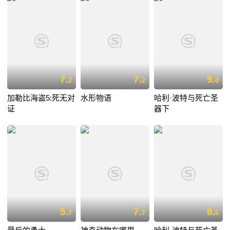
7.
7.
9.
2
2
0
加勒比海盗5:死无对
水形物语
哈利·波特与死亡圣
证
器下
5.
7.
8.
7
7
6