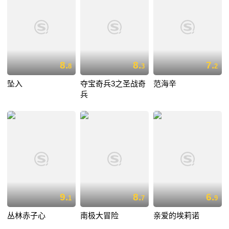
8.
8.
7.
8
3
2
坠入
夺宝奇兵3之圣战奇
范海辛
兵
9.
8.
6.
1
7
9
丛林赤子心
南极大冒险
亲爱的埃莉诺