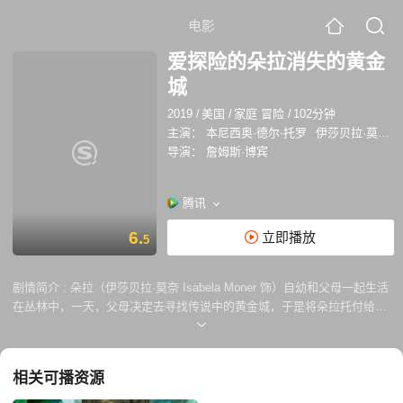
电影
爱探险的朵拉消失的黄金
城
2019
/
美国
/
家庭 冒险
/
102分钟
主演：
本尼西奥·德尔·托罗
伊莎贝拉·莫塞德
导演：
詹姆斯·博宾
腾讯
6.
立即播放
5
剧情简介 :
朵拉（伊莎贝拉·莫奈 Isabela Moner 饰）自幼和父母一起生活
在丛林中，一天，父母决定去寻找传说中的黄金城，于是将朵拉托付给了
住在城里的表格蒂亚戈（杰弗里·沃尔伯格 Jeffrey Wahlberg 饰）一家人
照顾，就这样，野性十足的朵拉进城开始了她的高中生活。 从小自由自在
惯了的朵拉当然无法适应学校里的生活，闹出了许多的笑话。然而，在一
相关可播资源
次学校组织的参观活动中，她和朋友们遭到了神秘罪犯的绑架，被绑回了
丛林中，这对于朵拉来说简直就是如鱼得水。朵拉凭借着自己丰富的野外