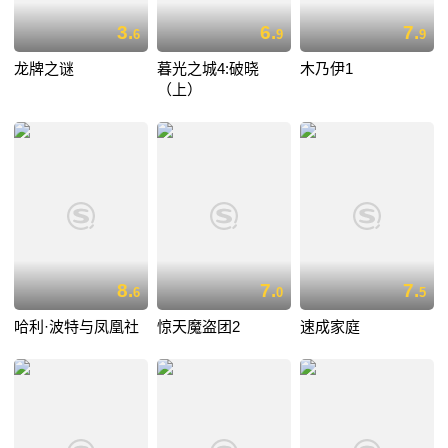
3.
6.
7.
6
9
9
龙牌之谜
暮光之城4:破晓
木乃伊1
（上）
8.
7.
7.
6
0
5
哈利·波特与凤凰社
惊天魔盗团2
速成家庭