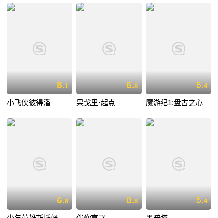
8.
6.
5.
1
8
4
小飞侠彼得潘
果戈里·起点
魔游纪1:盘古之心
6.
8.
5.
8
8
4
少年英雄斯托姆
伴你高飞
黑暗塔