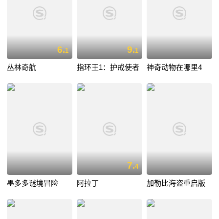
6.
9.
1
1
丛林奇航
指环王1：护戒使者
神奇动物在哪里4
7.
4
墨多多谜境冒险
阿拉丁
加勒比海盗重启版