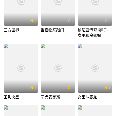
6.
7.
7.
5
2
6
三方国界
当怪物来敲门
纳尼亚传奇1狮子、
女巫和魔衣橱
5.
7.
5.
7
3
1
回到火星
军犬麦克斯
女巫斗恶龙