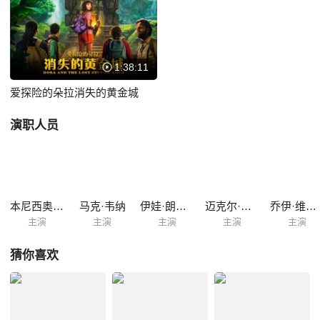
生存经验救下了同学们，不仅如此，她还要去解救同样遭到了绑架的双
亲。
1:38:11
爱探险的朵拉消失的黄金城
演职人员
本尼西奥·德尔·托罗
马克·韦纳
伊娃·朗格利亚
迈克尔·佩纳
乔伊·维埃拉
主演
主演
主演
主演
主演
猜你喜欢