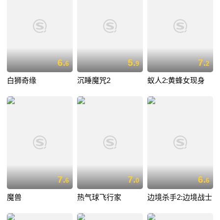
6.
5.
7.
6
9
2
白狮奇缘
沉睡魔咒2
蚁人2:黄蜂女现身
7.
7.
6.
6
0
6
魔兽
热气球飞行家
边境杀手2:边境战士