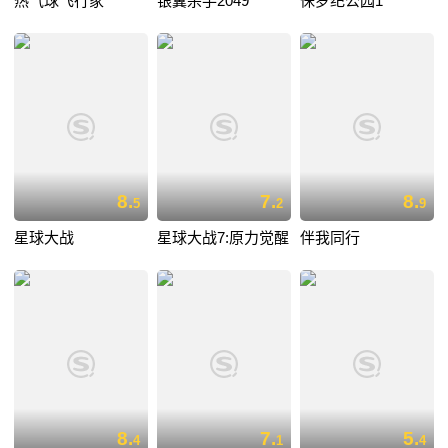
热气球飞行家
银翼杀手2049
侏罗纪公园1
8.
7.
8.
5
2
9
星球大战
星球大战7:原力觉醒
伴我同行
8.
7.
5.
4
1
4