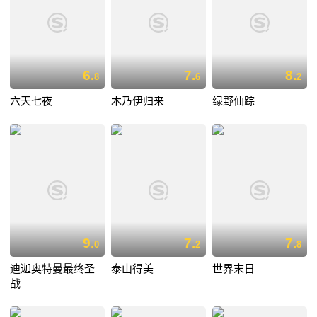
6.
7.
8.
8
6
2
六天七夜
木乃伊归来
绿野仙踪
9.
7.
7.
0
2
8
迪迦奥特曼最终圣
泰山得美
世界末日
战