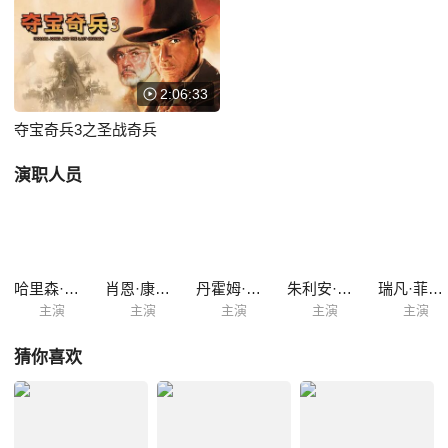
琼斯终于找到了老琼斯，同时，史奈达的纳粹身份暴露，笔记被抢走。圣
杯随时都有可能落入纳粹的手中。 于是，琼斯父子俩开始联袂上演拯
救圣杯的精彩大戏！
2:06:33
夺宝奇兵3之圣战奇兵
演职人员
哈里森·福特
肖恩·康纳利
丹霍姆·艾略特
朱利安·格洛弗
瑞凡·菲尼克斯
主演
主演
主演
主演
主演
猜你喜欢