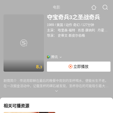
电影
夺宝奇兵3之圣战奇兵
1989
/
美国
/
动作 奇幻
/
127分钟
主演：
哈里森·福特
肖恩·康纳利
丹霍姆·艾略特
导演：
史蒂文·斯皮尔伯格
腾讯
8.
立即播放
3
剧情简介 :
传说用耶稣在最后的晚餐中用到的圣杯喝水，便能长生不老。
在一次掘金活动中，记载圣杯的碑石被发现，圣杯存在的可能吸引着大批
的疯狂的人展开寻找。印第安纳琼斯博士（Harrison Ford饰）也是他们中
的一员，甚至连他的父亲老琼斯（Sean Connery饰）也陷入其中——但他
给琼斯留下圣杯的笔记后便不知所踪。 踏上威尼斯的土地，琼斯和事
相关可播资源
先约好的史奈达博士（Alison Doody饰）会面，他们在图书馆里凭线索找
到圣盾后，却开始遭到莫名的来自十字剑兄弟的追杀。 一番波折后，