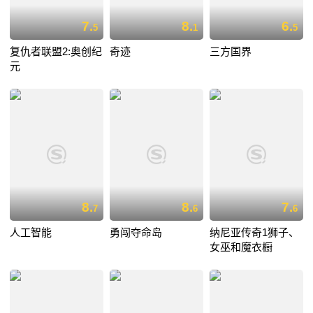
7.
8.
6.
5
1
5
复仇者联盟2:奥创纪
奇迹
三方国界
元
8.
8.
7.
7
6
6
人工智能
勇闯夺命岛
纳尼亚传奇1狮子、
女巫和魔衣橱