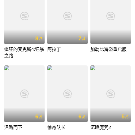
8.
7.
7
4
疯狂的麦克斯4:狂暴
阿拉丁
加勒比海盗重启版
之路
6.
6.
5.
9
8
9
沿路而下
惊奇队长
沉睡魔咒2