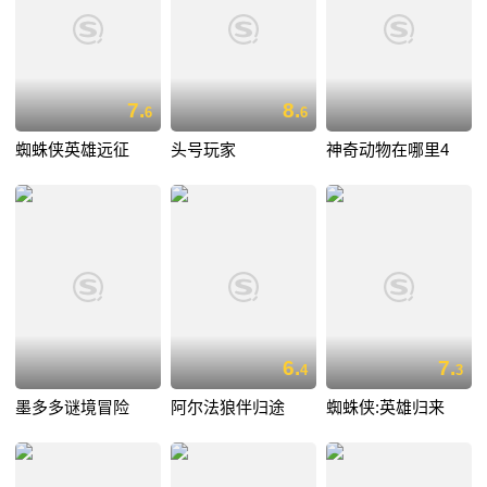
7.
8.
6
6
蜘蛛侠英雄远征
头号玩家
神奇动物在哪里4
6.
7.
4
3
墨多多谜境冒险
阿尔法狼伴归途
蜘蛛侠:英雄归来