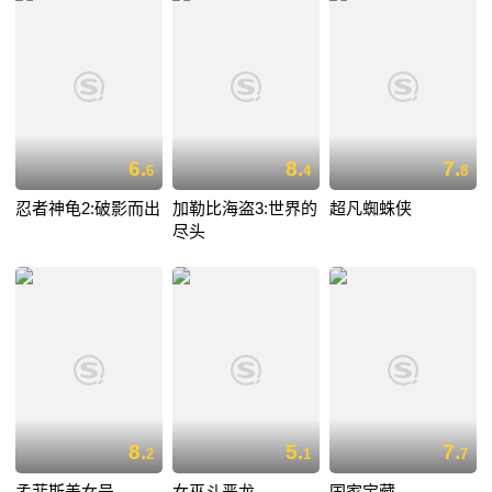
6.
8.
7.
6
4
8
忍者神龟2:破影而出
加勒比海盗3:世界的
超凡蜘蛛侠
尽头
8.
5.
7.
2
1
7
孟菲斯美女号
女巫斗恶龙
国家宝藏