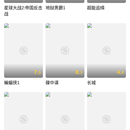
星球大战2:帝国反击
地狱男爵1
超能追缉
战
7.
8.
4.
5
3
9
蝙蝠侠1
碟中谍
长城