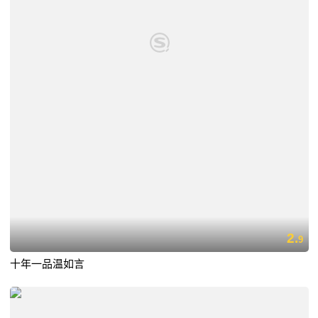
2.
9
十年一品温如言