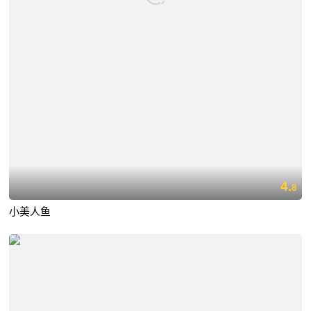
4.
8
小美人鱼