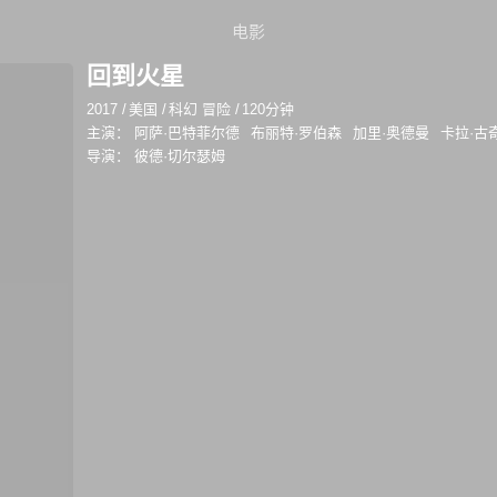
电影
回到火星
2017
/
美国
/
科幻 冒险
/
120分钟
主演：
阿萨·巴特菲尔德
布丽特·罗伯森
加里·奥德曼
卡拉·古
导演：
彼德·切尔瑟姆