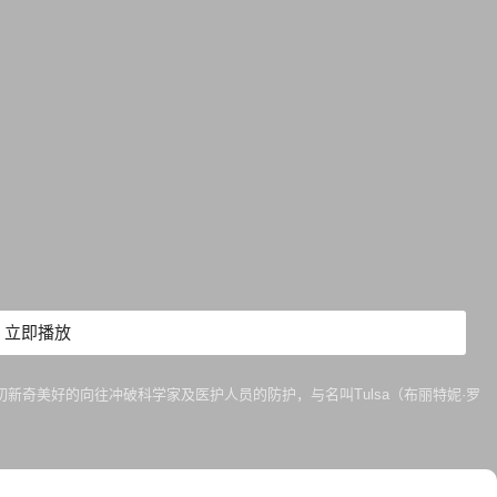
立即播放
一切新奇美好的向往冲破科学家及医护人员的防护，与名叫Tulsa（布丽特妮·罗