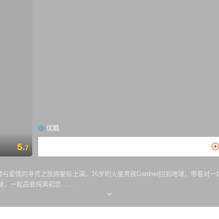
优酷
5.
7
亲情与爱情的寻觅之旅跨星际上演。16岁的火星男孩Gardner回到地球，带着对
谜，一起品尝纯真初恋……