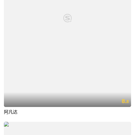
8.
8
阿凡达