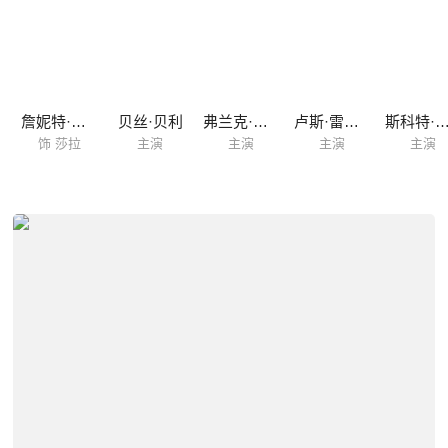
詹妮特·蒙哥马利
贝丝·贝利
弗兰克·鲍沃斯
卢斯·雷恩斯
斯科特·武
饰 莎拉
主演
主演
主演
主演