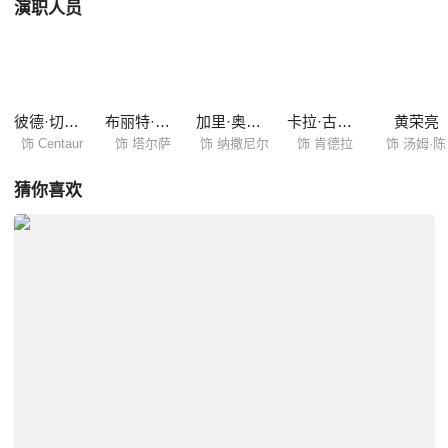
演职人员
彼德·切尔瑟姆
布丽特·罗伯森
加里·奥德曼
卡拉·古奇诺
黄荣亮
饰 Centaur
饰 塔尔萨
饰 纳撒尼尔
饰 肯德拉
饰 汤姆·陈
猜你喜欢