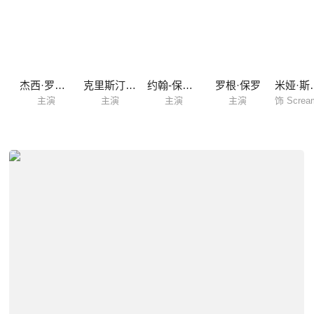
田
杰西·罗梅罗
克里斯汀·瑞克斯
约翰-保罗·霍华德
罗根·保罗
米娅
主演
主演
主演
主演