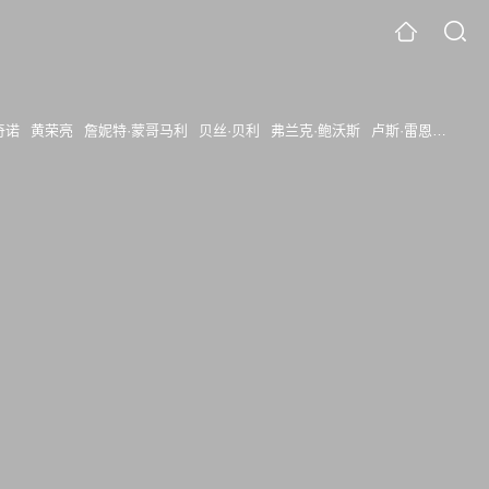
奇诺
黄荣亮
詹妮特·蒙哥马利
贝丝·贝利
弗兰克·鲍沃斯
卢斯·雷恩斯
斯科