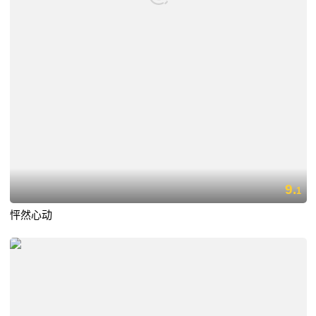
9.
1
怦然心动