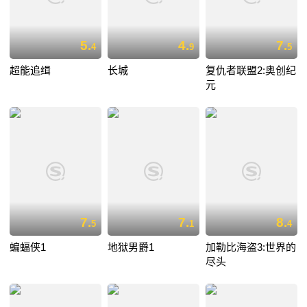
5.
4.
7.
4
9
5
超能追缉
长城
复仇者联盟2:奥创纪
元
7.
7.
8.
5
1
4
蝙蝠侠1
地狱男爵1
加勒比海盗3:世界的
尽头