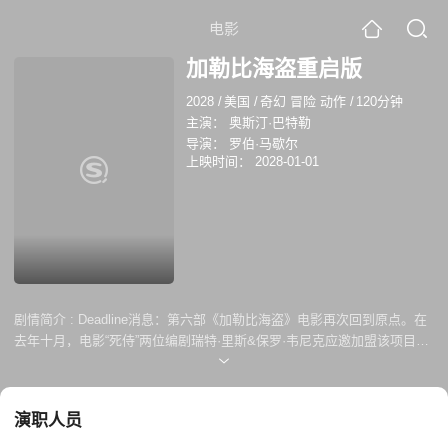
电影
加勒比海盗重启版
2028
/
美国
/
奇幻 冒险 动作
/
120分钟
主演：
奥斯汀·巴特勒
导演：
罗伯·马歇尔
上映时间：
2028-01-01
剧情简介 :
Deadline消息：第六部《加勒比海盗》电影再次回到原点。在
去年十月，电影“死侍”两位编剧瑞特·里斯&保罗·韦尼克应邀加盟该项目，
帮助[迪士尼]打造重启版《加勒比海盗》电影。据[迪士尼]方面的内幕人士
透露，这两位编剧现在已经退出该项目，原因不明。多个内幕人士对于[迪
士尼]对这个系列接下来的计划与打算持有不同的说法：有的人表示[迪士
演职人员
尼]开始寻找新的方案，也有人表示这艘海盗船可能将永远不再出航。