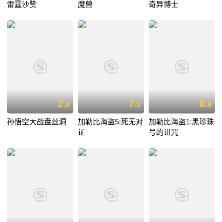
雷霆沙赞
魔兽
奇异博士
2.
7.
8.
8
2
8
孙悟空大战盘丝洞
加勒比海盗5:死无对
加勒比海盗1:黑珍珠
证
号的诅咒