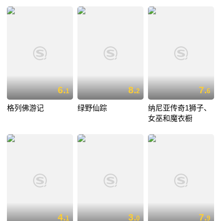
6.
8.
7.
1
2
6
格列佛游记
绿野仙踪
纳尼亚传奇1狮子、
女巫和魔衣橱
4.
3.
7.
1
0
9