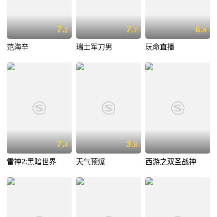
7.
7.
6.
2
7
4
范海辛
瑞士军刀男
玩命直播
7.
3.
4
8
雷神2:黑暗世界
天气预爆
西游之双圣战神