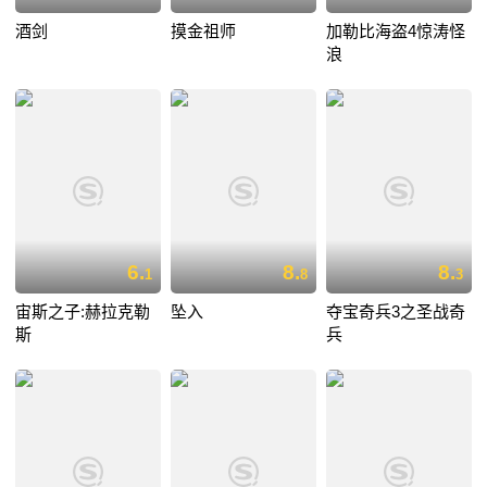
酒剑
摸金祖师
加勒比海盗4惊涛怪
浪
6.
8.
8.
1
8
3
宙斯之子:赫拉克勒
坠入
夺宝奇兵3之圣战奇
斯
兵