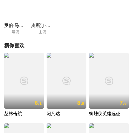
罗伯·马歇尔
奥斯汀·巴特勒
导演
主演
猜你喜欢
6.
8.
7.
1
8
6
丛林奇航
阿凡达
蜘蛛侠英雄远征