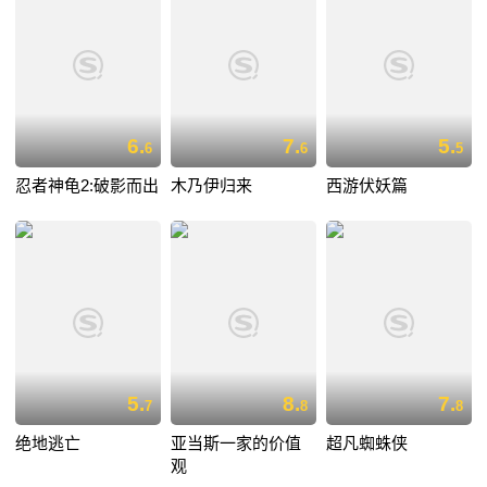
6.
7.
5.
6
6
5
忍者神龟2:破影而出
木乃伊归来
西游伏妖篇
5.
8.
7.
7
8
8
绝地逃亡
亚当斯一家的价值
超凡蜘蛛侠
观