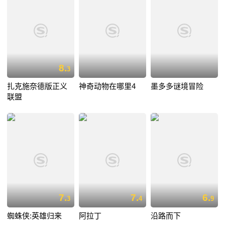
8.
3
扎克施奈德版正义
神奇动物在哪里4
墨多多谜境冒险
联盟
7.
7.
6.
3
4
9
蜘蛛侠:英雄归来
阿拉丁
沿路而下