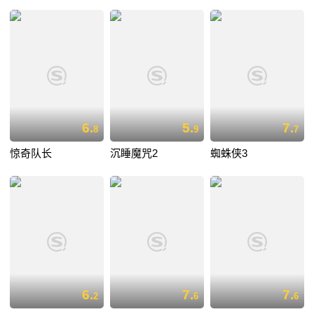
6.
5.
7.
8
9
7
惊奇队长
沉睡魔咒2
蜘蛛侠3
6.
7.
7.
2
6
6