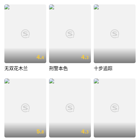
4.
4.
4
3
无双花木兰
刑警本色
十步追踪
5.
4.
8
3