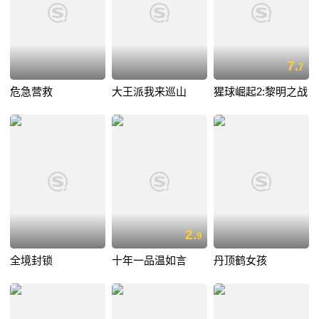
7.
7
危急营救
大王派我来巡山
猩球崛起2:黎明之战
2.
9
全境封锁
十年一品温如言
丹顶鹤女孩