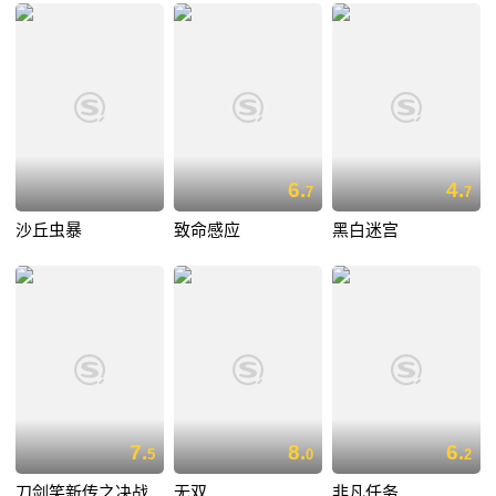
6.
4.
7
7
沙丘虫暴
致命感应
黑白迷宫
7.
8.
6.
5
0
2
刀剑笑新传之决战
无双
非凡任务