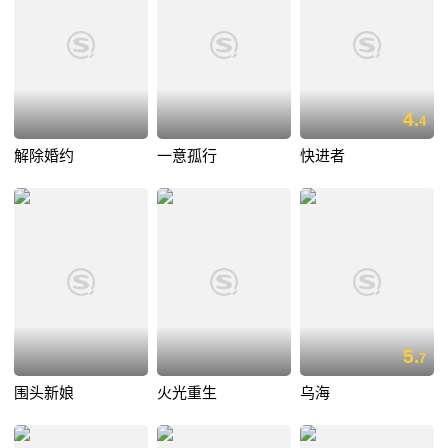
4.
4
解除婚约
一意孤行
快进者
5.
7
围头新娘
火光重生
乌海