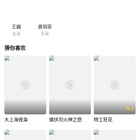
王巍
龚玥菲
主演
主演
猜你喜欢
3.
3
大上海夜枭
镇伏司火神之怒
特工狂花