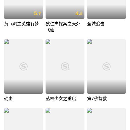
5.
4.
7
0
黄飞鸿之英雄有梦
狄仁杰探案之天外
全城追击
飞仙
硬击
丛林少女之重启
第7秒营救