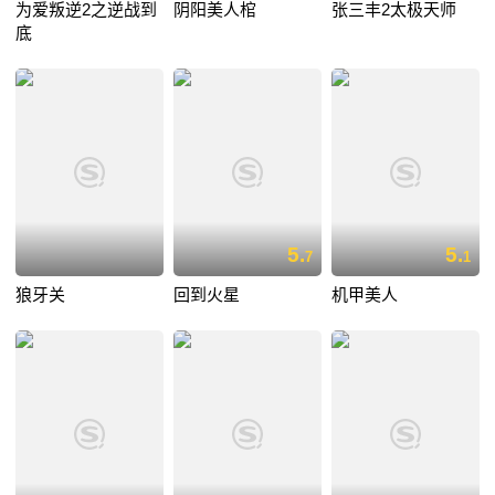
为爱叛逆2之逆战到
阴阳美人棺
张三丰2太极天师
底
5.
5.
7
1
狼牙关
回到火星
机甲美人