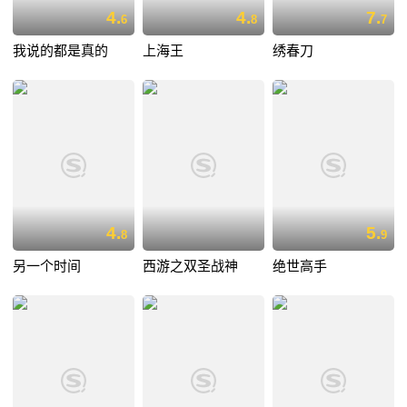
4.
4.
7.
6
8
7
我说的都是真的
上海王
绣春刀
4.
5.
8
9
另一个时间
西游之双圣战神
绝世高手