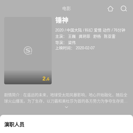
电影
锤神
2020
/
中国大陆
/
科幻 爱情 动作
/
76分钟
主演：
王巍
龚玥菲
舒杨
陈亚雷
导演：
梁伟
上映时间：
2020-02-07
2.
6
剧情简介 :
在遥远的未来，地球受太阳风暴影响，地心开始融化，随后全
球火山爆发。为了生存，以刀霸和美杜莎为首的各方势力为争夺生存资
源，不断发动战争，巴沟村村民崔福来因为外星能量的出现，被迫卷入两
方的争斗中，眼看着同伴、妻儿收到伤害，崔福来终于觉醒体内的外星能
量，他能否打败恶势力守护当地和平？
演职人员