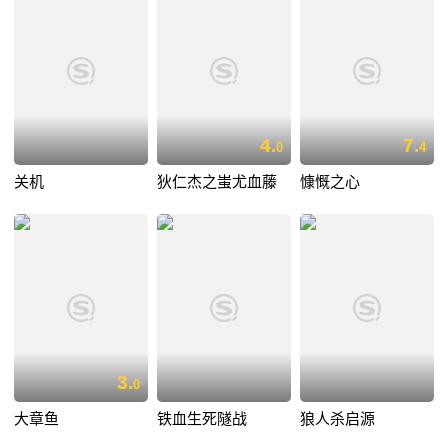
4.
7.
0
4
关机
狄仁杰之蚩尤血藤
慷慨之心
3.
0
大章鱼
铁血生死隧战
狼人杀启源