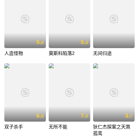
5.
5.
8
8
人造怪物
莫斯科陷落2
无间归途
6.
7.
3.
8
0
7
双子杀手
无所不能
狄仁杰探案之天煞
孤鸾