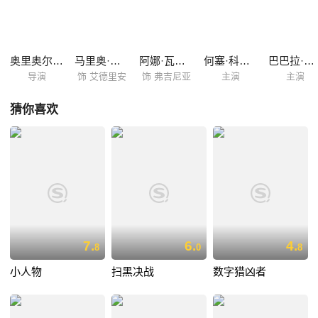
的老人，老人将劳拉坏掉的车拉回家中修理，然而，令劳拉没有想到的
是，这位老人，竟然就是丹尼尔的父亲。
奥里奥尔·保罗
马里奥·卡萨斯
阿娜·瓦格纳
何塞·科罗纳多
巴巴拉·莱涅
导演
饰 艾德里安
饰 弗吉尼亚
主演
主演
猜你喜欢
7.
6.
4.
8
0
8
小人物
扫黑决战
数字猎凶者