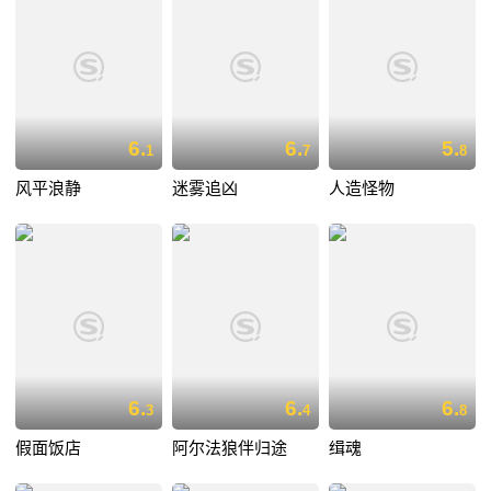
6.
6.
5.
1
7
8
风平浪静
迷雾追凶
人造怪物
6.
6.
6.
3
4
8
假面饭店
阿尔法狼伴归途
缉魂