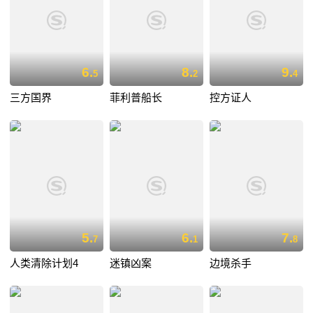
6.
8.
9.
5
2
4
三方国界
菲利普船长
控方证人
5.
6.
7.
7
1
8
人类清除计划4
迷镇凶案
边境杀手