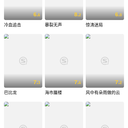
6.
8.
6.
6
2
0
冷血追击
暴裂无声
惊涛迷局
7.
7.
7.
3
6
2
巴比龙
海市蜃楼
风中有朵雨做的云