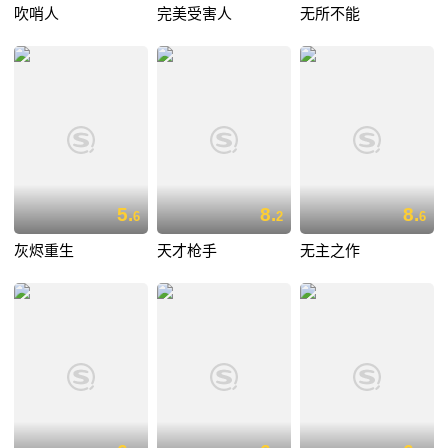
吹哨人
完美受害人
无所不能
5.
8.
8.
6
2
6
灰烬重生
天才枪手
无主之作