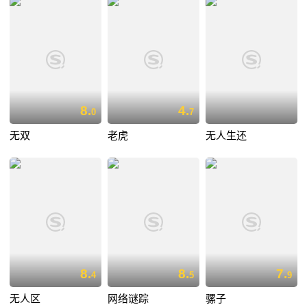
8.
4.
0
7
无双
老虎
无人生还
8.
8.
7.
4
5
9
无人区
网络谜踪
骡子