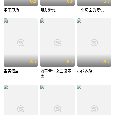
6.
6.
6.
2
8
8
犯罪现场
朋友游戏
一个母亲的复仇
8.
6.
8.
3
3
7
孟买酒店
四平青年之三傻罪
小偷家族
途