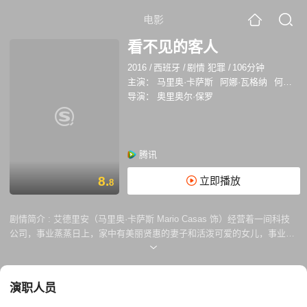
电影
看不见的客人
2016
/
西班牙
/
剧情 犯罪
/
106分钟
主演：
马里奥·卡萨斯
阿娜·瓦格纳
何塞·科罗纳多
导演：
奥里奥尔·保罗
腾讯
8.
立即播放
8
剧情简介 :
艾德里安（马里奥·卡萨斯 Mario Casas 饰）经营着一间科技
公司，事业蒸蒸日上，家中有美丽贤惠的妻子和活泼可爱的女儿，事业家
庭双丰收的他是旁人羡慕的对象。然而，野心勃勃的艾德里安并未珍惜眼
前来之不易的生活，一直以来，他和一位名叫劳拉（芭芭拉·蓝妮 Bárbara
Lennie 饰）的女摄影师保持着肉体关系。 某日幽会过后，两人驱车离开
演职人员
别墅，却在路上发生了车祸，为了掩盖事件的真相，两人决定将在车祸中
死去的青年丹尼尔联同他的车一起沉入湖底。之后，劳拉遇见了一位善良