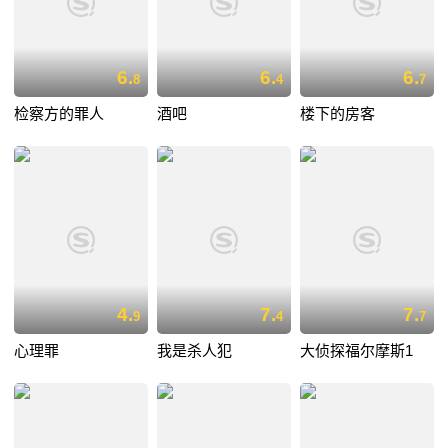
6.
6.
6.
8
4
7
检察方的罪人
酒吧
楼下的房客
4.
7.
7.
9
4
7
心理罪
我是杀人犯
大侦探福尔摩斯1