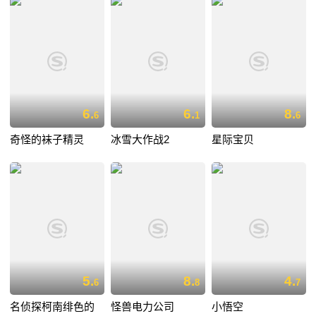
6.
6.
8.
6
1
6
奇怪的袜子精灵
冰雪大作战2
星际宝贝
5.
8.
4.
6
8
7
名侦探柯南绯色的
怪兽电力公司
小悟空