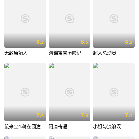
6.
8.
8.
2
5
2
无敌原始人
海绵宝宝历险记
超人总动员
7.
7.
7.
3
0
1
鼠来宝4:萌在囧途
阿唐奇遇
小姐与流浪汉