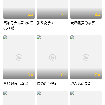
5.
7.
8.
3
4
3
赛尔号大电影7疯狂
驯龙高手3
大坏狐狸的故事
机器城
6.
6.
7.
6
9
8
蜜熊的音乐奇旅
愤怒的小鸟2
超人总动员2