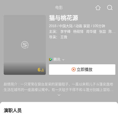
电影
猫与桃花源
2018
/
中国大陆
/
动画 家庭
/
105分钟
主演：
李宇峰
杨砚铎
周华健
张喆
陈霖生
导演：
王微
腾讯
6.
立即播放
1
剧情简介 :
一只常常在窗台发呆的家猫毯子，一直以来和儿子斗篷安逸地
生活在城市的一座高楼公寓中。有一天毯子不得不和斗篷分别踏上冒险旅
程，去寻找传说中的猫的桃花源。与此同时，毯子必须面对心中一段不愿
提起的往事，或许这也是毯子害怕外面的世界，不愿意离开家的重要原
因......
演职人员