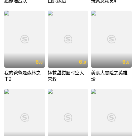
超能陆战队
白蛇缘起
玩具总动员4
6.
6.
6.
0
0
8
我的爸爸是森林之
拯救甜甜圈时空大
美食大冒险之英雄
王2
营救
烩