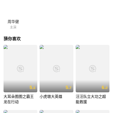
周华健
主演
猜你喜欢
5.
5.
6.
6
7
0
大耳朵图图之霸王
小虎墩大英雄
汪汪队立大功之超
龙在行动
能救援