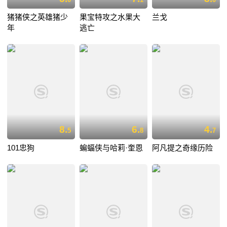
猪猪侠之英雄猪少
果宝特攻之水果大
兰戈
年
逃亡
8.
6.
4.
5
8
7
101忠狗
蝙蝠侠与哈莉·奎恩
阿凡提之奇缘历险