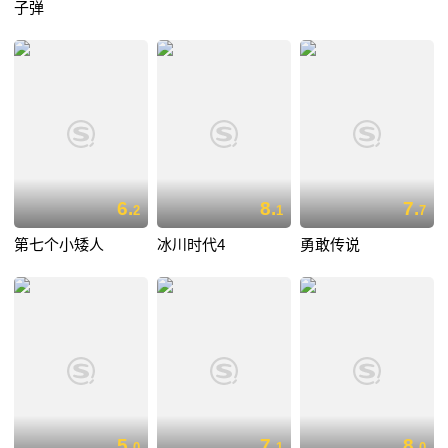
子弹
6.
8.
7.
2
1
7
第七个小矮人
冰川时代4
勇敢传说
5.
7.
8.
0
1
0