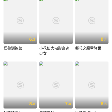
6.
8.
3
4
怪兽训练营
小花仙大电影奇迹
哪吒之魔童降世
少女
8.
7.
8.
8
8
5