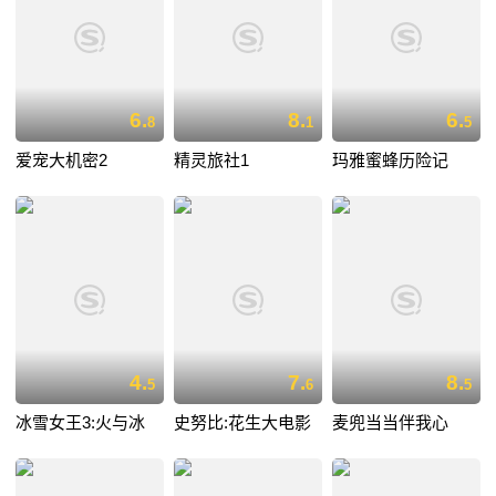
6.
8.
6.
8
1
5
爱宠大机密2
精灵旅社1
玛雅蜜蜂历险记
4.
7.
8.
5
6
5
冰雪女王3:火与冰
史努比:花生大电影
麦兜当当伴我心