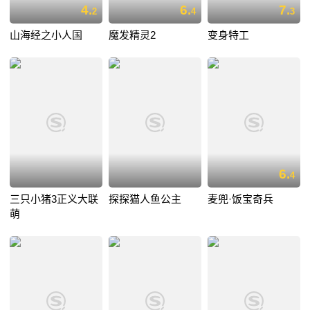
4.
6.
7.
2
4
3
山海经之小人国
魔发精灵2
变身特工
6.
4
三只小猪3正义大联
探探猫人鱼公主
麦兜·饭宝奇兵
萌