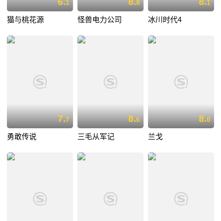
6.
8.
8.
1
8
1
猫与桃花源
怪兽电力公司
冰川时代4
7.
8.
8.
7
6
0
勇敢传说
三毛从军记
兰戈