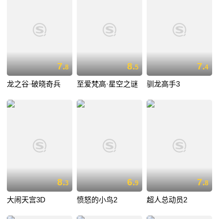
7.
8.
7.
8
5
4
龙之谷·破晓奇兵
至爱梵高·星空之谜
驯龙高手3
8.
6.
7.
3
9
8
大闹天宫3D
愤怒的小鸟2
超人总动员2