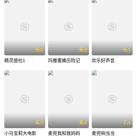
8.
6.
8.
1
5
1
精灵旅社1
玛雅蜜蜂历险记
欢乐好声音
6.
8.
7.
7
6
6
小马宝莉大电影
麦兜我和我妈妈
麦兜响当当