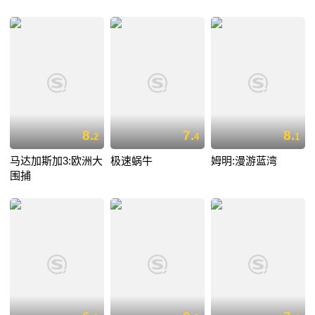
8.
7.
8.
2
4
1
马达加斯加3:欧洲大
极速蜗牛
姆明:漫游蓝湾
围捕