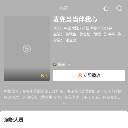
电影
麦兜当当伴我心
2012
/
中国大陆
/
动画 喜剧
/
80分钟
主演：
黄秋生
吴君如
胡歌
郑中基
许飞
导演：
谢立文
腾讯
8.
立即播放
5
剧情简介 :
麦兜电影版的第五部作品，春田花花幼稚园出现了史无前例的
经济困难。即使校长（黄秋生 配音）和陈老师（许飞 配音）以及麦太
（吴君如 配音）等家长使出浑身解数也没法解决。于是学校召开了一次校
友筹款晚会，但是长大成人的校友们都没什么出息，欣慰的是校长无意之
中发现了麦兜等小朋友的音乐天赋。经过挫折，校长终于找到了胶牌经理
演职人员
人（郑中基 配音）为小朋友合唱团打理事宜，演出大获成功通告不断。可
惜最后关头经理人失踪，合唱团并没有为学校带来大收益。可校长在最后