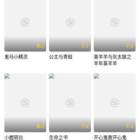
8.
7.
7.
1
7
6
鬼马小精灵
公主与青蛙
喜羊羊与灰太狼之
羊年喜羊羊
8.
7.
7.
6
8
3
小鹿斑比
生命之书
开心鬼救开心鬼