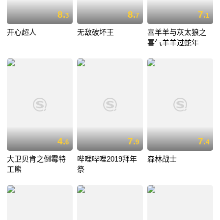
8.
8.
7.
3
7
1
开心超人
无敌破坏王
喜羊羊与灰太狼之
喜气羊羊过蛇年
4.
7.
7.
6
9
4
大卫贝肯之倒霉特
哔哩哔哩2019拜年
森林战士
工熊
祭