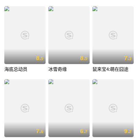
8.
8.
7.
5
5
3
海底总动员
冰雪奇缘
鼠来宝4:萌在囧途
7.
6.
9.
6
7
2