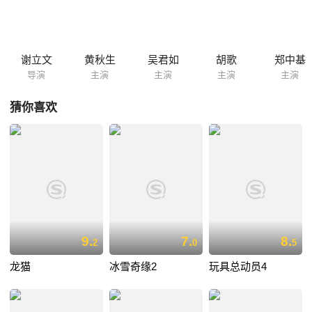
一场演出中发现了惊喜，春田花花幼稚园也还有成功的校友存在，众校友
再一次感到了人生的真谛。
谢立文
黄秋生
吴君如
胡歌
郑中基
导演
主演
主演
主演
主演
猜你喜欢
9.
7.
8.
2
0
5
龙猫
冰雪奇缘2
玩具总动员4