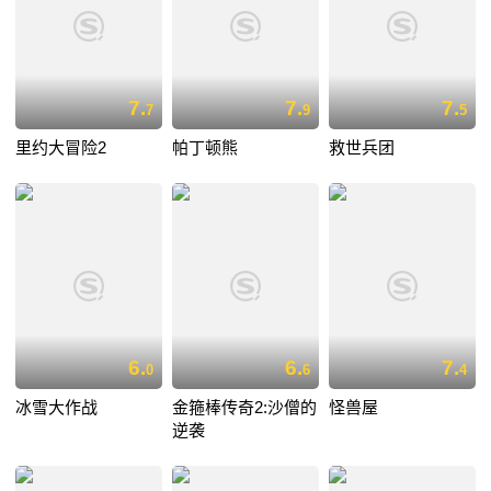
7.
7.
7.
7
9
5
里约大冒险2
帕丁顿熊
救世兵团
6.
6.
7.
0
6
4
冰雪大作战
金箍棒传奇2:沙僧的
怪兽屋
逆袭