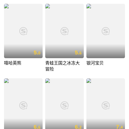
5.
5.
0
6
嘻哈英熊
青蛙王国之冰冻大
银河宝贝
冒险
6.
6.
7.
6
2
4