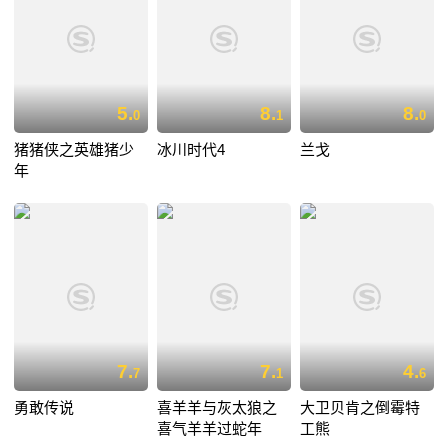
5.
8.
8.
0
1
0
猪猪侠之英雄猪少
冰川时代4
兰戈
年
7.
7.
4.
7
1
6
勇敢传说
喜羊羊与灰太狼之
大卫贝肯之倒霉特
喜气羊羊过蛇年
工熊