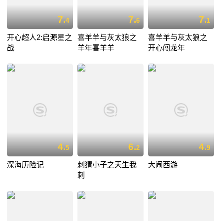
7.
7.
7.
4
6
1
开心超人2:启源星之
喜羊羊与灰太狼之
喜羊羊与灰太狼之
战
羊年喜羊羊
开心闯龙年
4.
6.
4.
5
2
9
深海历险记
刺猬小子之天生我
大闹西游
刺