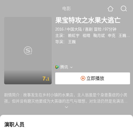
电影
果宝特攻之水果大逃亡
2016
/
中国大陆
/
喜剧 冒险
/
97分钟
主演：
赖虹宇
祖晴
鞠月斌
申克
王巍
陆
导演：
王巍
腾讯
7.
立即播放
1
剧情简介 :
故事发生在乡村小镇的水果店，主人翁虽是个身患重症的小男
孩，但并没有磨灭他要成为大英雄的志气与理想，对生活仍然是充满活力
与热情。果宝特攻的橙留香偶然地闯入小男 孩家里经营的水果超市，誓要
带领水果村民逃离老鼠军团的控制，回到故乡天堂果园……
演职人员