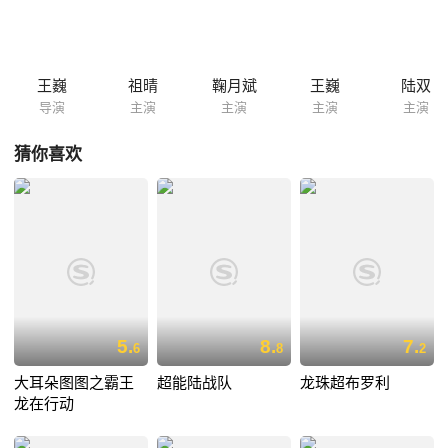
王巍
祖晴
鞠月斌
王巍
陆双
导演
主演
主演
主演
主演
猜你喜欢
5.
8.
7.
6
8
2
大耳朵图图之霸王
超能陆战队
龙珠超布罗利
龙在行动