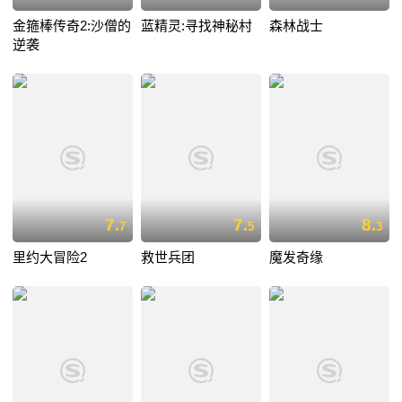
金箍棒传奇2:沙僧的
蓝精灵:寻找神秘村
森林战士
逆袭
7.
7.
8.
7
5
3
里约大冒险2
救世兵团
魔发奇缘