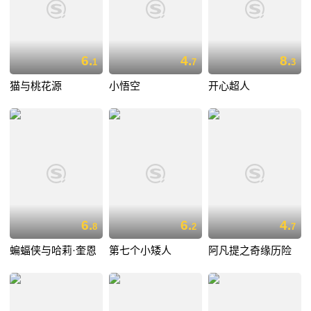
6.
4.
8.
1
7
3
猫与桃花源
小悟空
开心超人
6.
6.
4.
8
2
7
蝙蝠侠与哈莉·奎恩
第七个小矮人
阿凡提之奇缘历险