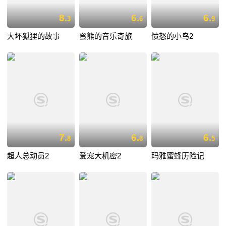
8.
6.
6.
3
6
9
大坏狐狸的故事
蜜熊的音乐奇旅
愤怒的小鸟2
7.
6.
6.
8
8
5
超人总动员2
爱宠大机密2
玛雅蜜蜂历险记