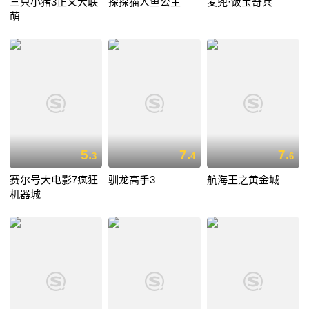
三只小猪3正义大联
探探猫人鱼公主
麦兜·饭宝奇兵
萌
5.
7.
7.
3
4
6
赛尔号大电影7疯狂
驯龙高手3
航海王之黄金城
机器城