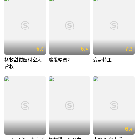
6.
6.
7.
0
4
3
拯救甜甜圈时空大
魔发精灵2
变身特工
营救
6.
4