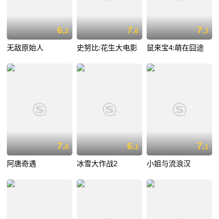
6.
7.
7.
2
6
3
无敌原始人
史努比:花生大电影
鼠来宝4:萌在囧途
7.
6.
7.
0
1
1
阿唐奇遇
冰雪大作战2
小姐与流浪汉