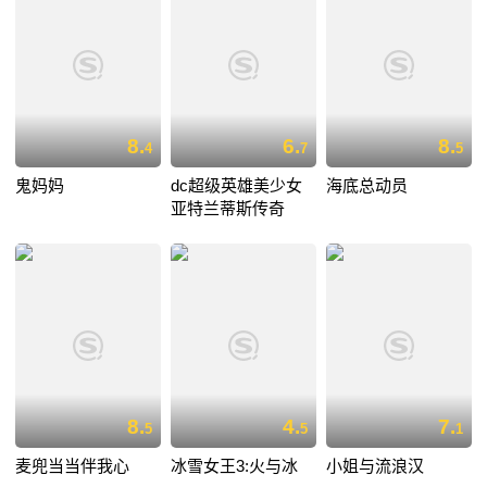
8.
6.
8.
4
7
5
鬼妈妈
dc超级英雄美少女
海底总动员
亚特兰蒂斯传奇
8.
4.
7.
5
5
1
麦兜当当伴我心
冰雪女王3:火与冰
小姐与流浪汉