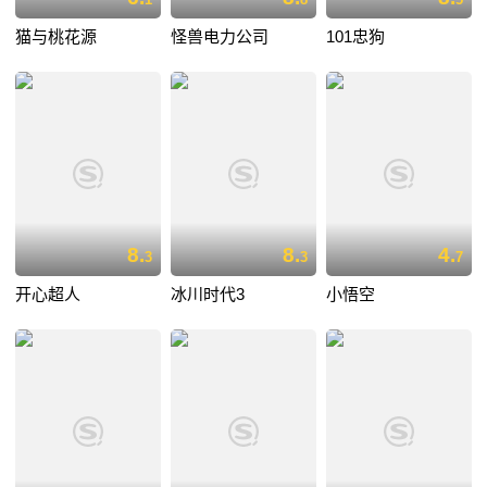
猫与桃花源
怪兽电力公司
101忠狗
8.
8.
4.
3
3
7
开心超人
冰川时代3
小悟空