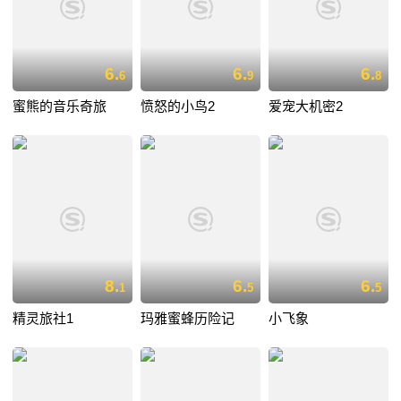
6.
6.
6.
6
9
8
蜜熊的音乐奇旅
愤怒的小鸟2
爱宠大机密2
8.
6.
6.
1
5
5
精灵旅社1
玛雅蜜蜂历险记
小飞象