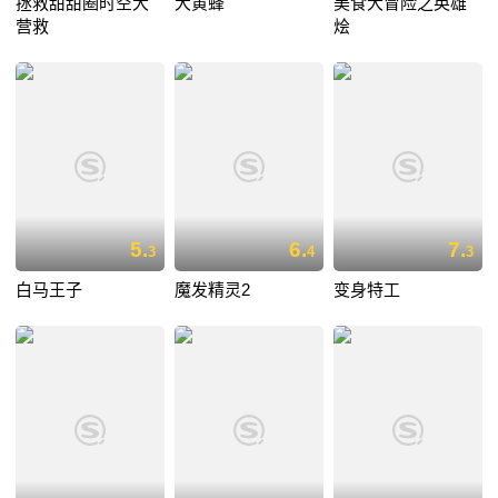
拯救甜甜圈时空大
大黄蜂
美食大冒险之英雄
营救
烩
5.
6.
7.
3
4
3
白马王子
魔发精灵2
变身特工