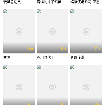
玩具总动员
奇怪的袜子精灵
蝙蝠侠与哈莉·奎恩
8.
8.
7.
0
1
7
兰戈
冰川时代4
勇敢传说
6.
8.
8.
1
8
5