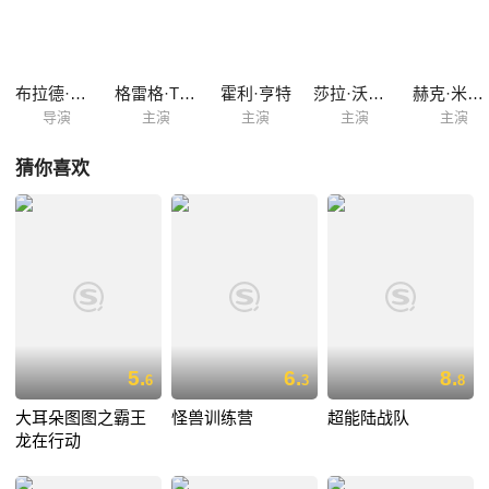
舞台，自然摩拳擦掌，但没想到却被浇了一盆冷水，因为狄弗兄妹的超级
英雄重启计划看中的人选是老婆巴荷莉。经过一番挣扎和讨论，夫妻两人
决定互换角色——大力神做家庭主夫带小孩，弹力女超人外出拯救世界，
并对抗阴险的“屏霸。
布拉德·伯德
格雷格·T·尼尔森
霍利·亨特
莎拉·沃威尔
赫克·米尔纳
导演
主演
主演
主演
主演
猜你喜欢
5.
6.
8.
6
3
8
大耳朵图图之霸王
怪兽训练营
超能陆战队
龙在行动