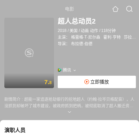
电影
超人总动员2
2018
/
美国
/
动画 动作
/
118分钟
主演：
格雷格·T·尼尔森
霍利·亨特
莎拉·沃威尔
导演：
布拉德·伯德
腾讯
7.
立即播放
8
剧情简介 :
超能一家追逐抢劫银行的挖地超人（约翰·拉岑贝格配音），人
没抓到却破坏了城市建设，被政府抓到把柄，被彻底取消了超人搬迁资
助。正当大力神巴鲍伯（格雷格·T·尼尔森配音）和弹力女超人巴荷莉（霍
利·亨特配音）烦恼该怎么办之时，酷冰侠鲁休斯（塞缪尔·杰克逊配音）
带来好消息：电信集团大亨温斯顿·狄弗（鲍勃·奥登科克配音），想要与
演职人员
他们合作，通过妹妹艾芙琳·狄弗（凯瑟琳·基纳配音）研发的高科技传媒
技术，帮助超人们重整公众形象后再次合法。 巴鲍伯一听有机会重返英雄