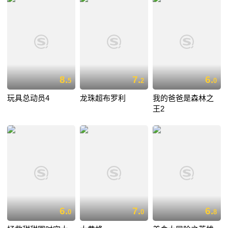
8.
7.
6.
5
2
0
玩具总动员4
龙珠超布罗利
我的爸爸是森林之
王2
6.
7.
6.
0
0
8