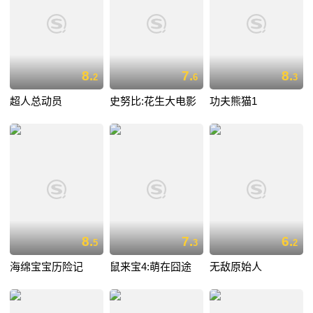
8.
7.
8.
2
6
3
超人总动员
史努比:花生大电影
功夫熊猫1
8.
7.
6.
5
3
2
海绵宝宝历险记
鼠来宝4:萌在囧途
无敌原始人