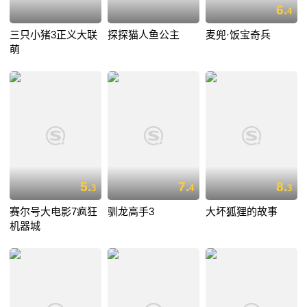
6.
4
三只小猪3正义大联
探探猫人鱼公主
麦兜·饭宝奇兵
萌
5.
7.
8.
3
4
3
赛尔号大电影7疯狂
驯龙高手3
大坏狐狸的故事
机器城