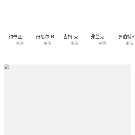
基
约书亚·米克尔
丹尼尔·R·希尔
吉姆·克洛克
弗兰克·霍伊·泰勒
主演
主演
主演
主演
主演