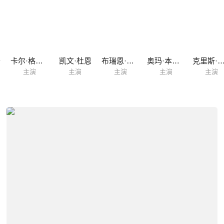
奇
卡尔·格洛斯曼
凯文·杜恩
布瑞恩·李·富兰克林
奥玛·本森·米勒
克里斯·马尔
主演
主演
主演
主演
主演