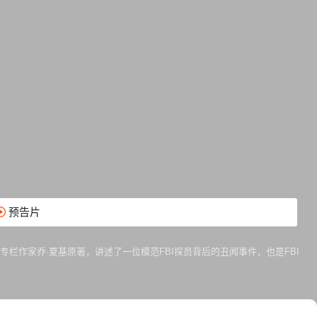
预告片
时报》专栏作家乔·夏基原著，讲述了一位模范FBI探员背后的丑闻事件，也是FBI