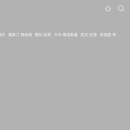
维尔
奥斯汀·赫伯特
索拉·伯奇
卡尔·格洛斯曼
凯文·杜恩
布瑞恩·李·富兰克林