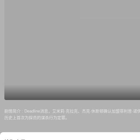
剧情简介 :
Deadline消息，艾米莉·克拉克、杰克·休斯顿确认加盟菲利普·
历史上首次为探员的谋杀行为定罪。