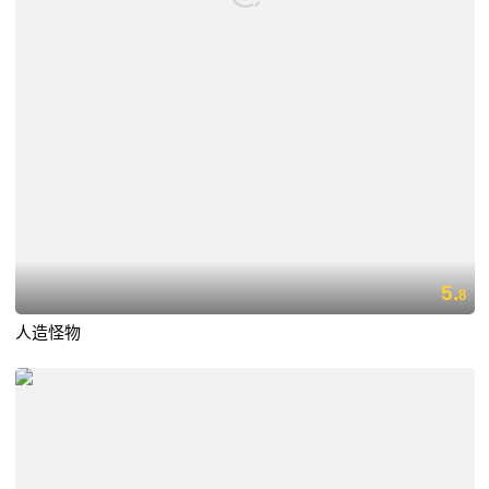
5.
8
人造怪物