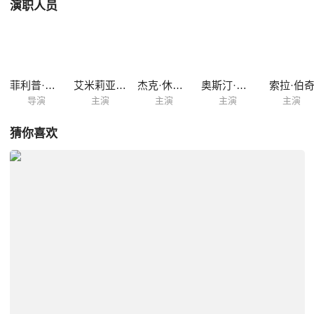
演职人员
菲利普·诺伊斯
艾米莉亚·克拉克
杰克·休斯顿
奥斯汀·赫伯特
索拉·伯
导演
主演
主演
主演
主演
猜你喜欢