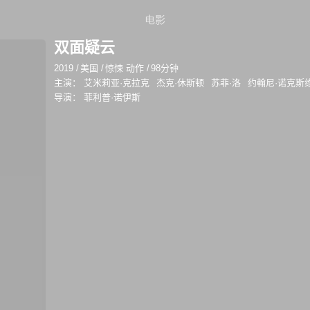
电影
双面疑云
2019
/
美国
/
惊悚 动作
/
98分钟
主演：
艾米莉亚·克拉克
杰克·休斯顿
苏菲·洛
约翰尼·诺克斯
导演：
菲利普·诺伊斯