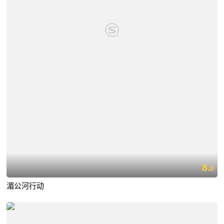
8.
0
湄公河行动