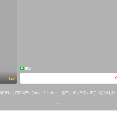
豆瓣
5.
8
诺伊斯新片《双面疑云》(Above Suspicion，暂译)。影片故事来源于《纽约