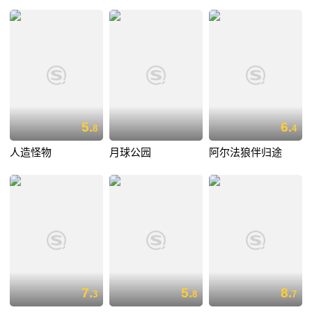
5.
6.
8
4
人造怪物
月球公园
阿尔法狼伴归途
7.
5.
8.
3
8
7