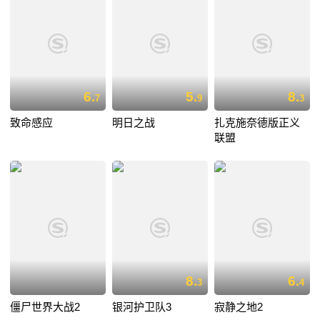
6.
5.
8.
7
9
3
致命感应
明日之战
扎克施奈德版正义
联盟
8.
6.
3
4
僵尸世界大战2
银河护卫队3
寂静之地2