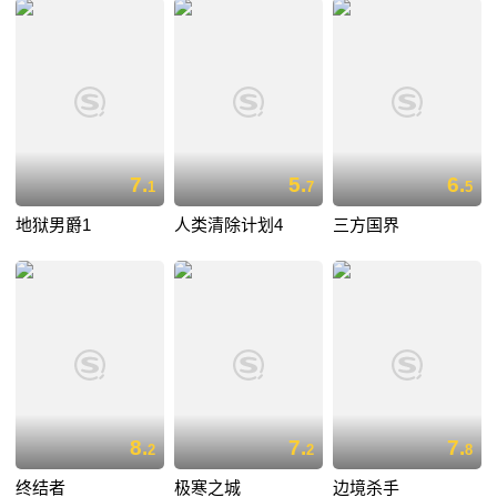
7.
5.
6.
1
7
5
地狱男爵1
人类清除计划4
三方国界
8.
7.
7.
2
2
8
终结者
极寒之城
边境杀手