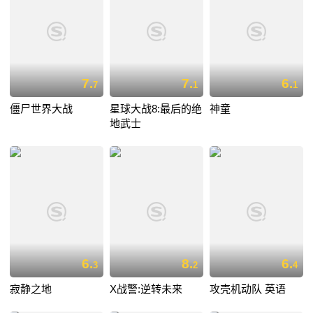
7.
7.
6.
7
1
1
僵尸世界大战
星球大战8:最后的绝
神童
地武士
6.
8.
6.
3
2
4
寂静之地
X战警:逆转未来
攻壳机动队 英语