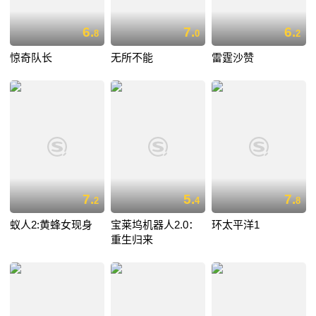
6.
7.
6.
8
0
2
惊奇队长
无所不能
雷霆沙赞
7.
5.
7.
2
4
8
蚁人2:黄蜂女现身
宝莱坞机器人2.0：
环太平洋1
重生归来