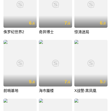
6.
7.
6.
6
6
0
侏罗纪世界2
奇异博士
惊涛迷局
5.
7.
5.
8
6
7
前哨基地
海市蜃楼
X战警:黑凤凰