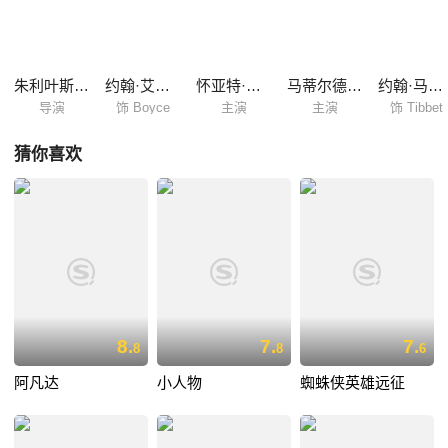
朱利叶斯·艾弗里
约翰·艾德坡
怀亚特·罗素
马蒂尔德·奥利维耶
约翰·马加罗
导演
饰 Boyce
主演
主演
饰 Tibbet
猜你喜欢
8.
7.
7.
8
8
6
阿凡达
小人物
蜘蛛侠英雄远征