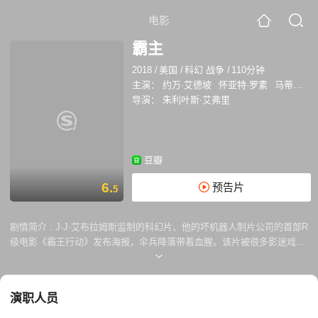
电影
霸主
2018
/
美国
/
科幻 战争
/
110分钟
主演：
约万·艾德坡
怀亚特·罗素
马蒂尔德·奥利维耶
导演：
朱利叶斯·艾弗里
豆瓣
6.
预告片
5
剧情简介 :
J·J·艾布拉姆斯监制的科幻片、他的坏机器人制片公司的首部R
级电影《霸王行动》发布海报，伞兵降落带着血腥。该片被很多影迷戏称
为“《使命召唤》的僵尸模式”，讲述二战时期的诺曼底登陆遇上生化丧
尸： 诺曼底“霸王行动”前夕，美国伞兵深入敌人后方，执行一项对入侵的
成功至关重要的任务。但当接近目标时，他们开始意识到，在这个纳粹占
演职人员
领的村庄里发生的事情比简单军事行动要复杂许多，他们将与超自然力量
斗争，而这些是纳粹实验的一部分。