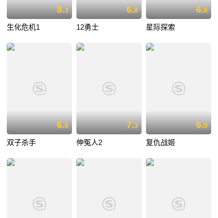
8.
6.
6.
3
8
8
生化危机1
12勇士
星际探索
6.
7.
6.
8
3
0
双子杀手
伸冤人2
复仇战姬