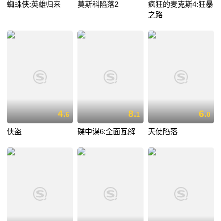
蜘蛛侠:英雄归来
莫斯科陷落2
疯狂的麦克斯4:狂暴
之路
4.
8.
6.
6
1
0
侠盗
碟中谍6:全面瓦解
天使陷落