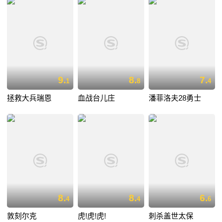
9.
8.
7.
1
8
4
拯救大兵瑞恩
血战台儿庄
潘菲洛夫28勇士
8.
8.
6.
4
4
6
敦刻尔克
虎!虎!虎!
刺杀盖世太保