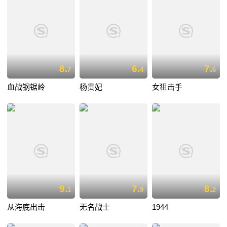
8.
6.
7.
7
4
6
血战钢锯岭
杨贵妃
女狙击手
9.
7.
8.
1
9
2
从海底出击
无名战士
1944