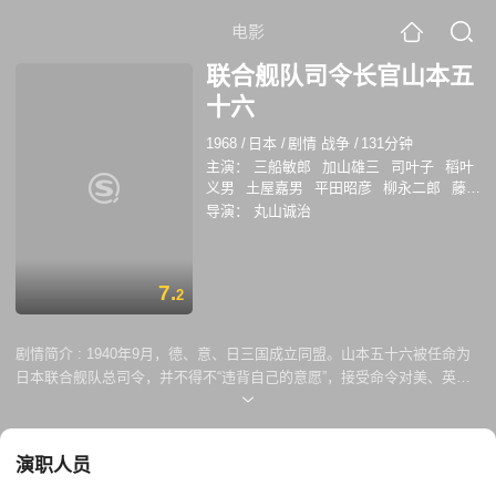
电影
联合舰队司令长官山本五
十六
1968
/
日本
/
剧情 战争
/
131分钟
主演：
三船敏郎
加山雄三
司叶子
稻叶
义男
土屋嘉男
平田昭彦
柳永二郎
藤木
悠
安部彻
山本廉
导演：
丸山诚治
7.
2
剧情简介 :
1940年9月，德、意、日三国成立同盟。山本五十六被任命为
日本联合舰队总司令，并不得不“违背自己的意愿”，接受命令对美、英、
荷等国开战。1941后12月8日零时，山本五十六亲自下达了“1280”密码命
令，并亲自率领部队偷袭美国珍珠港，从而对美军太平洋舰队造成重创，
大胜而归。随后山本五十六建议与美国讲和，但意见未被采纳。在指挥中
演职人员
途岛战役时，由于战略上的重大失误，日本海军遭受惨重损失。形势陡然
逆转，美军攻势如虹，日军兵败如山倒。瓜达康纳岛上有三万多名日本陆