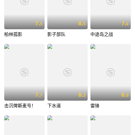
7.
8.
7.
5
5
6
柏林孤影
影子部队
中途岛之战
7.
8.
6.
7
3
9
击沉俾斯麦号！
下水道
雷锋