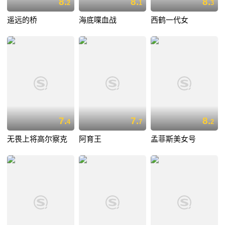
8.
8.
8.
2
1
3
遥远的桥
海底喋血战
西鹤一代女
7.
7.
8.
4
7
2
无畏上将高尔察克
阿育王
孟菲斯美女号