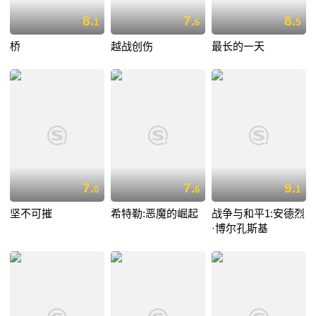
8.
7.
8.
1
6
5
桥
越战创伤
最长的一天
7.
7.
9.
0
6
1
坚不可摧
希特勒:恶魔的崛起
战争与和平1:安德烈
·博尔孔斯基