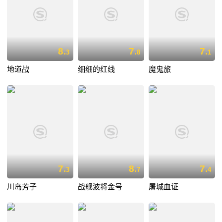
8.
7.
7.
3
8
1
地道战
细细的红线
魔鬼旅
7.
8.
7.
3
7
4
川岛芳子
战舰波将金号
屠城血证