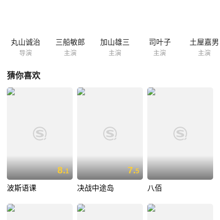
军，他们遭到了美军飞机的昼夜轰炸，陷于绝境。山本五十六派出舰队炮
击美军基地，协助尚存的陆军安全撤退。1943年4月18日，山本五十六为
了鼓动前线部队的士气，乘坐一架轰炸机到前线视察。没想到日军的密码
被美军窃取，美军派出空军机队将山本五十六的座机击落，一代军人山本
丸山诚治
三船敏郎
加山雄三
司叶子
土屋嘉男
五十六就此碎尸于太平洋上空。
导演
主演
主演
主演
主演
猜你喜欢
8.
7.
1
5
波斯语课
决战中途岛
八佰