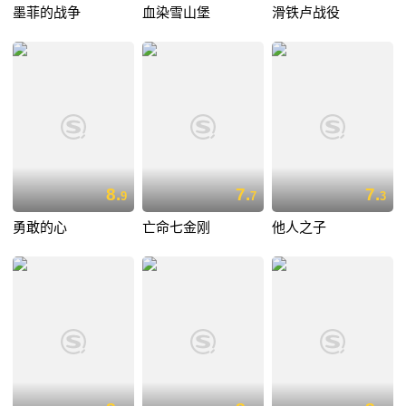
墨菲的战争
血染雪山堡
滑铁卢战役
8.
7.
7.
9
7
3
勇敢的心
亡命七金刚
他人之子