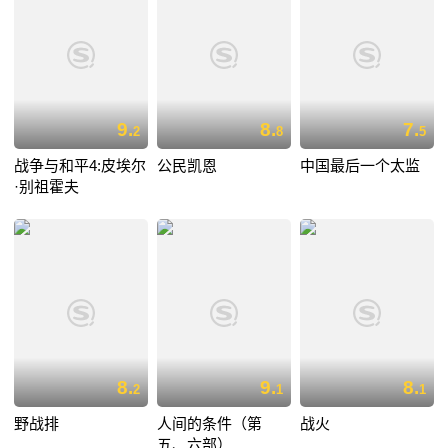
9.
8.
7.
2
8
5
战争与和平4:皮埃尔
公民凯恩
中国最后一个太监
·别祖霍夫
8.
9.
8.
2
1
1
野战排
人间的条件（第
战火
五、六部）