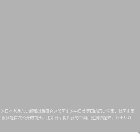
杀的日本老兵东史郎和战后研究这段历史的中日美等国的历史学家，就历史事
其中很多是首次公开的镜头。比如日军将抓获的中国百姓捆绑起来，让士兵以此
中国人身上刺、如何将人头割下提在手中狂笑等血腥场面时，一些中学生吓得
年至194...