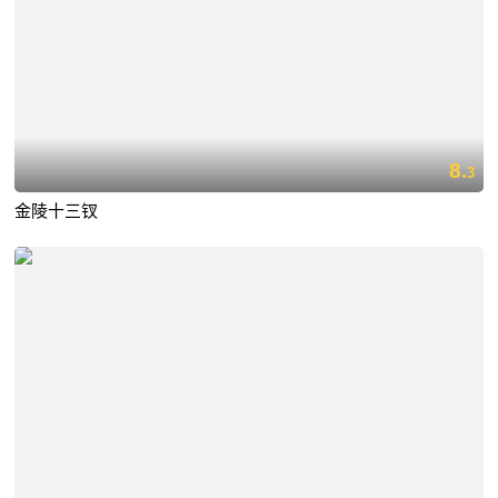
8.
3
金陵十三钗