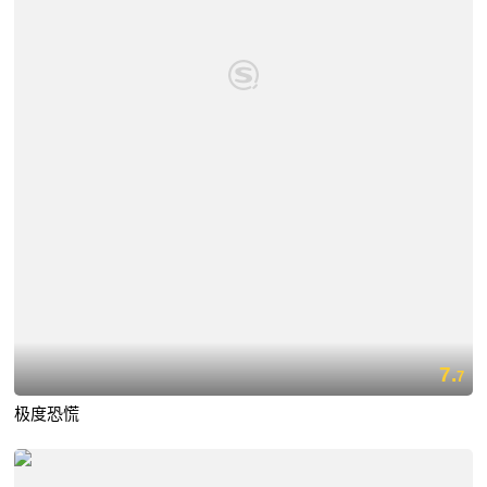
7.
7
极度恐慌