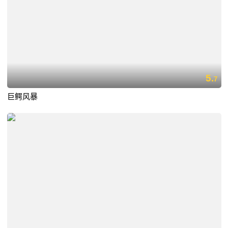
5.
7
巨鳄风暴