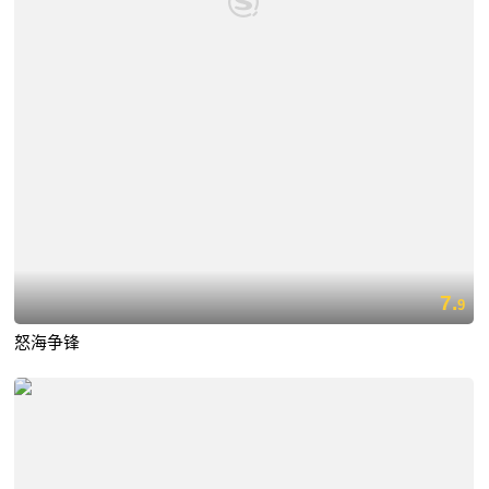
7.
9
怒海争锋