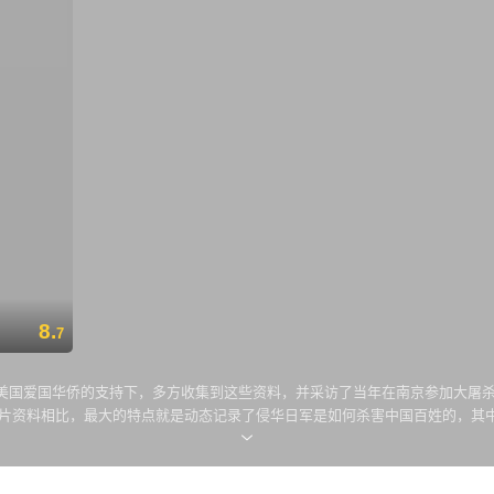
8.
7
在美国爱国华侨的支持下，多方收集到这些资料，并采访了当年在南京参加大屠
的图片资料相比，最大的特点就是动态记录了侵华日军是如何杀害中国百姓的，
烧死；被大屠杀场面刺激得精神失常的日军等等。当画面上出现日军一刀刀往
片中的一部分镜头是由当年留在南京的美国传教士约翰·马吉拍摄的。他于1912