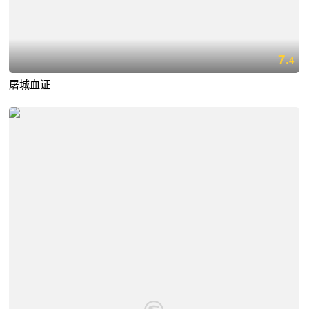
7.
4
屠城血证