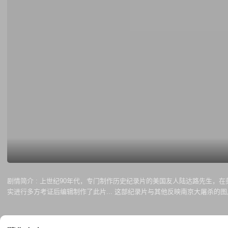
剧情简介 :
上世纪90年代，专门制作历史纪录片的美国友人陆达路先生，
实进行多方考证后编辑制作了此片... 这部纪录片与其他反映南京大屠杀
为靶子做刺刀练习；成百上千的中国平民被日军扔到淋满汽油的柴堆上活活
不由自主地身子往后闪。据说这部片子在美国播放时，曾有观众吓晕。 这部纪录