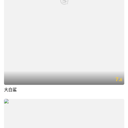
7.
8
大白鲨