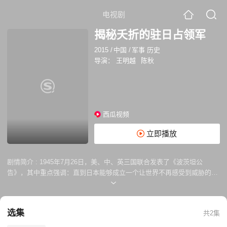
电视剧
揭秘夭折的驻日占领军
2015
/
中国
/
军事 历史
导演：
王明越
陈秋
西瓜视频
立即播放
剧情简介 :
1945年7月26日，美、中、英三国联合发表了《波茨坦公
告》，其中重点强调：直到日本能够成立一个让世界不再感受到威胁的政
府之前，盟国将有权派军占领日本。然而此时以蒋介石为首的国民政府不
仅要面对抗战后对沦陷区的接收，又同时密谋着发动内战，因此到底由哪
支部队赴日？经费又从哪里来？
选集
共2集