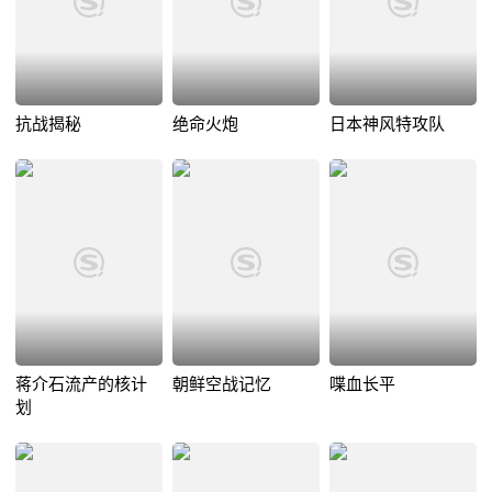
抗战揭秘
绝命火炮
日本神风特攻队
蒋介石流产的核计
朝鲜空战记忆
喋血长平
划