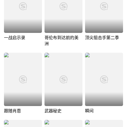
一战启示录
哥伦布到达前的美
顶尖狙击手第二季
洲
跟随肖恩
武器秘史
瞬间