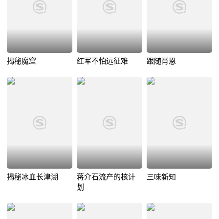
揭秘魔窟
红军不怕远征难
跟随肖恩
揭秘冰血长津湖
蒋介石流产的核计
三味新知
划