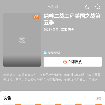
电视剧
纳粹二战工程美国之战第
VIP
五季
2018
/
美国
/
军事 历史
哔哩哔哩
立即播放
剧情简介 :
本系列要介绍二次世界大战期间，美国对抗纳粹和日本的最重
要战役。节目内容审视交战双方的军事思维、创新战术和最先进的技术。
专家走访太平洋岛屿的海岸和北欧战场，研究军事硬体、超级防御工事和
被人淡忘的战争遗迹。
选集
共6集