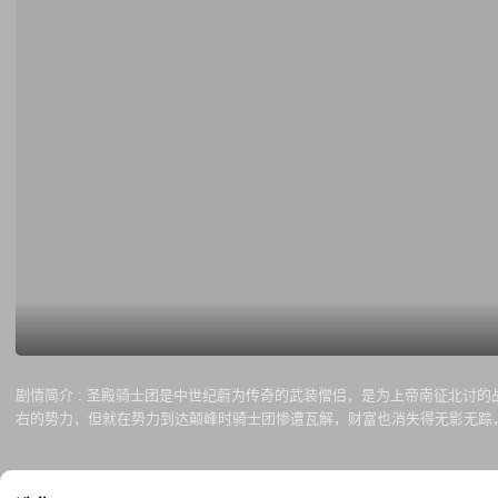
剧情简介 :
圣殿骑士团是中世纪蔚为传奇的武装僧侣，是为上帝南征北讨的
右的势力，但就在势力到达颠峰时骑士团惨遭瓦解，财富也消失得无影无踪
他们曾被称为‘全世界最秘b密的组织’。圣殿骑士团在中世纪时，是全欧最
及行善。但圣殿骑士团和法国国王起了冲突，此后背上叛国贼、信仰撒旦等
教组织的历史，及为何这个早已不再活动.