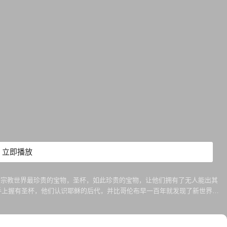
立即播放
督宗教世界最珍贵的宝物，圣杯，如此珍贵的宝物，让他们拥有了无人能出其
手上握有圣杯，他们认识耶稣的后代，并比哥伦布早一百年就发现了新世界！
建立了现代银行系统的前身，他们一方面资助教皇、国王及皇帝，一方面传教
与其它至今仍极有势力的秘密会社。本节目将带各位探索一个几乎被遗忘的宗