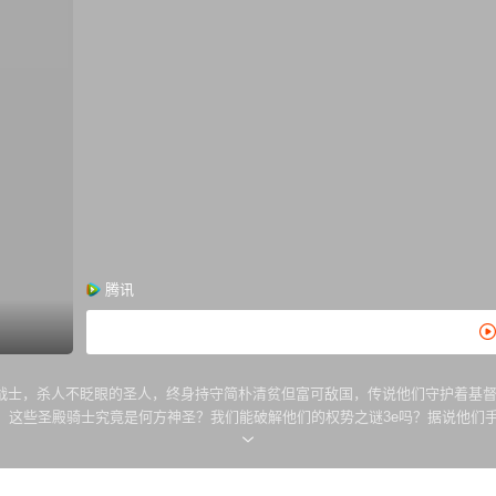
腾讯
战士，杀人不眨眼的圣人，终身持守简朴清贫但富可敌国，传说他们守护着基
，这些圣殿骑士究竟是何方神圣？我们能破解他们的权势之谜3e吗？据说他们
有势力的宗教团体。有人认为圣殿骑士团在他们位于耶路撒冷及巴黎的3总部，
恶名。持阴谋论者的人，相信圣殿骑士团的活动化明为暗之后，建位了共济会