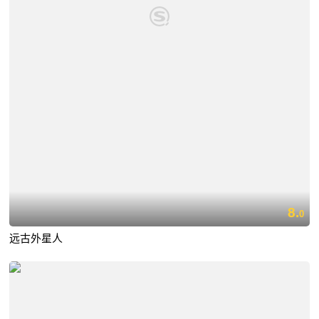
8.
0
远古外星人