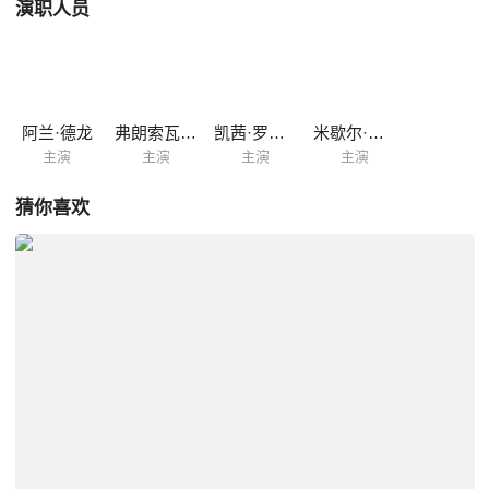
演职人员
阿兰·德龙
弗朗索瓦·佩里埃
凯茜·罗齐尔
米歇尔·博斯荣德
主演
主演
主演
主演
猜你喜欢