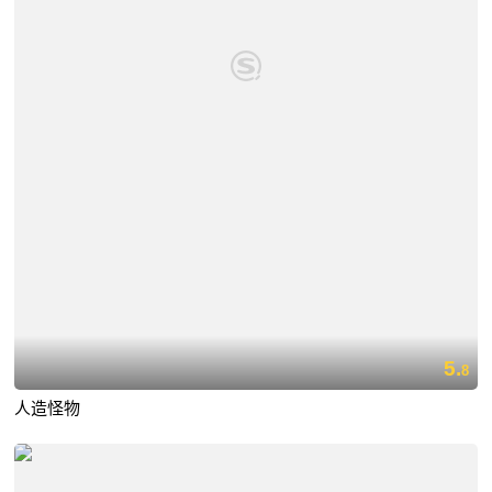
5.
8
人造怪物