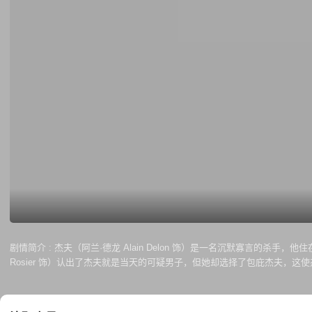
剧情简介 :
杰夫（阿兰·德龙 Alain Delon 饰）是一名沉默寡言的
Rosier 饰）认出了杰夫就是当天的可疑男子，但她却选择了包庇杰夫
初袒护他的马蕾莉，居然是雇主的情人。心情复杂的杰夫举着手枪来到俱乐