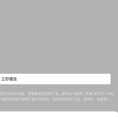
立即播放
尽管行动天衣无缝，但警察还是扣押了他。钢琴女马蕾莉（凯茜·罗齐尔 Cathy
过一劫的杰夫暗中查明了雇主的身份，找到并且杀死了他，但同时，他发现，当
的手枪中并没有子弹，他这一行为的意义也成为了一个永远的秘密。