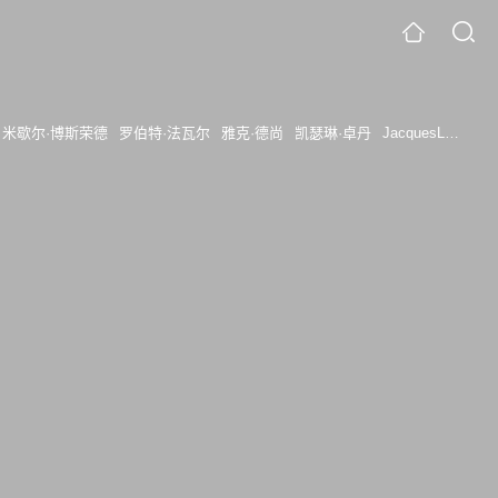
米歇尔·博斯荣德
罗伯特·法瓦尔
雅克·德尚
凯瑟琳·卓丹
JacquesLeroy
Je