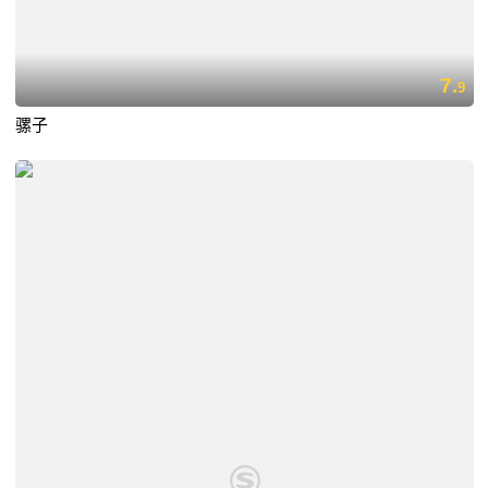
7.
9
骡子