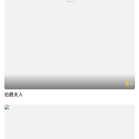
6.
9
伯爵夫人