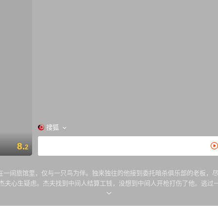
搜狐
8.
2
杀手，他住在一间旅馆里，仅与一只鸟为伴。独来独往的他接到委托暗杀俱乐部的老板，
，这使杰夫心生疑虑。杰夫找到中间人结算工钱，没想到中间人开枪打伤了他。逃
部质问马蕾莉，却被早已埋伏在此的警察乱枪打死，事后，警察们发现，杰夫