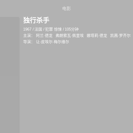
电影
独行杀手
1967
/
法国
/
犯罪 惊悚
/
105分钟
主演：
阿兰·德龙
弗朗索瓦·佩里埃
娜塔莉·德龙
凯茜·罗齐尔
导演：
让-皮埃尔·梅尔维尔