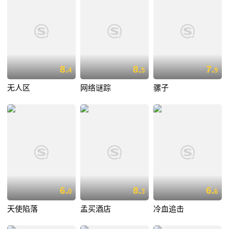
8.
8.
7.
4
5
9
无人区
网络谜踪
骡子
6.
8.
6.
0
3
6
天使陷落
孟买酒店
冷血追击