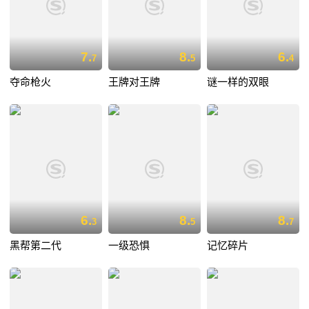
7.
8.
6.
7
5
4
夺命枪火
王牌对王牌
谜一样的双眼
6.
8.
8.
3
5
7
黑帮第二代
一级恐惧
记忆碎片