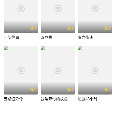
8.
8.
8.
7
3
2
西部往事
汉尼拔
喋血街头
6.
6.
6.
9
7
6
五路追杀令
我唾弃你的坟墓
超脑48小时