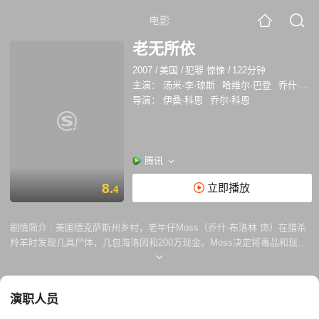
电影
老无所依
2007
/
美国
/
犯罪 惊悚
/
122分钟
主演：
汤米·李·琼斯
哈维尔·巴登
乔什·布洛林
导演：
伊桑·科恩
乔尔·科恩
腾讯
8.
立即播放
4
剧情简介 :
美国德克萨斯州乡村，老牛仔Moss（乔什·布洛林 饰）在猎杀
羚羊时发现几具尸体，几包海洛因和200万现金。Moss决定将毒品和现金
占为己有，想以此改变自己的生活，谁知却遭到冷血杀手Chigurh（哈维
尔·巴登 饰）的跟踪和追杀，陷入了逃亡的险境。 同时，当地治安官
Bell（汤米·李·琼斯 饰）也在对一连串的杀人事件进行调查，并努力保护
演职人员
Moss的安全。但是，让Bell感到无力绝望的是，他使尽浑身解数也无法追
踪到冷血杀手，Moss的生命安全也受到严重的威胁，Bell一边缅怀父辈们