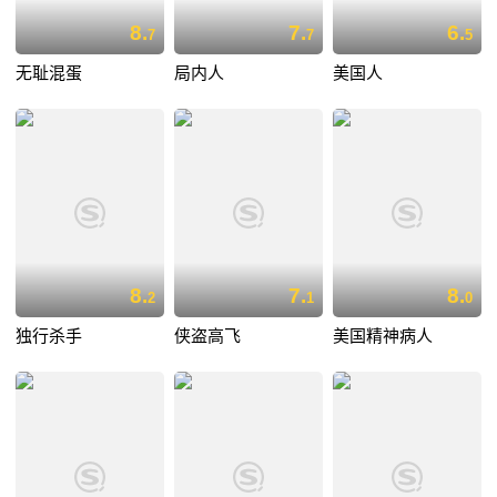
8.
7.
6.
7
7
5
无耻混蛋
局内人
美国人
8.
7.
8.
2
1
0
独行杀手
侠盗高飞
美国精神病人