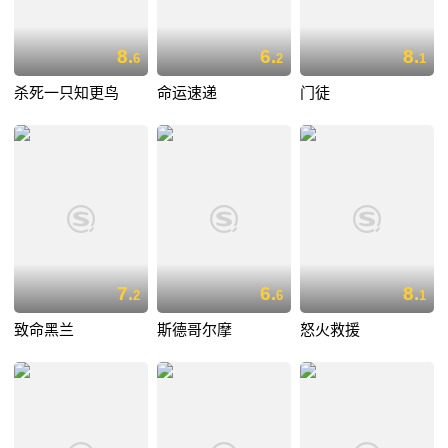
8.
6.
8.
6
2
1
杀死一只知更鸟
命运速递
门徒
7.
6.
8.
2
6
1
致命黑兰
斯德哥尔摩
怒火救援