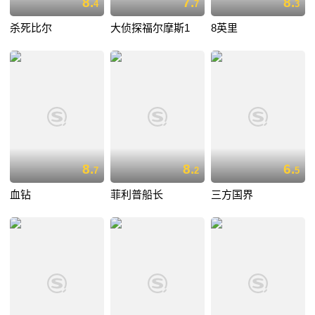
8.
7.
8.
4
7
3
杀死比尔
大侦探福尔摩斯1
8英里
8.
8.
6.
7
2
5
血钻
菲利普船长
三方国界