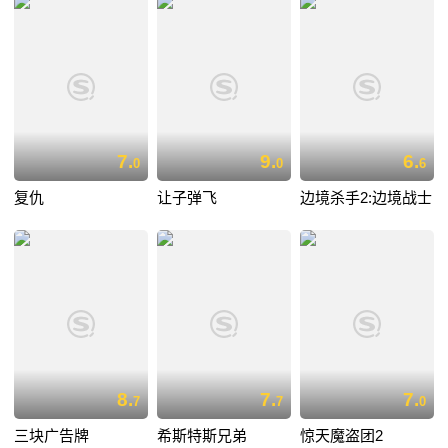
7.
9.
6.
0
0
6
复仇
让子弹飞
边境杀手2:边境战士
8.
7.
7.
7
7
0
三块广告牌
希斯特斯兄弟
惊天魔盗团2