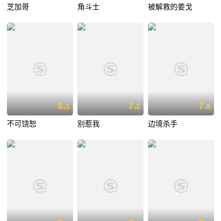
芝加哥
角斗士
被解救的姜戈
8.
7.
7.
5
2
8
不可饶恕
别惹我
边境杀手