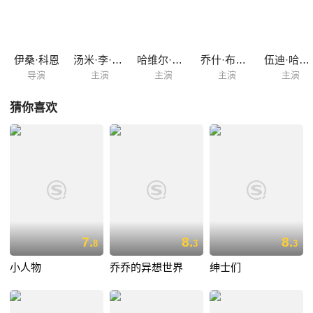
的光荣岁月，一边深感现实中老无所依的悲哀。
伊桑·科恩
汤米·李·琼斯
哈维尔·巴登
乔什·布洛林
伍迪·哈里森
导演
主演
主演
主演
主演
猜你喜欢
7.
8.
8.
8
3
3
小人物
乔乔的异想世界
绅士们