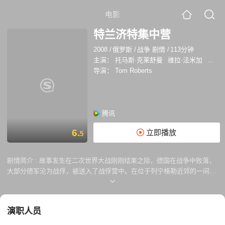
电影
特兰济特集中营
2008
/
俄罗斯
/
战争 剧情
/
113分钟
主演：
托马斯·克莱舒曼
维拉·法米加
丹尼尔
导演：
Tom Roberts
腾讯
6.
立即播放
5
剧情简介 :
故事发生在二次世界大战刚刚结束之际，德国在战争中败落，
大部分德军沦为战俘，被送入了战俘营中。在位于列宁格勒近郊的一间战
俘营中，新来了一批德国战俘，负责看守他们的是一群英姿飒爽的俄国女
人，她们的直系上司是巴普洛夫将军（约翰·马尔科维奇 John Malkovich
饰）。 娜塔莉亚（维拉·法梅加 Vera Farmiga 饰）是一名军医，她的丈夫
演职人员
因为在战争中受惊过度而精神失常，为了保护丈夫，娜塔莉亚不得不答应
巴普洛夫将军的要求，来到战俘营，试图找出隐藏在俘虏之中的党卫军战