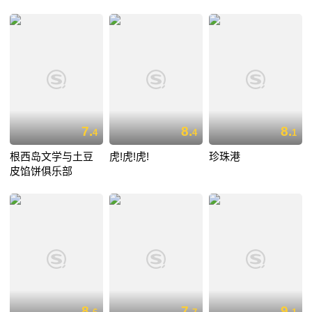
7.
8.
8.
4
4
1
根西岛文学与土豆
虎!虎!虎!
珍珠港
皮馅饼俱乐部
8.
7.
9.