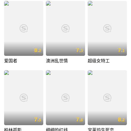
8.
7.
7.
2
3
1
爱国者
澳洲乱世情
超级女特工
7.
7.
8.
5
8
2
柏林孤影
细细的红线
宝莱坞生死恋