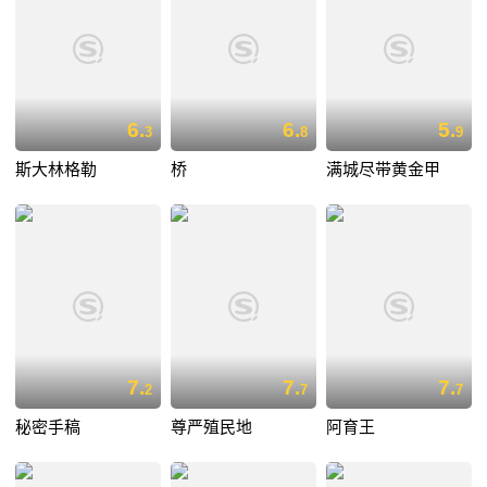
6.
6.
5.
3
8
9
斯大林格勒
桥
满城尽带黄金甲
7.
7.
7.
2
7
7
秘密手稿
尊严殖民地
阿育王