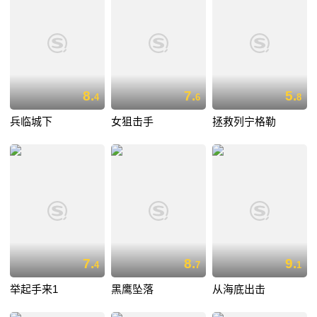
8.
7.
5.
4
6
8
兵临城下
女狙击手
拯救列宁格勒
7.
8.
9.
4
7
1
举起手来1
黑鹰坠落
从海底出击