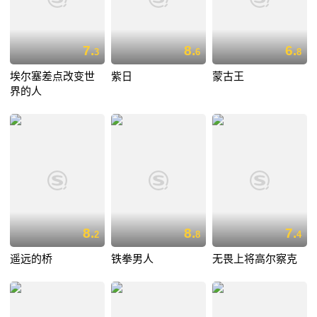
7.
8.
6.
3
6
8
埃尔塞差点改变世
紫日
蒙古王
界的人
8.
8.
7.
2
8
4
遥远的桥
铁拳男人
无畏上将高尔察克