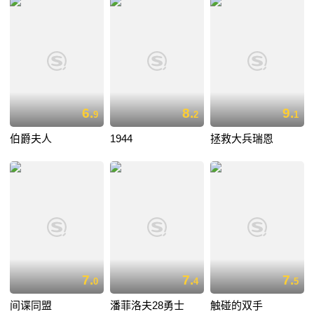
6.
8.
9.
9
2
1
伯爵夫人
1944
拯救大兵瑞恩
7.
7.
7.
0
4
5
间谍同盟
潘菲洛夫28勇士
触碰的双手