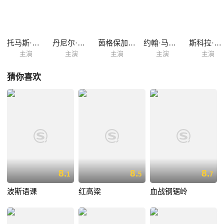
犯。在这所阴森恐怖的战俘营中，无论是守卫还是囚犯，其身心都收到了
战争所带来的深深的创伤，随着时间的推移，两方人马的立场和关系开始
渐渐变得微妙起来。
托马斯·克莱舒曼
丹尼尔·布鲁赫
茵格保加·达坤耐特
约翰·马尔科维奇
斯科拉·鲁特
主演
主演
主演
主演
主演
猜你喜欢
8.
8.
8.
1
5
7
波斯语课
红高粱
血战钢锯岭