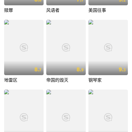
6
7
1
赎罪
风语者
美国往事
8.
8.
9.
7
9
3
地雷区
帝国的毁灭
钢琴家