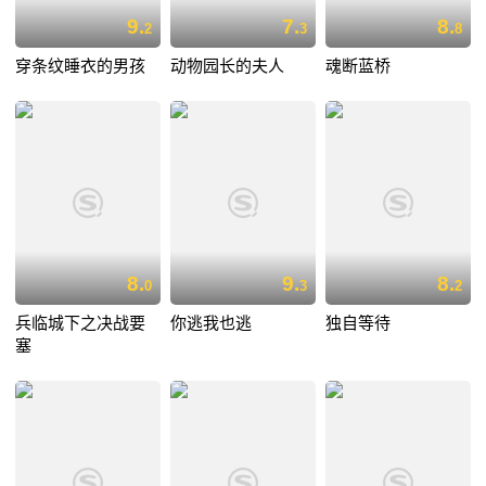
9.
7.
8.
2
3
8
穿条纹睡衣的男孩
动物园长的夫人
魂断蓝桥
8.
9.
8.
0
3
2
兵临城下之决战要
你逃我也逃
独自等待
塞