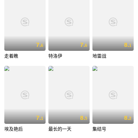
7.
7.
8.
6
6
1
走着瞧
特洛伊
地雷战
7.
8.
8.
1
5
2
埃及艳后
最长的一天
集结号