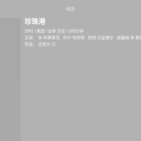
电影
珍珠港
2001
/
美国
/
战争 历史
/
183分钟
主演：
本·阿弗莱克
乔什·哈奈特
凯特·贝金赛尔
威廉姆·李·
导演：
迈克尔·贝