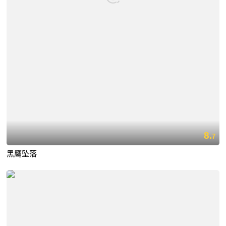
8.
7
黑鹰坠落