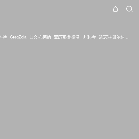
斯科特
GregZola
艾文·布莱纳
亚历克·鲍德温
杰米·金
凯瑟琳·凯尔纳
詹妮弗