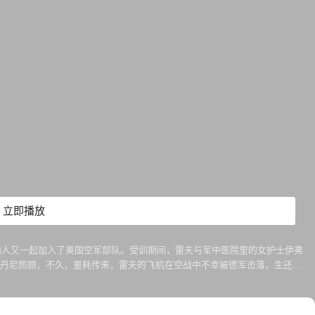
立即播放
两人又一起加入了美国空军部队。受训期间，雷夫与军中医院里的女护士伊弗
们解了围，雷夫与丹尼决定不做情敌做战友。