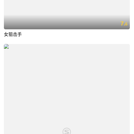
7.
6
女狙击手