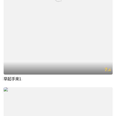
7.
4
举起手来1