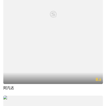
8.
8
阿凡达