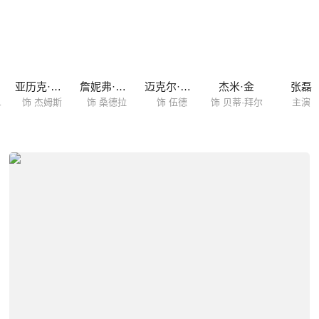
亚历克·鲍德温
詹妮弗·加纳
迈克尔·珊农
杰米·金
张磊
米勒
饰 杰姆斯
饰 桑德拉
饰 伍德
饰 贝蒂·拜尔
主演