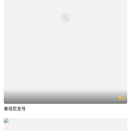
9.
5
泰坦尼克号