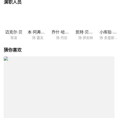
演职人员
迈克尔·贝
本·阿弗莱克
乔什·哈奈特
凯特·贝金赛尔
小库珀·古丁
导演
饰 雷夫
饰 丹尼
饰 伊夫林
饰 多里斯·
猜你喜欢