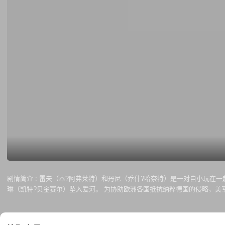
剧情简介 :
雷夫（本?阿弗莱特）和丹尼（乔什?哈奈特）是一对自小玩在
琳（凯特?贝金赛尔）坠入爱河。 为协助欧洲各国抵抗纳粹德国的侵略，美军决定派出精英部队前往欧洲大陆，雷夫自告奋勇前往参战，并将伊弗琳托付给丹尼照顾，不久，噩耗传来，雷夫的飞机在空战中不幸被德军击落，生还可
能几乎为零。伊弗琳与丹尼在相互勉励的伤痛中，萌生爱情。令他们没想到