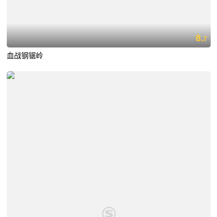
8.
7
血战钢锯岭