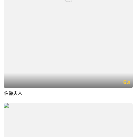
6.
9
伯爵夫人