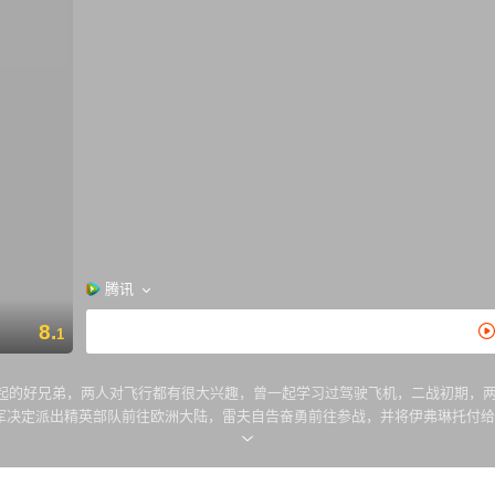
腾讯
8.
1
一起的好兄弟，两人对飞行都有很大兴趣，曾一起学习过驾驶飞机，二战初期，
的是，雷夫并没死去，当三人重聚首时，尴尬顿生。日军偷袭珍珠港一事帮他