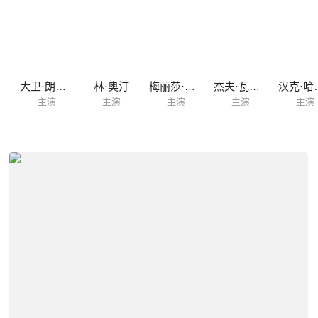
大卫·朗特里
林·奥汀
梅丽莎·安妮·扬
杰夫·瓦德洛
汉克
主演
主演
主演
主演
主演