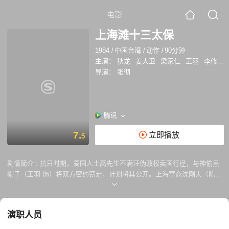
电影
上海滩十三太保
1984
/
中国台湾
/
动作
/
90分钟
主演：
狄龙
姜大卫
梁家仁
王羽
李修贤
导演：
张彻
腾讯
7.
立即播放
5
剧情简介 :
抗日时期，爱国人士高先生不满汪伪政权卖国行径，与神偷黑
帽子（王羽 饰）将双方密约窃走，计划将其公开。上海富商沈刚夫（陈观
泰 饰）受人所托，命上海滩十三太保保护高先生离沪赴港。南京方面内务
部长官洪述亦同时动作，收买部分太保暗杀高先生…… 长枪小杨（李修贤
饰）首先发难行刺却因失手被洪述清除，高先生先后在烟嘴冯金榜（江生
演职人员
饰）、眼镜（王钟 饰）、富商陶大业（梁家仁 饰）、学生关伟（刘德华
饰）、浪子叶不凡（姜大卫 饰）、少爷梁少雄、教头（狄龙）的护卫下历