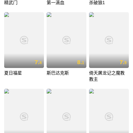
精武门
第一滴血
杀破狼1
7.
8.
7.
4
1
9
夏日福星
斯巴达克斯
倚天屠龙记之魔教
教主