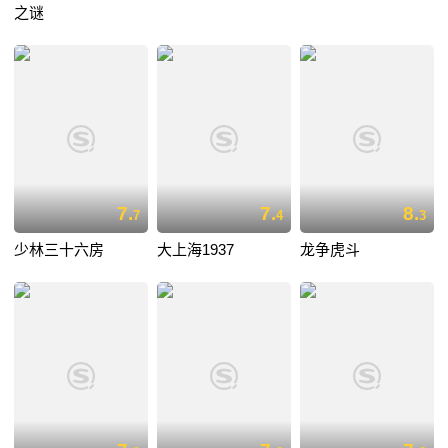
之谜
7.
7.
8.
7
4
3
少林三十六房
大上海1937
龙争虎斗