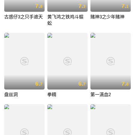
7.
7.
7.
8
3
1
古惑仔3之只手遮天
黄飞鸿之铁鸡斗蜈
赌神3之少年赌神
蚣
6.
6.
7.
7
7
8
盘丝洞
拳精
第一滴血2