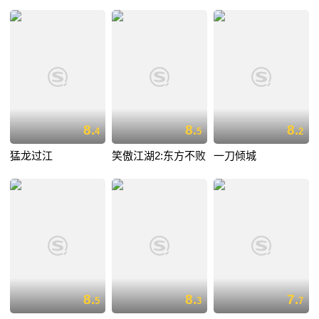
8.
8.
8.
4
5
2
猛龙过江
笑傲江湖2:东方不败
一刀倾城
8.
8.
7.
5
3
7