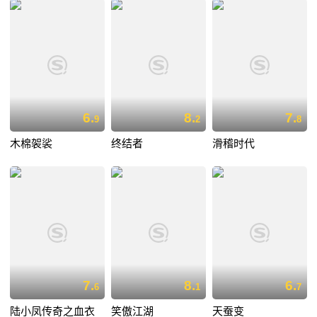
6.
8.
7.
9
2
8
木棉袈裟
终结者
滑稽时代
7.
8.
6.
6
1
7
陆小凤传奇之血衣
笑傲江湖
天蚕变