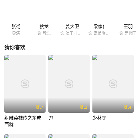
经连番血战，终于杀出重围。只可叹“教头快刀、浪子富翁、学生少爷、熊
虎鹰豹、眼镜烟嘴、长枪难逃”的上海滩十三太保一朝风流云散。
张彻
狄龙
姜大卫
梁家仁
王羽
导演
饰 教头
饰 浪子叶不凡
饰 富翁陶大业
饰 黑帽子
猜你喜欢
8.
8.
8.
7
1
4
射雕英雄传之东成
刀
少林寺
西就