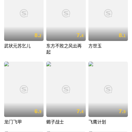
8.
7.
8.
2
4
1
武状元苏乞儿
东方不败之风云再
方世玉
起
6.
7.
7.
9
4
9
龙门飞甲
蝎子战士
飞鹰计划