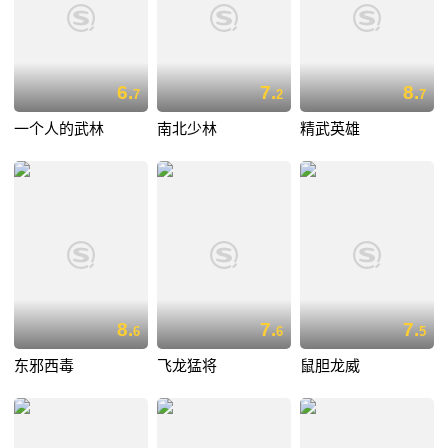
6.
7.
8.
7
2
7
一个人的武林
南北少林
精武英雄
8.
7.
7.
6
6
5
东邪西毒
飞龙猛将
鼠胆龙威