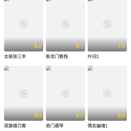
8.
8.
7.
1
7
8
太极张三丰
新龙门客栈
叶问1
8.
8.
8.
4
2
8
双旗镇刀客
奇门遁甲
倩女幽魂1