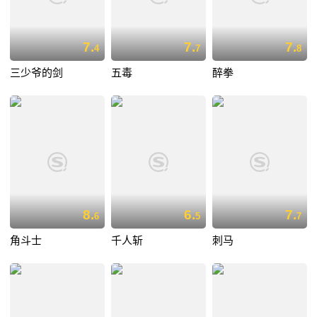
7.
7.
7.
4
7
8
三少爷的剑
五毒
醉拳
8.
6.
7.
6
5
7
角斗士
千人斩
刺马