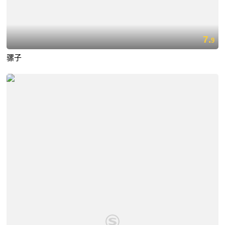
7.
9
骡子