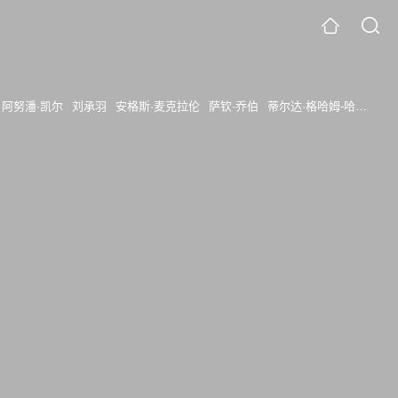
阿努潘·凯尔
刘承羽
安格斯·麦克拉伦
萨钦·乔伯
蒂尔达·格哈姆-哈维
维品