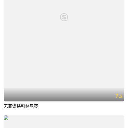
7.
5
无罪谋杀科林尼案