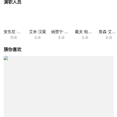
演职人员
安东尼·马拉斯
艾米·汉莫
纳赞宁·波妮阿蒂
戴夫·帕特尔
詹森·艾萨克
导演
主演
主演
主演
主演
猜你喜欢