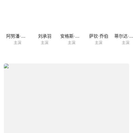
阿努潘·凯尔
刘承羽
安格斯·麦克拉伦
萨钦·乔伯
蒂尔达·格哈姆-
主演
主演
主演
主演
主演