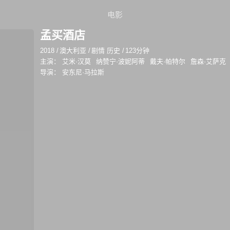
电影
孟买酒店
2018
/
澳大利亚
/
剧情 历史
/
123分钟
主演：
艾米·汉莫
纳赞宁·波妮阿蒂
戴夫·帕特尔
詹森·艾萨克
导演：
安东尼·马拉斯