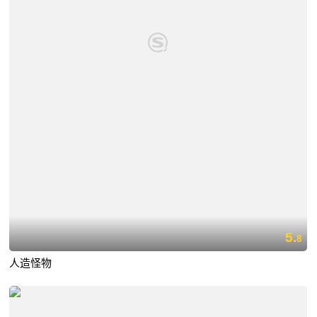
5.
8
人造怪物