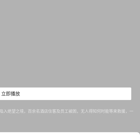
立即播放
酒店陷入绝望之境，百余名酒店住客及员工被困，无人得知何时能等来救援，一