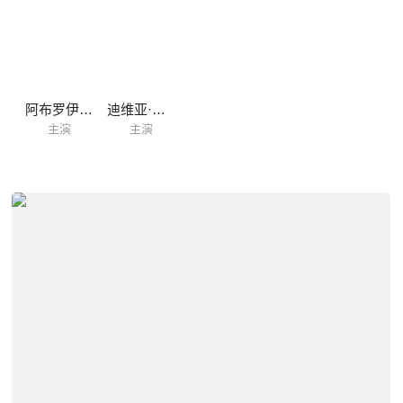
哈维
阿布罗伊·辛格
迪维亚·阿妮
主演
主演