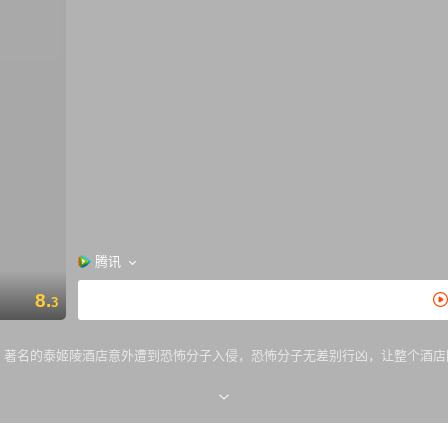
腾讯
8.
3
年11月，著名的泰姬陵酒店意外遭到恐怖分子入侵，恐怖分子无差别行凶，让整个