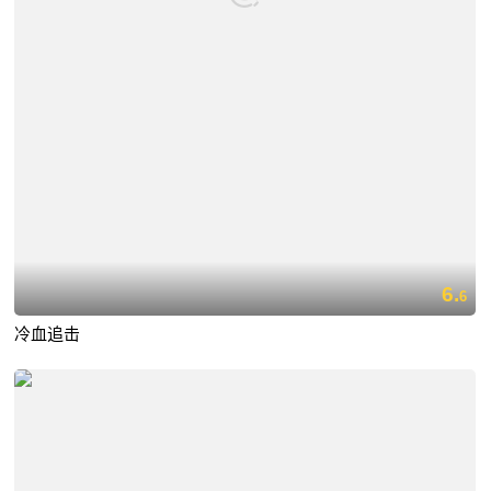
6.
6
冷血追击