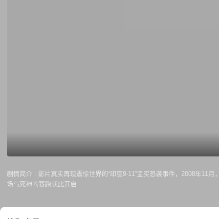
剧情简介 :
影片真实再现震惊世界的“印度9·11”孟买恐袭事件，2008
场与死神的赛跑就此开启…