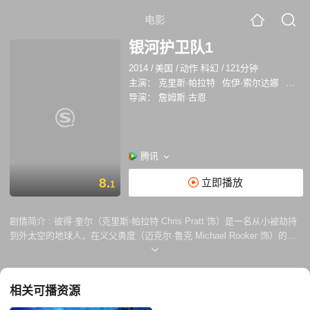
电影
银河护卫队1
2014
/
美国
/
动作 科幻
/
121分钟
主演：
克里斯·帕拉特
佐伊·索尔达娜
戴夫·
导演：
詹姆斯·古恩
腾讯
8.
立即播放
1
剧情简介 :
彼得·奎尔（克里斯·帕拉特 Chris Pratt 饰）是一名从小被劫持
到外太空的地球人，在义父勇度（迈克尔·鲁克 Michael Rooker 饰）的培
养下成了一个终极混混，自称“星爵”。一次行动中他偷了一块神秘球体，
便成为了赏金猎人火箭浣熊（布莱德利·库珀 B radl ey Cooper 配音）、
树人格鲁特（范·迪塞尔 Vin Diesel 配音）的绑架目标，而神秘的卡魔拉
相关可播资源
（佐伊·索尔达娜 Zoe Saldana 饰）也对神秘球体势在必得。经过笑料百
出的坎坷遭遇，星爵被迫和这三人，以及复仇心切的“毁灭者”德拉克斯