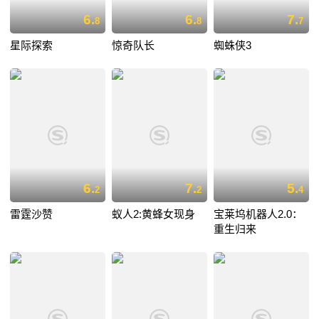
6.
6.
7.
8
8
7
星际探索
惊奇队长
蜘蛛侠3
6.
7.
5.
2
2
4
雷霆沙赞
蚁人2:黄蜂女现身
宝莱坞机器人2.0：
重生归来