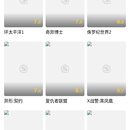
7.
7.
6.
8
6
6
环太平洋1
奇异博士
侏罗纪世界2
7.
8.
5.
4
3
7
异形:契约
复仇者联盟
X战警:黑凤凰