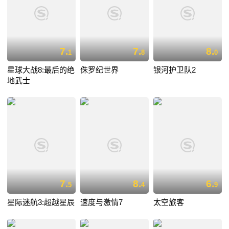
7.
7.
8.
1
8
0
星球大战8:最后的绝
侏罗纪世界
银河护卫队2
地武士
7.
8.
6.
5
4
9
星际迷航3:超越星辰
速度与激情7
太空旅客