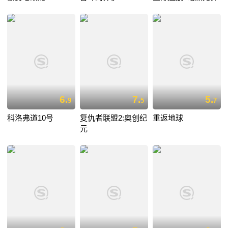
6.
7.
5.
9
5
7
科洛弗道10号
复仇者联盟2:奥创纪
重返地球
元