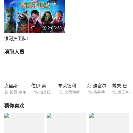
（戴夫·巴蒂斯塔 Dave Batista 饰）组成小分队逃避“指控者”罗南（李·佩
斯 Lee Pace 饰）的追杀。然而这个神秘球体拥有无穷的力量，小分队必
须团结一致对付罗南，才有可能解救整个银河系，银河护卫队由此诞生。
2:05:38
银河护卫队1
演职人员
克里斯·帕拉特
佐伊·索尔达娜
布莱德利·库珀
范·迪塞尔
戴夫·巴蒂斯塔
饰 彼得·奎尔
饰 加美拉
饰 火箭浣熊
饰 格鲁特
饰 毁灭者·德
猜你喜欢