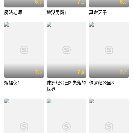
6.
7.
6.
5
1
6
魔法老师
地狱男爵1
真命天子
7.
7.
7.
5
6
4
蝙蝠侠1
侏罗纪公园2:失落的
侏罗纪公园3
世界