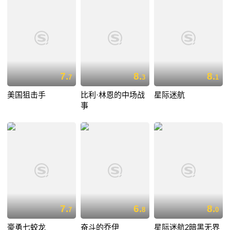
7.
8.
8.
7
3
1
美国狙击手
比利·林恩的中场战
星际迷航
事
7.
6.
8.
7
8
0
豪勇七蛟龙
奋斗的乔伊
星际迷航2暗黑无界