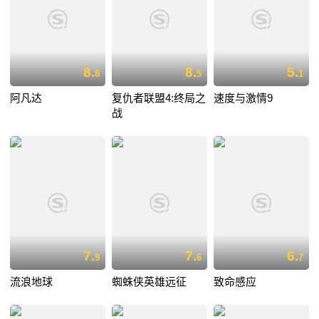
8.
8.
5.
8
5
1
阿凡达
复仇者联盟4:终局之
速度与激情9
战
7.
7.
6.
9
6
7
流浪地球
蜘蛛侠英雄远征
致命感应