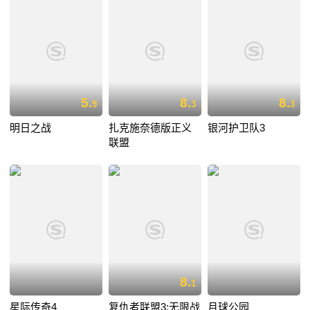
5.
8.
8.
9
3
3
明日之战
扎克施奈德版正义
银河护卫队3
联盟
8.
1
星际传奇4
复仇者联盟3:无限战
月球公园