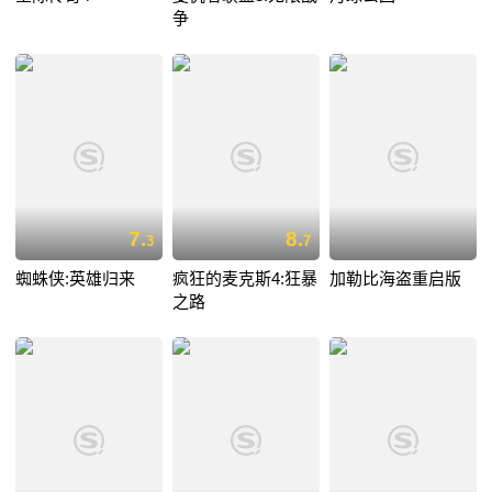
争
7.
8.
3
7
蜘蛛侠:英雄归来
疯狂的麦克斯4:狂暴
加勒比海盗重启版
之路