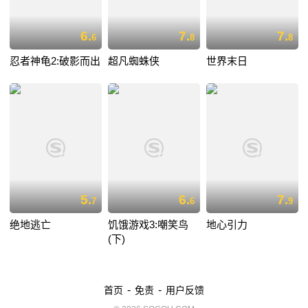
6.
7.
7.
6
8
8
忍者神龟2:破影而出
超凡蜘蛛侠
世界末日
5.
6.
7.
7
6
9
绝地逃亡
饥饿游戏3:嘲笑鸟
地心引力
(下)
-
-
首页
免责
用户反馈