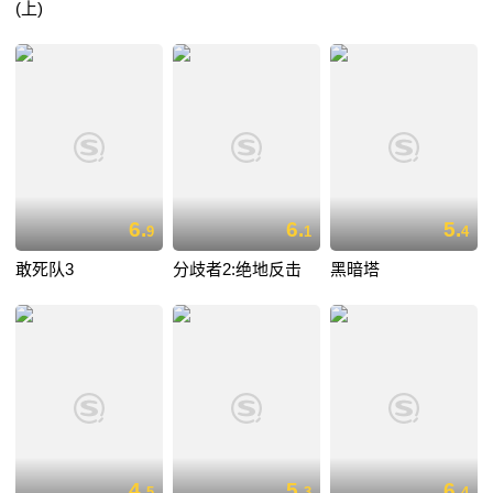
(上)
6.
6.
5.
9
1
4
敢死队3
分歧者2:绝地反击
黑暗塔
4.
5.
6.
5
3
4