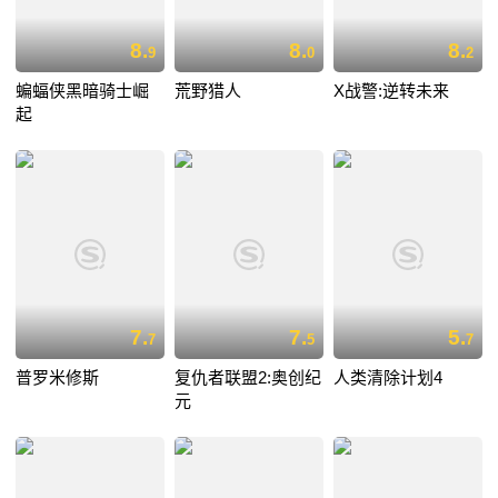
8.
8.
8.
9
0
2
蝙蝠侠黑暗骑士崛
荒野猎人
X战警:逆转未来
起
7.
7.
5.
7
5
7
普罗米修斯
复仇者联盟2:奥创纪
人类清除计划4
元