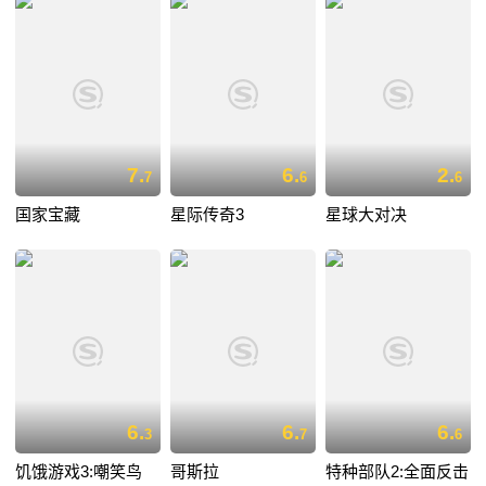
7.
6.
2.
7
6
6
国家宝藏
星际传奇3
星球大对决
6.
6.
6.
3
7
6
饥饿游戏3:嘲笑鸟
哥斯拉
特种部队2:全面反击