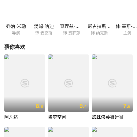
麦克斯（汤姆·哈迪 Tom Hardy 饰）被迫上路，而身后不仅有不死乔的追
兵，还有汽油镇、子弹农场的重兵追逐。 末世战争，全面爆发……
乔治·米勒
汤姆·哈迪
查理兹·塞隆
尼古拉斯·霍尔特
休·基斯-拜恩
导演
饰 麦克斯
饰 费罗莎
饰 纳克斯
主演
猜你喜欢
8.
9.
7.
8
4
6
阿凡达
盗梦空间
蜘蛛侠英雄远征