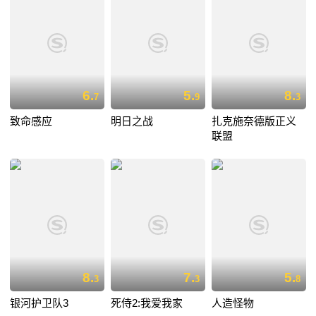
6.
5.
8.
7
9
3
致命感应
明日之战
扎克施奈德版正义
联盟
8.
7.
5.
3
3
8
银河护卫队3
死侍2:我爱我家
人造怪物