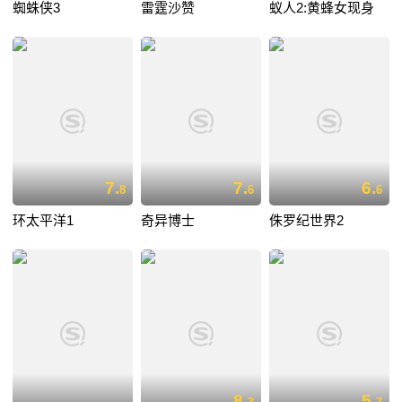
蜘蛛侠3
雷霆沙赞
蚁人2:黄蜂女现身
7.
7.
6.
8
6
6
环太平洋1
奇异博士
侏罗纪世界2
8.
5.