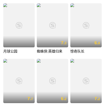
7.
6.
3
8
月球公园
蜘蛛侠:英雄归来
惊奇队长
7.
6.
7.
7
2
2