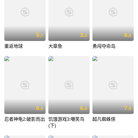
5.
3.
8.
7
0
6
重返地球
大章鱼
勇闯夺命岛
6.
6.
7.
6
6
8
忍者神龟2:破影而出
饥饿游戏3:嘲笑鸟
超凡蜘蛛侠
(下)