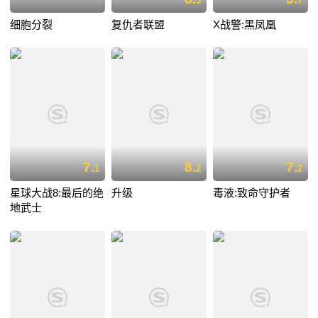
3
7
细胞分裂
复仇者联盟
X战警:黑凤凰
7.
8.
7.
1
2
2
星球大战8:最后的绝
升级
毒液:致命守护者
地武士