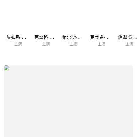
詹姆斯·卡佩内罗
克雷格·迈莱赫兰
莱尔德·曼辛托斯
克莱恩·克劳福德
萨姆·沃辛
主演
主演
主演
主演
主演