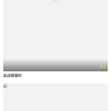
8.
7
血战钢锯岭