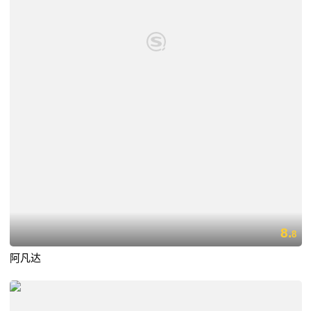
8.
8
阿凡达