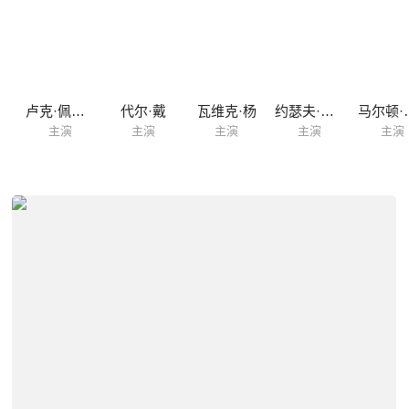
顿
卢克·佩格勒
代尔·戴
瓦维克·杨
约瑟夫·费因斯
马尔
主演
主演
主演
主演
主演