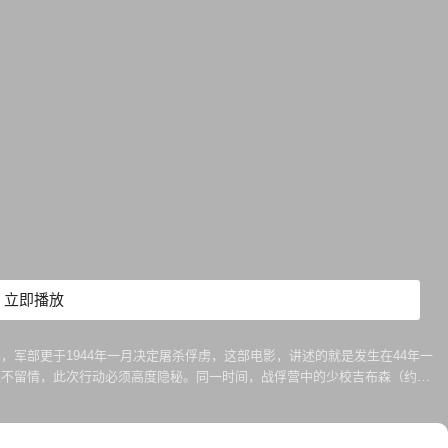
立即播放
军部更于1944年一月决定屠杀俘虏，这部电影，讲述的就是发生在44年一
毫不留情，此次行动必须高度隐秘。同一时间，战俘营中的少校吉布森（约瑟
存在。为执行屠杀命令，宪兵军官长井接管了战俘营，而战俘营外，游骑兵战士们