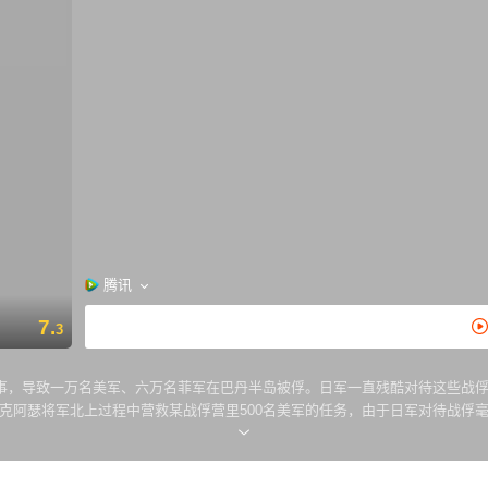
腾讯
7.
3
，导致一万名美军、六万名菲军在巴丹半岛被俘。日军一直残酷对待这些战俘，
克阿瑟将军北上过程中营救某战俘营里500名美军的任务，由于日军对待战俘
而努力，虽然当地有护士玛格丽特等人想法设法为战俘提供帮助，但缺药的状况一直