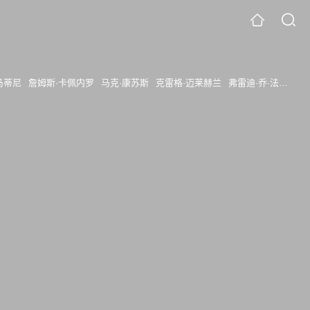
马蒂尼
詹姆斯·卡佩内罗
马克·康苏斯
克雷格·迈莱赫兰
弗雷迪·乔·法恩斯沃思