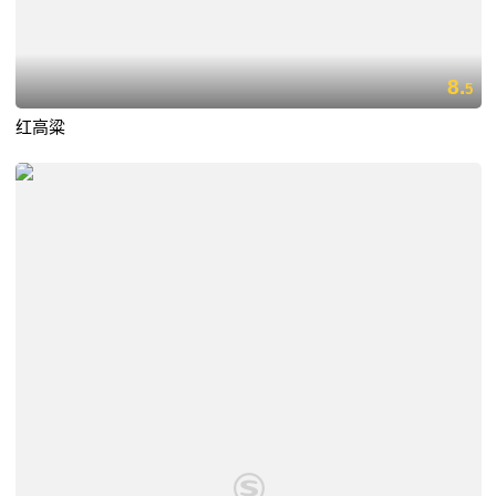
8.
5
红高粱