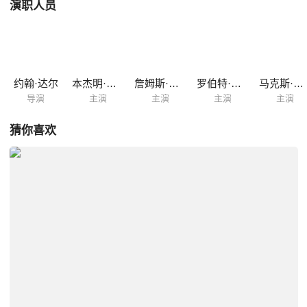
演职人员
约翰·达尔
本杰明·布拉特
詹姆斯·弗兰科
罗伯特·马莫内
马克斯·马蒂尼
导演
主演
主演
主演
主演
猜你喜欢