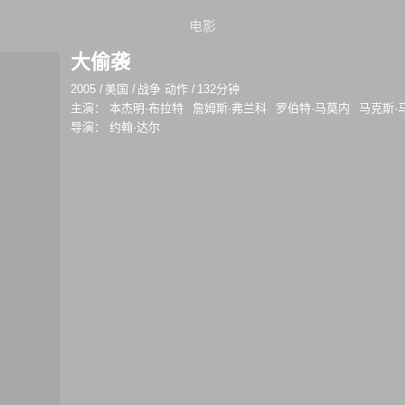
电影
大偷袭
2005
/
美国
/
战争 动作
/
132分钟
主演：
本杰明·布拉特
詹姆斯·弗兰科
罗伯特·马莫内
马克斯·
导演：
约翰·达尔