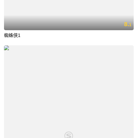
8.
1
蜘蛛侠1