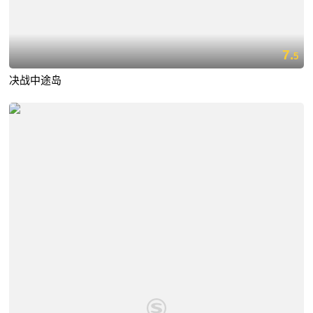
7.
5
决战中途岛