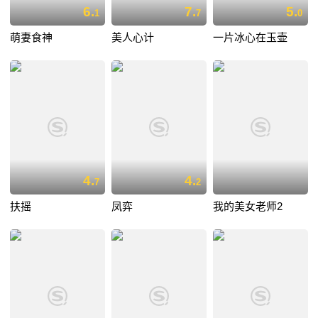
6.
7.
5.
1
7
0
萌妻食神
美人心计
一片冰心在玉壶
4.
4.
7
2
扶摇
凤弈
我的美女老师2