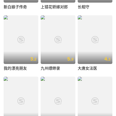
新白娘子传奇
上错花轿嫁对郎
长相守
3.
5.
4.
2
9
3
我的漂亮朋友
九州缥缈录
大唐女法医