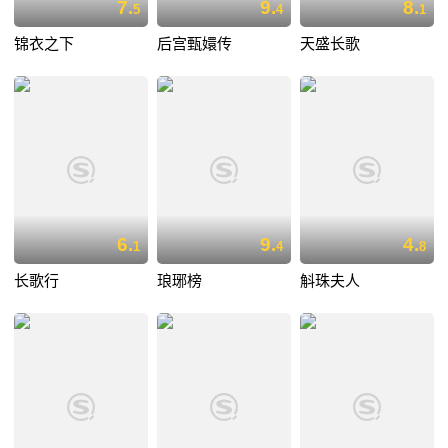
7.
9.
8.
5
4
1
锦衣之下
后宫甄嬛传
天盛长歌
6.
9.
4.
1
4
8
长歌行
琅琊榜
斛珠夫人