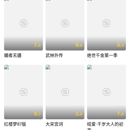
7.
9.
5.
0
6
4
媚者无疆
武林外传
绝世千金第一季
9.
3.
7.
7
8
0
红楼梦87版
大宋宫词
结爱·千岁大人的初