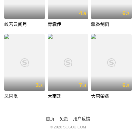
4.
6.
5
3
皎若云间月
青囊传
飘香剑雨
3.
7.
6.
8
4
9
凤囚凰
大南迁
大唐荣耀
-
-
首页
免责
用户反馈
© 2026 SOGOU.COM