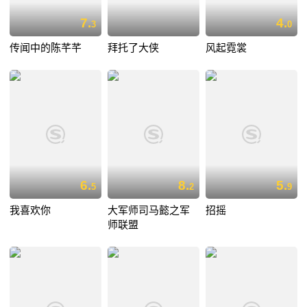
7.
4.
3
0
传闻中的陈芊芊
拜托了大侠
风起霓裳
6.
8.
5.
5
2
9
我喜欢你
大军师司马懿之军
招摇
师联盟