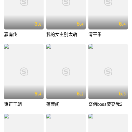
3.
5.
6.
8
4
4
嘉南传
我的女主别太萌
清平乐
9.
6.
5.
4
2
3
雍正王朝
蓬莱间
奈何boss要娶我2