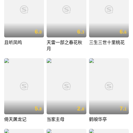
6.
6.
6.
0
3
6
且听凤鸣
天雷一部之春花秋
三生三世十里桃花
月
5.
2.
7.
8
8
1
倚天屠龙记
当家主母
鹤唳华亭