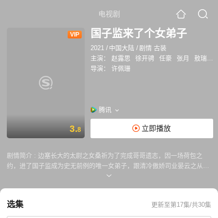
电视剧
国子监来了个女弟子
VIP
2021
/
中国大陆
/
剧情 古装
主演：
赵露思
徐开骋
任豪
张月
敖瑞鹏
导演：
许佩珊
腾讯
3.
立即播放
8
剧情简介 :
边塞长大的太尉之女桑祈为了完成哥哥遗志，因一场荷包之
约，进了国子监成为史无前例的唯一女弟子，跟清冷傲娇司业晏云之从师
生斗法到情投意合，携手读书习武，查旧案锄奸佞，最终阻止了桑祈的青
梅竹马、腹黑公子卓文远的阴谋，保家卫国，并实现了国子监广开门庭男
女平权读书的理想。
选集
更新至第17集/共30集