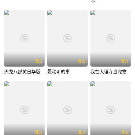
恋
9.
6.
5.
1
0
7
天龙八部黄日华版
最动听的事
我在大理寺当宠物
9.
8.
4.
1
7
0