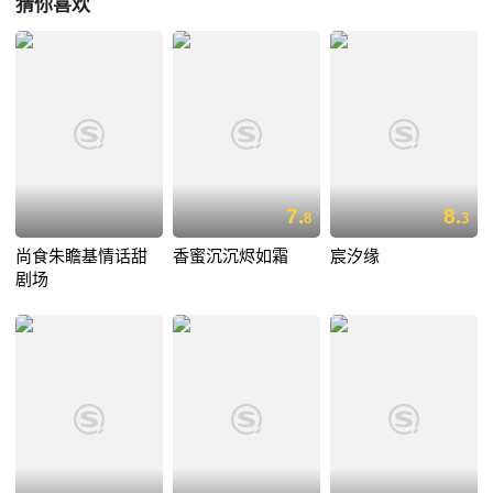
猜你喜欢
7.
8.
8
3
尚食朱瞻基情话甜
香蜜沉沉烬如霜
宸汐缘
剧场