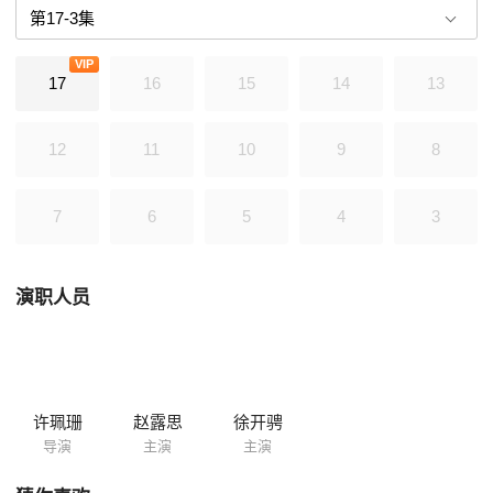
VIP
17
16
15
14
13
12
11
10
9
8
7
6
5
4
3
演职人员
许珮珊
赵露思
徐开骋
导演
主演
主演