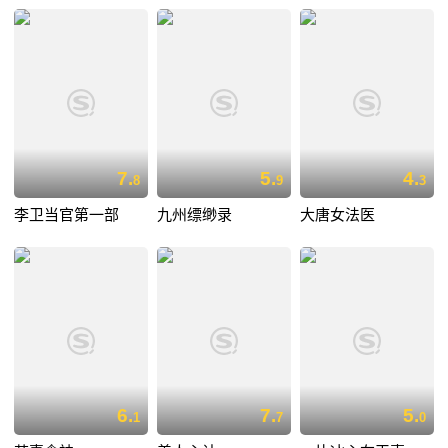
7.
5.
4.
8
9
3
李卫当官第一部
九州缥缈录
大唐女法医
6.
7.
5.
1
7
0