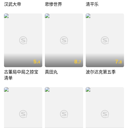
汉武大帝
悲惨世界
清平乐
5.
8.
7.
4
7
8
古董局中局之掠宝
真田丸
波尔达克第五季
清单