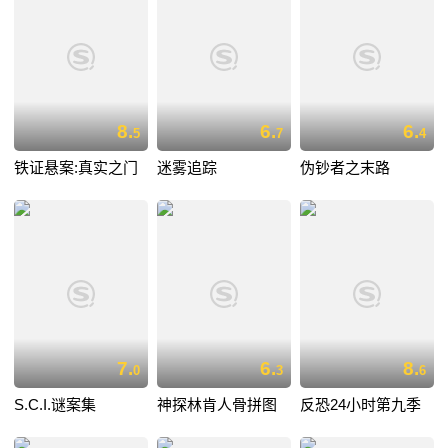
8.
6.
6.
5
7
4
铁证悬案:真实之门
迷雾追踪
伪钞者之末路
7.
6.
8.
0
3
6
S.C.I.谜案集
神探林肯人骨拼图
反恐24小时第九季