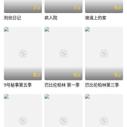
7.
7.
9.
4
6
0
刑侦日记
疯人院
坡道上的家
8.
9.
9.
2
0
2
9号秘事第五季
巴比伦柏林 第一季
巴比伦柏林第三季