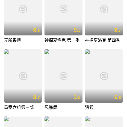
8.
9.
8.
6
5
7
无所畏惧
神探夏洛克 第一季
神探夏洛克 第四季
8.
3.
6.
7
5
8
重案六组第三部
风暴舞
猎狐