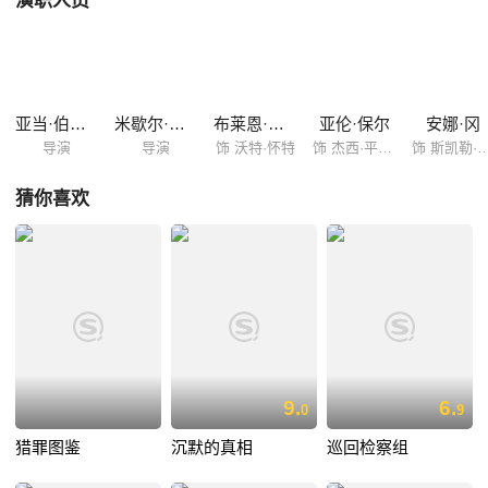
演职人员
亚当·伯恩斯坦
米歇尔·麦克拉伦
布莱恩·科兰斯顿
亚伦·保尔
安娜·冈
导演
导演
饰 沃特·怀特
饰 杰西·平克曼
饰 斯凯勒·
猜你喜欢
9.
6.
0
9
猎罪图鉴
沉默的真相
巡回检察组