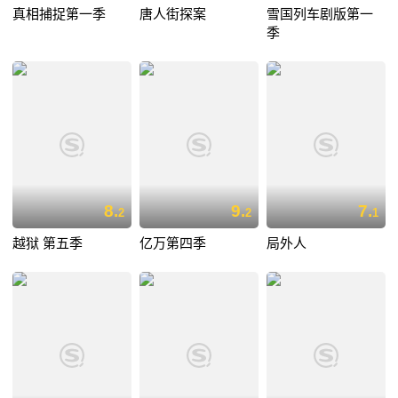
真相捕捉第一季
唐人街探案
雪国列车剧版第一
季
8.
9.
7.
2
2
1
越狱 第五季
亿万第四季
局外人