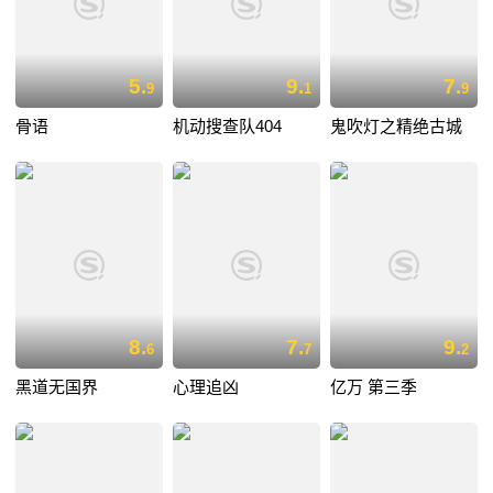
5.
9.
7.
9
1
9
骨语
机动搜查队404
鬼吹灯之精绝古城
8.
7.
9.
6
7
2
黑道无国界
心理追凶
亿万 第三季