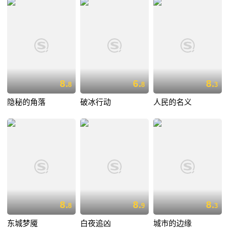
8.
6.
8.
8
8
3
隐秘的角落
破冰行动
人民的名义
8.
8.
8.
8
9
3
东城梦魇
白夜追凶
城市的边缘