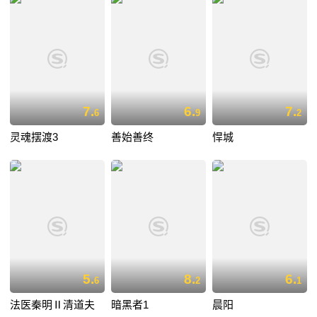
7.
6.
7.
6
9
2
灵魂摆渡3
善始善终
悍城
5.
8.
6.
6
2
1
法医秦明Ⅱ清道夫
暗黑者1
晨阳