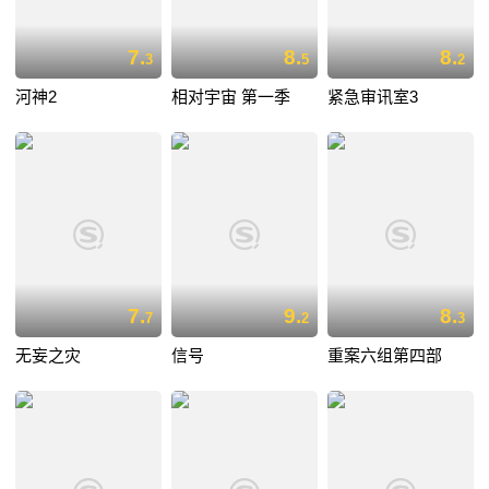
7.
8.
8.
3
5
2
河神2
相对宇宙 第一季
紧急审讯室3
7.
9.
8.
7
2
3
无妄之灾
信号
重案六组第四部