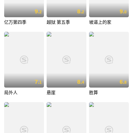
9.
8.
9.
2
2
0
亿万第四季
越狱 第五季
坡道上的家
7.
8.
6.
1
4
8
局外人
悬崖
胜算