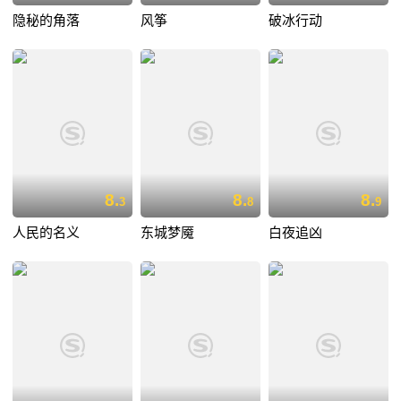
隐秘的角落
风筝
破冰行动
8.
8.
8.
3
8
9
人民的名义
东城梦魇
白夜追凶