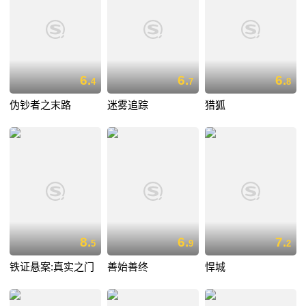
6.
6.
6.
4
7
8
伪钞者之末路
迷雾追踪
猎狐
8.
6.
7.
5
9
2
铁证悬案:真实之门
善始善终
悍城