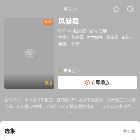
电视剧
风暴舞
VIP
2021
/
中国大陆
/
剧情 犯罪
主演：
陈伟霆
古力娜扎
郭家豪
宋妍霏
导演：
刘新
爱奇艺
3.
立即播放
5
剧情简介 :
小时候的李俊杰（陈伟霆 饰）家庭幸福美满，父母都是顶尖科
学家。但在他12岁时，父母外派至芭城遭遇意外离世，无亲戚愿意收养的
他被送入故乡崇海的孤儿院。 在孤儿院，李俊杰与时云昊（郭家豪 饰）
相识，李俊杰的主动保护让两人成为彼此最好朋友。此后，李、时二人结
识了亦兄亦父的陈刚（郭广平 饰），并进入芭城摩世。在摩世训练营里，
选集
共43集
两人同时结识周子萱（娜扎 饰），并都对她产生了别样情愫，周子萱却对
李俊杰情有独钟，此时的时云昊选择退出，默默守护。 就在李俊杰的人生