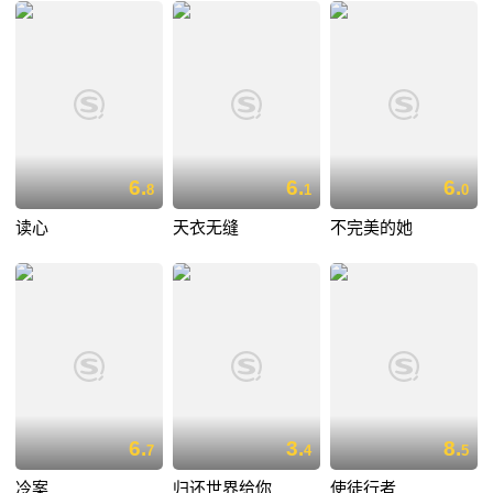
6.
6.
6.
8
1
0
读心
天衣无缝
不完美的她
6.
3.
8.
7
4
5
冷案
归还世界给你
使徒行者