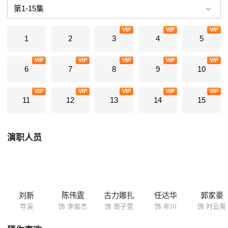
逐渐步入正轨时，一次任务中，他的冲动导致陈刚意外离世。在这次事件
的沉重打击下，李俊杰选择不告而别独自追查线索，抓住凶手加莱（陈楚
VIP
VIP
VIP
翰 饰）为陈刚报仇。离开摩世后的李俊杰紧跟加莱，但每次都棋差一步。
1
2
3
4
5
一筹莫展之时，一封带有摩世标志的神秘邮件指引他回到阔别已久的芭
城。回到芭城的李俊杰顶着摩世总监牟川（任达华 饰）的压...
VIP
VIP
VIP
VIP
VIP
6
7
8
9
10
VIP
VIP
VIP
VIP
VIP
11
12
13
14
15
演职人员
刘新
陈伟霆
古力娜扎
任达华
郭家豪
导演
饰 李俊杰
饰 周子萱
饰 牟川
饰 时云昊