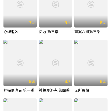
7.
9.
8.
7
2
7
心理追凶
亿万 第三季
重案六组第三部
9.
8.
8.
5
7
6
神探夏洛克 第一季
神探夏洛克 第四季
无所畏惧