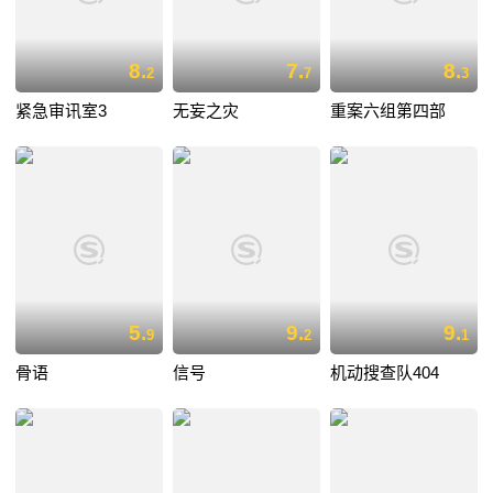
8.
7.
8.
2
7
3
紧急审讯室3
无妄之灾
重案六组第四部
5.
9.
9.
9
2
1
骨语
信号
机动搜查队404