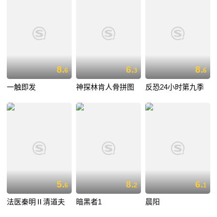
8.
6.
8.
6
3
6
一触即发
神探林肯人骨拼图
反恐24小时第九季
5.
8.
6.
6
2
1
法医秦明Ⅱ清道夫
暗黑者1
晨阳