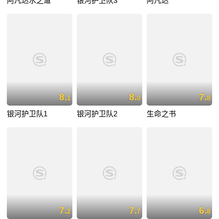
阿凡达水之道
银河护卫队3
阿凡达
8.
8.
7.
1
0
8
银河护卫队1
银河护卫队2
生命之书
7.
7.
6.
2
7
8