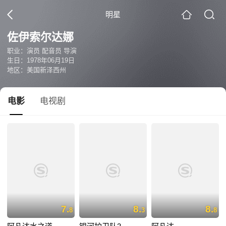
明星
佐伊索尔达娜
职业：演员 配音员 导演
生日：1978年06月19日
地区：美国新泽西州
电影
电视剧
7.
8.
8.
8
3
8