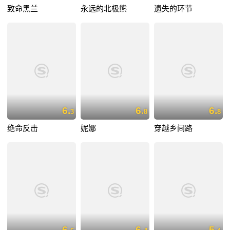
致命黑兰
永远的北极熊
遗失的环节
6.
6.
6.
3
8
8
绝命反击
妮娜
穿越乡间路
6.
6.
5.