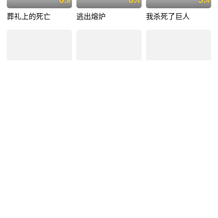
6
4
4
葬礼上的死亡
逃出熔炉
我杀死了巨人
6.
8.
7.
6
0
5
蜜熊的音乐奇旅
星际迷航2暗黑无界
星际迷航3:超越星辰