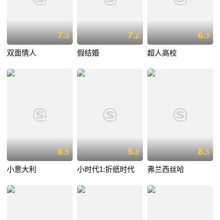
7.
7.
6.
3
2
3
双面情人
假结婚
超人高校
6.
5.
8.
5
0
5
小意大利
小时代1:折纸时代
弗兰西丝哈