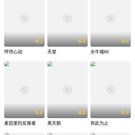
9.
6.
8.
1
5
4
怦然心动
天堂
水牛城66
6.
8.
6.
8
6
9
麦田里的反叛者
黑天鹅
到此为止