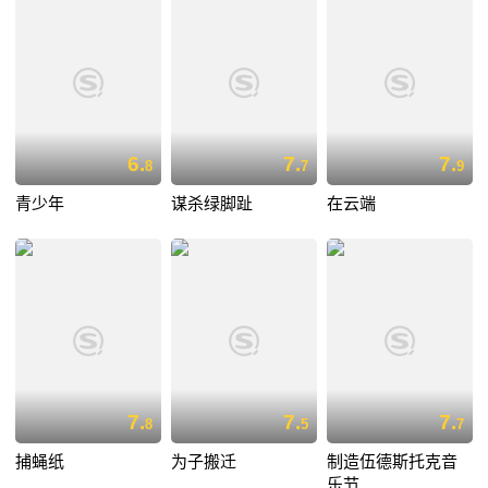
6.
7.
7.
8
7
9
青少年
谋杀绿脚趾
在云端
7.
7.
7.
8
5
7
捕蝇纸
为子搬迁
制造伍德斯托克音
乐节