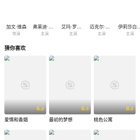
于是做了艺术家达斯汀（迈克尔·安格拉诺 Michael Angarano 饰）的学
徒。达斯汀看到了乔治身上的潜质，乔治也似乎找到了人生的方向，但他
长期以来的懒散作风却阻碍着他的进步......
加文·维森
弗莱迪·海默
艾玛·罗伯茨
迈克尔·安格拉诺
伊莉莎白
导演
主演
主演
主演
主演
猜你喜欢
6.
6.
8.
8
9
8
爱情和香烟
最初的梦想
桃色公寓