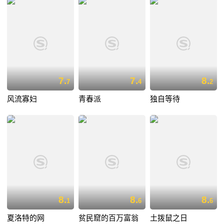
7.
7.
8.
7
4
2
风流寡妇
青春派
独自等待
8.
8.
8.
1
6
6
夏洛特的网
贫民窟的百万富翁
土拨鼠之日