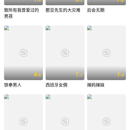
4
3
2
致所有我曾爱过的
憨豆先生的大灾难
后会无期
男孩
8.
7.
7.
8
3
4
铁拳男人
西班牙女佣
辣妈辣妹