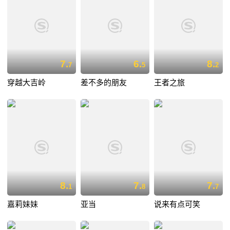
7.
6.
8.
7
5
2
穿越大吉岭
差不多的朋友
王者之旅
8.
7.
7.
1
8
7
嘉莉妹妹
亚当
说来有点可笑