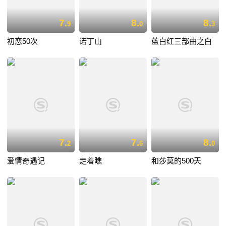
7.
8.
8.
9
0
3
初恋50次
诺丁山
蓝白红三部曲之白
7.
7.
8.
2
6
0
爱情奇遇记
走着瞧
和莎莫的500天