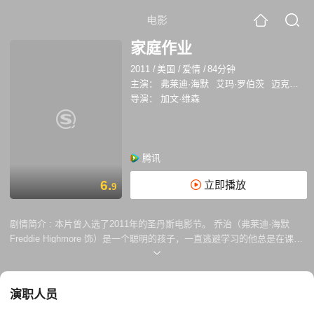
电影
家庭作业
2011
/
美国
/
爱情
/
84分钟
主演：
弗莱迪·海默
艾玛·罗伯茨
迈克尔·安格拉诺
导演：
加文·维森
腾讯
6.
立即播放
9
剧情简介 :
本片曾入选了2011年的圣丹斯电影节。 乔治（弗莱迪·海默
Freddie Highmore 饰）是一个聪明的孩子，一直逃避学习的他总是在课堂
上各种涂鸦，因此从未完成任何一门功课，将要面临无法毕业的困境。而
校花莎莉（艾玛·罗伯茨 Emma Roberts 饰）在极受欢迎的外表下掩藏着
忧伤的内心世界。莎莉和乔治发现彼此有着许多相似的地方而成为朋友，
演职人员
并且互相产生了好感。乔治在得知自己难以获得高中毕业证书后不顾一切
地想要逃离高中生活，因为有一手绘画的绝活，所以想用此来约束自己，