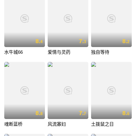
8.
7.
8.
4
3
2
水牛城66
爱情与灵药
独自等待
8.
7.
8.
8
7
6
魂断蓝桥
风流寡妇
土拨鼠之日