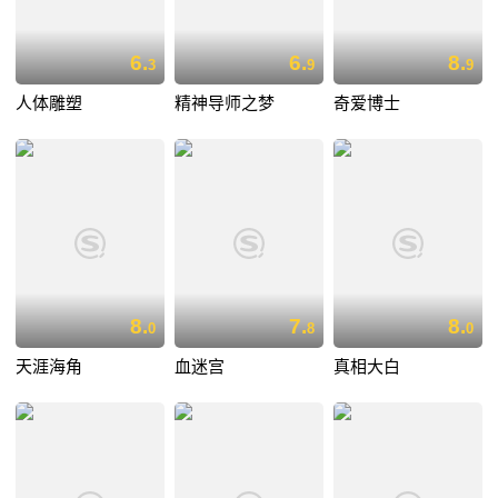
6.
6.
8.
3
9
9
人体雕塑
精神导师之梦
奇爱博士
8.
7.
8.
0
8
0
天涯海角
血迷宫
真相大白