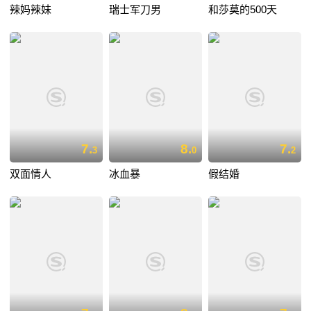
辣妈辣妹
瑞士军刀男
和莎莫的500天
7.
8.
7.
3
0
2
双面情人
冰血暴
假结婚