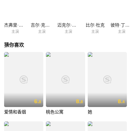
杰弗里·塔伯
吉尔·克雷伯格
迈克尔·麦基恩
比尔·杜克
彼特·丁拉基
主演
主演
主演
主演
主演
猜你喜欢
6.
8.
8.
8
8
4
爱情和香烟
桃色公寓
她