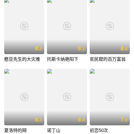
8.
8.
8.
3
1
6
憨豆先生的大灾难
托斯卡纳艳阳下
贫民窟的百万富翁
8.
8.
7.
1
0
9
夏洛特的网
诺丁山
初恋50次