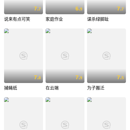
7.
6.
7.
7
9
7
说来有点可笑
家庭作业
谋杀绿脚趾
7.
7.
7.
8
9
5
捕蝇纸
在云端
为子搬迁