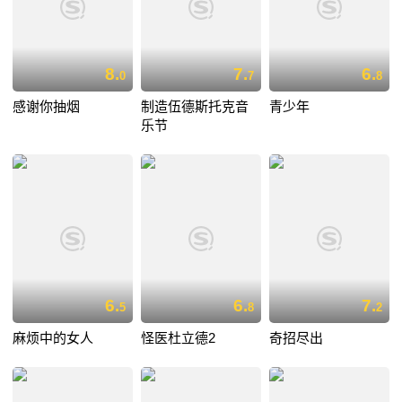
8.
7.
6.
0
7
8
感谢你抽烟
制造伍德斯托克音
青少年
乐节
6.
6.
7.
5
8
2
麻烦中的女人
怪医杜立德2
奇招尽出