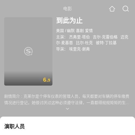
电影
到此为止
美国
/
幽默 喜剧 爱情
主演：
杰弗里·塔伯
吉尔·克雷伯格
迈克
尔·麦基恩
比尔·杜克
彼特·丁拉基
导演：
埃里克·谢弗
6.
9
剧情简介 :
克莱尔是个停车仪表的管理人员，每天都要对车辆的停车缴费
情况进行登记，她很讨厌过这种必须遵守法律，一直都得规规矩矩的生
活。而杰却恰恰相反，他是个脾气暴躁的交通警，非常热爱自己的工作。
因为从工作里他可以找到发泄自己怒火和挫败感的最佳出口。命运使两个
价值观截然相反的人相遇了。他们随后开始了一段如过山车般高低起伏不
演职人员
定的爱情。最后发现，尽管有着很多的不和谐之处，但是爱情却可以战胜
一切……