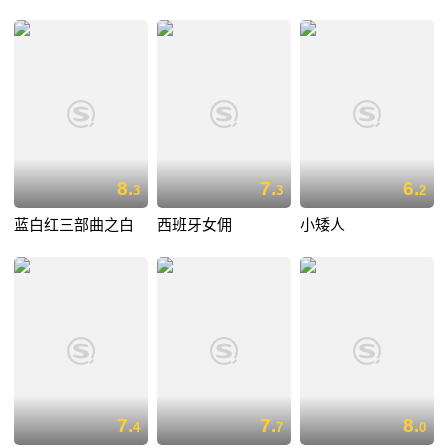
8.
7.
6.
3
3
2
蓝白红三部曲之白
西班牙女佣
小矮人
7.
7.
8.
4
7
0