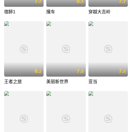
7.
8.
7.
7
5
7
宿醉1
撞车
穿越大吉岭
8.
7.
7.
2
8
8
王者之旅
美丽新世界
亚当