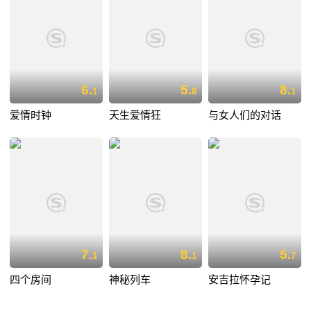
6.
5.
8.
1
8
1
爱情时钟
天生爱情狂
与女人们的对话
7.
8.
5.
1
1
7
四个房间
神秘列车
安吉拉怀孕记