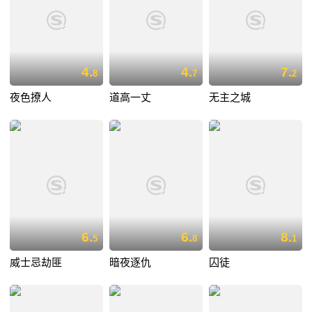
4.
4.
7.
8
7
2
夜色撩人
道高一丈
无主之城
6.
6.
8.
5
8
1
威士忌劫匪
暗夜逐仇
囚徒