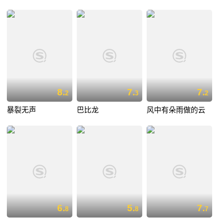
8.
7.
7.
2
3
2
暴裂无声
巴比龙
风中有朵雨做的云
6.
5.
7.
8
8
7