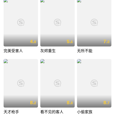
4.
5.
7.
8
6
0
完美受害人
灰烬重生
无所不能
8.
8.
8.
2
8
7
天才枪手
看不见的客人
小偷家族