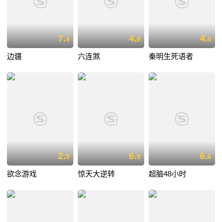
7.
4.
4.
4
8
0
边疆
六连煞
秦明生死语者
2.
6.
6.
9
9
6
欲念游戏
惊天大逆转
超脑48小时