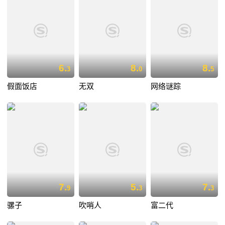
6.
8.
8.
3
0
5
假面饭店
无双
网络谜踪
7.
5.
7.
9
3
3
骡子
吹哨人
富二代