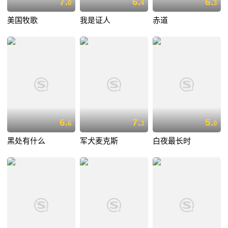
7.
6.
6.
0
4
3
美国牧歌
我是证人
赤道
6.
7.
5.
6
3
0
黑处有什么
军犬麦克斯
白夜最长时