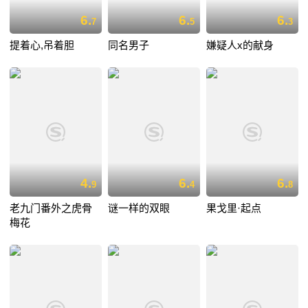
6.
6.
6.
7
5
3
提着心,吊着胆
同名男子
嫌疑人x的献身
4.
6.
6.
9
4
8
老九门番外之虎骨
谜一样的双眼
果戈里·起点
梅花