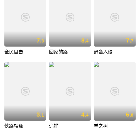
7.
8.
7.
8
4
7
全民目击
回家的路
野蛮入侵
3.
4.
6.
1
4
8
侠路相逢
追捕
羊之树