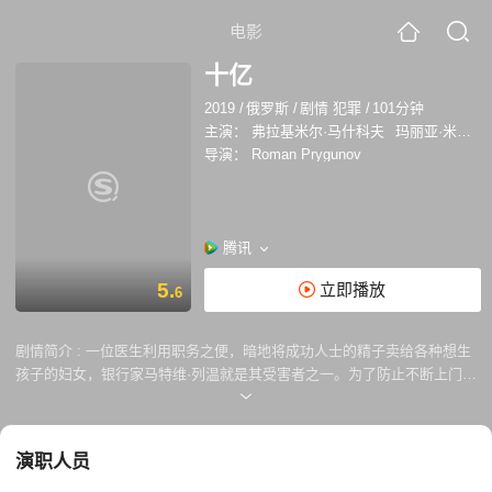
电影
十亿
2019
/
俄罗斯
/
剧情 犯罪
/
101分钟
主演：
弗拉基米尔·马什科夫
玛丽亚·米罗诺娃
导演：
Roman Prygunov
腾讯
5.
立即播放
6
剧情简介 :
一位医生利用职务之便，暗地将成功人士的精子卖给各种想生
孩子的妇女，银行家马特维·列温就是其受害者之一。为了防止不断上门认
父的“私生子”继承财产，马特维将自己的财产都转移到合伙人名下。某日
合伙人突然病故，马特维被剥夺财产变得身无分文。为了夺回自己的财
富，拿回放在法国分行保险库里的证明文件，这位亿万富翁将被迫抢劫他
演职人员
自己的银行。这时他想起了那些之前他不承认的孩子...