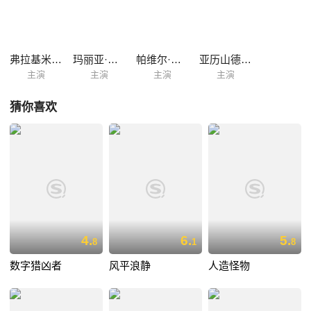
弗拉基米尔·马什科夫
玛丽亚·米罗诺娃
帕维尔·塔巴科夫
亚历山德拉·伯蒂奇
主演
主演
主演
主演
猜你喜欢
4.
6.
5.
8
1
8
数字猎凶者
风平浪静
人造怪物